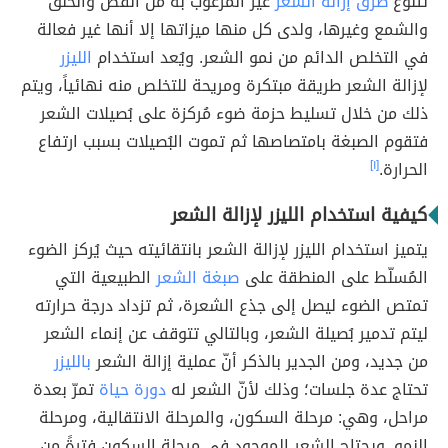
تتنوّع
طرق إزالة الشعر
غير المرغوب به من القص والحلق
والشمع وغيرها، ولدى كل منها ميزاتها إلا أنها غير فعالة
في التخلص الدائم من نمو الشعر. ويُعد استخدام
الليزر
لإزالة الشعر طريقة مبتكرة ومريحة للتخلص منه نهائياً، ويتم
ذلك من خلال تسليط حزمة ضوء مُركزة على بُصيلات الشعر
فتقوم الصبغة بامتصاصها ثم تموت البُصيلات بسبب ارتفاع
الحرارة.
[١]
كيفية استخدام الليزر لإزالة الشعر
يتميز استخدام الليزر لإزالة الشعر بانتقائيته حيث يُركز الضوء
المُسلّط على المنطقة على
صبغة الشعر
الطبيعية التي
تمتص الضوء ليصل إلى جذع الشعرة، ثم تزداد درجة حرارته
ليتم تدمير بُصيلة الشعر، وبالتالي تتوقف عن إنماء الشعر
من جديد، ومن الجدير بالذكر أنّ عملية إزالة الشعر
بالليزر
تحتاج عدة جلسات؛ وذلك لأنّ الشعر له
دورة حياة
تمرّ بعدة
مراحل، وهي: مرحلة السكون، والمرحلة الانتقالية، ومرحلة
النمو. ويحتاج الشعر الموجود في مرحلة السكون فترةً من