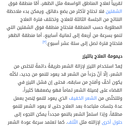
تقريباً لعلاج المناطق الواسعة مثل الظهر، أمّا منطقة فوق
الشفتين
فلا تحتاج لأكثر من بضع دقائق. ويمكن بدء ملاحظة
النتائج من الجلسة الثالثة للعلاج. وتختلف فترة العلاج
المطلوبة حسب المنطقة فتحتاج منطقة فوق الشفتين التي
تنمو بسرعة من أربعة إلى ثمانية أسابيع، أما منطقة الظهر
فتحتاج فترة تصل إلى ستة عشر أسبوع.
[٣]
ديمومة العلاج بالليزر
يُعدّ استخدام الليزر لإزالة الشعر طريقةً دائمةً لتخلص من
الشعر، إلّا أنّ جزءاً من الشعر قد يعود للنمو من جديد، لكنّه
يكون أخفّ وأفتح من سابقه، فحتى إن فشل الليزر في
القضاء على بُصيلة الشعر تماماً فهو يضعفها كثيراً،
وللتخلّص من
الشعر الخفيف
الذي يعود للنمو يُنصح بعمل
عدة جلسات متباعدة بعد العلاج حتى لا يعود الشعر للنمو
مطلقاً، وإذا استمرَّ الشعر بالنمو مجدداً يمكن اللجوء إلى
حلول أخرى
لإزالته مثل
النّتف
. كما تعتمد سرعة عودة الشعر