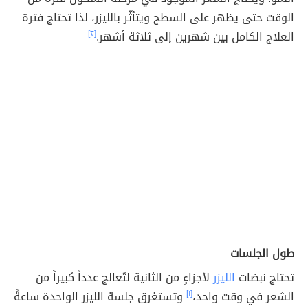
الوقت حتى يظهر على السطح ويتأثّر بالليزر، لذا تحتاج فترة
العلاج الكامل بين شهرين إلى ثلاثة أشهر.
[٢]
طول الجلسات
تحتاج نبضات
الليزر
لأجزاءٍ من الثانية لتُعالج عدداً كبيراً من
الشعر في وقت واحد،
[١]
وتستغرق جلسة الليزر الواحدة ساعةً