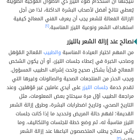
نتيجتها أنّ استخدام ضوء الليزر ذي الأطوال الموجية الطويلة
يُعطي نتائجَ أفضل لأصحاب البشرة الداكنة، لذا من أجل
الإزالة الفعالة للشعر يجب أن يعرف الفني المعالج كيفية
استهداف الشعر ونوعية الليزر المناسبة.
[٢]
نصائح عند إزالة الشعر بالليزر
من المهم اختيار العيادة المناسبة
والطبيب
المُعالج المُؤهل
وصاحب الخبرة في إعطاء جلسات الليزر، أو أن يكون الشخص
المعالج مُدرَّباً بشكل صحيح وتحت إشراف الطبيب المسؤول.
ويجب الحذر من المنتجعات الصحية والصالونات وغيرها التي
تقدم خدمة
جلسات الليزر
على أيدي عاملين غير مُؤهلين. وعند
مراجعة الطبيب أوّل مرة سيحتاج بعض المعلومات، مثل
التاريخ الصحي، وتاريخ اضطرابات البشرة، وطرق إزالة الشعر
القديمة؛ لفهم حالة المريض وتحديد ما إذا كانت جلسات
الليزر مناسبةً له، ثم وضع خطة للجلسات والتكاليف. وما
يأتي نصائح يطلب المتخصصون اتباعها عند إزالة الشعر
بالليزر:
[٣]