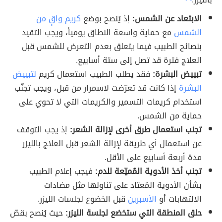
الابتعاد عن الشمس:
إذ يُنصح بوضع
كريم واقٍ من
الشمس
مع حماية واسعة النطاق يومياً، ويجب التقيد
بنصائح الطبيب فيما يتعلق بعدم التعرض للشمس قبل
العلاج فترة قد تصل إلى ستة أسابيع.
تبييض البشرة:
فقد يطلب الطبيب استعمال كريم
لتبييض
البشرة
إذا كانت قد تعرّضت لاسمرار من قبل، ويجب تجنّب
استخدام كريمات التسمير والكريمات التي لا تحوي على
حماية من الشمس.
تجنب استعمال طرق أخرى لإزالة الشعر:
إذ يجب التوقف
عن استعمال أي طريقة لإزالة الشعر قبل العلاج بالليزر
مدة أربعة أسابيع على الأقل.
تجنب أخذ الأدوية المُميّعة للدم:
فيجب إعلام الطبيب
بشأن الأدوية المُعتاد على تناولها مثل مضادات
الالتهابات أو
الأسبرين
قبل الخضوع لجلسات الليزر.
حلق المنطقة التي ستخضع لجلسة الليزر:
حيث يُنصح بقصّ