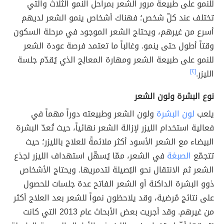
للنمو على طبيعة مرور الشعر بمراحل النمو الثلاث والتي
تختلف عند كلّ شخص؛ فهناك أشخاص ينمو الشعر لديهم
أسرع من غيرهم، ويحتاج الشعر الموجود في مرحلة السكون
وقتاً أطول حتى ينمو. وغالباً ما تعتمد فرصة عودة الشعر
للنمو على طبيعة الشعر ومهارة المعالِج الذي يُقدّم جلسة
الليزر.
[٢]
نوع البشرة ولون الشعر
يلعب
لون البشرة
ولون الشعر وطبيعته دوراً مهماً في
فعالية استخدام الليزر لإزالة الشعر نهائياً، حيث تُعدّ البشرة
البيضاء مع الشعر الأسود أكثر ملائمةً للعلاج بالليزر؛ حيث
تتجمّع
الصبغة
في الشعر، ممّا يُسهّل استهداف الليزر لجذع
الشعر ثم الانتقال نحو البُصيلة لتدمريها. ويحتاج الأشخاص
ذوو البشرة الداكنة أو الشعر الفاتح عدة جلسات للحصول
على نتائج مُرضية، وقد يلاحظون نمواً للشعر بعد العلاج أكثر
من غيرهم. وقد أجريت بعض الأبحاث عام 2013 التي كانت