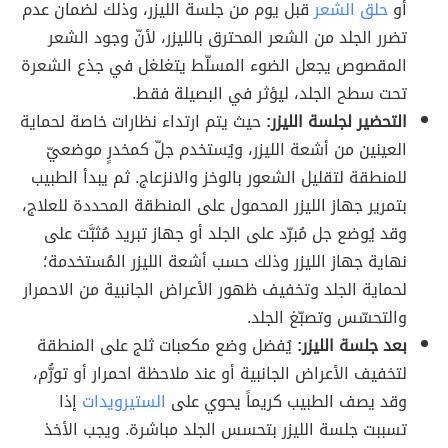
أو
حلق الشعر
قبل يوم من جلسة الليزر، وذلك لضمان عدم
تضرر الجلد من الشعر المحترق بالليزر، لأنّ وجود الشعر
المقصوص يجعل الضوء المسلّط يتغلغل في جذع الشعرة
تحت سطح الجلد، ليؤثر في البصيلة فقط.
التحضير لجلسة الليزر:
حيث يتم ارتداء نظارات خاصة لحماية
العينين من أشعة الليزر، ويُستخدم جلّ كمخدرٍ موضعيّ
للمنطقة لتقليل الشعور بالوخز والانزعاج. ثم يبدأ الطبيب
بتمرير جهاز الليزر المحمول على المنطقة المحددة للعلاج،
وقد يُوضع جل مُبرّد على الجلد أو جهاز تبريد مُثبَّت على
نهاية جهاز الليزر وذلك حسب أشعة الليزر المُستخدمة؛
لحماية الجلد وتخفيف ظهور الأعراض الجانبية من الاحمرار
والتحسّس وتصبّغ الجلد.
بعد جلسة الليزر:
يُفضل وضع مكعبات ثلج على المنطقة
لتخفيف الأعراض الجانبية أو عند ملاحظة احمرار أو تورُّم،
وقد يصف الطبيب كريماً يحوي على
الستيرويدات
إذا
تسببت جلسة الليزر بتحسس الجلد مباشرة. ويجب الأخذ