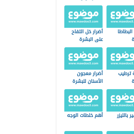
لونها
البطاطا
أضرار خل التفاح
ة
على البشرة
 ترطيب
أضرار معجون
ة
الأسنان للبشرة
ر بالليزر
أهم خلطات الوجه