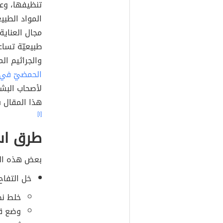
تنظيفها، وعم
المواد الطبي
مجال العناية
طبيعيّة تسا
والجراثيم ال
الحمضيّ في 
لأصحاب البشر
هذا المقال س
[١]
طرق است
بعض هذه ال
خل التفاح
خلط ن
وضع قط