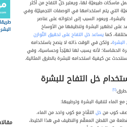
ل ماسكات طبيعيّة لها، ويعتبر خلّ التفاح من أكثر
عيّة التي يتم استخدامها في الوصفات التجميليّة وفي
 بالبشرة، ويعود السبب إلى احتوائه على عناصر
طريقة
عد على تطهير البشرة وتنظيفها من الأوساخ
البشرة
مختلفة، كما
يساعد خل التفاح على تحقيق التّوازن
بسرعة
البشرة
، ولكن في الوقت ذاته لا ينصح باستخدامه
ة الحسّاسة؛ لأنه يسبب لها تهيّجاً وحساسية، وفي
نتحدث عن كيفية استخدامه للبشرة بالطرق المثالية.
خدام خل التفاح للبشرة
طرق:
[٢]
 مع الماء لتنقية البشرة وترطيبها:
صف كوب من
خل
التفّاح مع كوب واحد من الماء.
عة من القطن المعقّم والنظيف في هذا الخليط،
مقالات