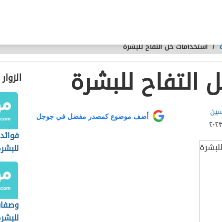
/
استخدامات خل التفاح للبشرة
 التفاح للبشرة
الزوار
سين
أضف موضوع كمصدر مفضل في جوجل
فوائد 
للبشر
وصفات
للبشر