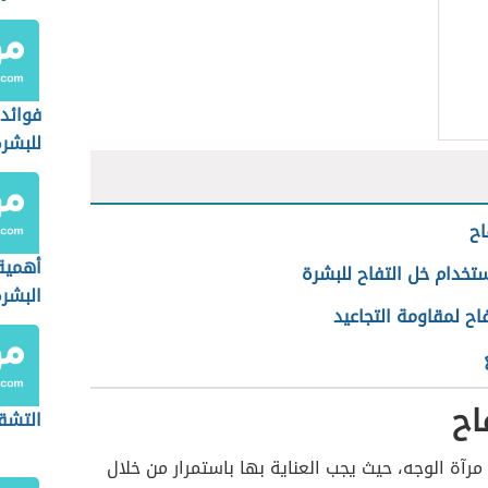
فوائد 
للبشر
اح
أهمية
تخدام خل التفاح للبشرة
البشر
اح لمقاومة التجاعيد
اح
التشقي
مرآة الوجه، حيث يجب العناية بها باستمرار من خلال