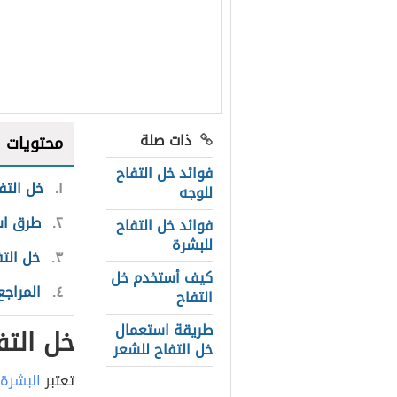
ذات صلة
محتويات
فوائد خل التفاح
١
خل التف
للوجه
٢
طرق اس
فوائد خل التفاح
للبشرة
٣
خل التف
كيف أستخدم خل
٤
المراجع
التفاح
طريقة استعمال
خل التف
خل التفاح للشعر
تعتبر
البشرة