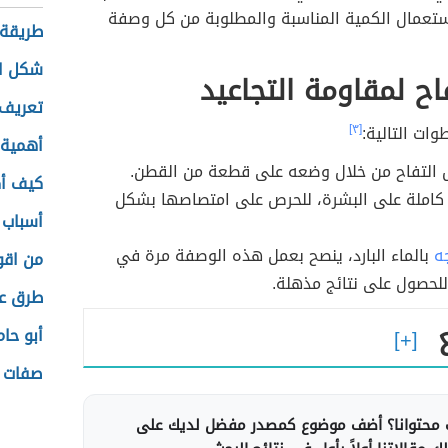
تعمال الكمية المناسبة والمطلوبة من كل وصفة
طريقة 
شكل ال
اح لمقاومة التجاعيد
تعريف 
وات التالية:
[٣]
أهمية 
 التفاح من خلال وضعه على قطعة من القطن.
كيف أك
 كاملة على البشرة، للحرص على امتصاصها بشكل
أسباب 
ه
بالماء البارد، ينصح بعمل هذه الوصفة مرة في
من اقو
للحصول على نتائج مذهلة.
طرق عل
أبو حام
صفات ا
محتوانا؟ أضف موضوع كمصدر مفضل لديك على