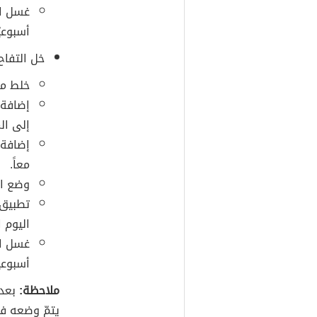
غسل ال
أسبوعيّ
خل التفاح
خلط مع
إضافة 
إلى ال
إضافة 
معاً.
وضع ال
تطبيق 
اليوم ا
غسل ال
أسبوعي
ملاحظة:
بعد 
يتمّ وضعه ف