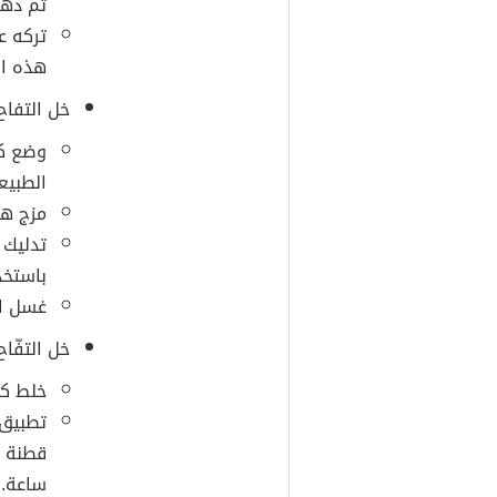
ثم دهن 
تركه ع
هذه ال
خل التفاح
وضع كو
الطبيعي
مزج هذ
تدليك 
باستخدا
غسل الو
خل التفّا
خلط كو
تطبيق 
قطنة ن
ساعة.