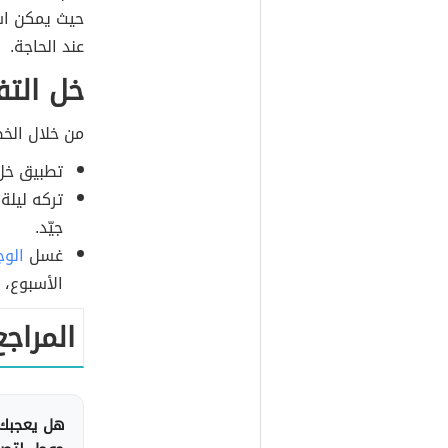
حيث يمكن اس
عند الحاجة.
خل التف
من خلال الخط
تطبيق خل
تركه ليلة
جيّد.
غسل
الوج
الأسبوع، 
المراجع
هل يعجبك 