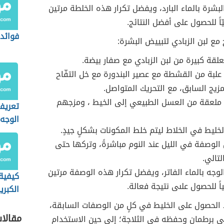
بشرة بالماء البارد، ويفضل تكرار هذه الخلطة مرتين
اً للحصول على أفضل النتائج.
فوائد 
 مع لبن الزبادي لتبييض البشرة:
لقة كبيرة من لبن الزبادي مع صفار بيضة.
علبة من القشطة مع عصير البندورة مع خل التفّاح
مزيج السابق، مع التحريك المتواصل.
ملعقة من العسل الطبيعي إلى الخيط ، ومزجهم
تعريف
الوجه
خليط في الخلاط ليتم خلط المكونات بشكلٍ جيدٍ.
الوصفة في الليل عند النوم مباشرةً، وتركها حتى
لتالي.
وجه بالماء الفاتر، ويفضل تكرار هذه الوصفة مرتين
كيفية
اً للحصول علىى نتيجة فعالة.
الكبري
الحصول على الخليط في كلٍ من الوصفات السابقة،
مقالا
ي برطمان وحفظه في الثلاجة؛ إلى حين الاستخدام