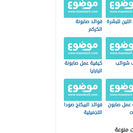
التين للبشرة
فوائد صابونة
الكركم
 شوائب
كيفية عمل صابونة
البابايا
 عمل صابون
فوائد البيكنج صودا
ت
التجميلية
ت منوعة