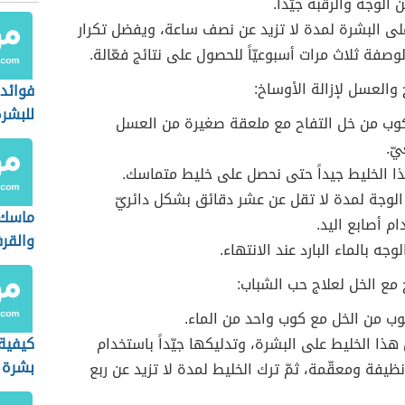
الوجة والرقبة جيّداً.
لى البشرة لمدة لا تزيد عن نصف ساعة، ويفضل تكرار
وصفة ثلاث مرات أسبوعيّاً للحصول على نتائج فعّالة.
 والعسل لإزالة الأوساخ:
فوائد
للبشر
ب من خل التفاح مع ملعقة صغيرة من العسل
ّ.
ا الخليط جيداً حتى نحصل على خليط متماسك.
الوجة لمدة لا تقل عن عشر دقائق بشكل دائريّ
ماسك 
م أصابع اليد.
والقر
جه بالماء البارد عند الانتهاء.
ح مع الخل لعلاج حب الشباب:
ب من الخل مع كوب واحد من الماء.
هذا الخليط على البشرة، وتدليكها جيّداً باستخدام
كيفية
بشرة 
ظيفة ومعقّمة، ثمّ ترك الخليط لمدة لا تزيد عن ربع