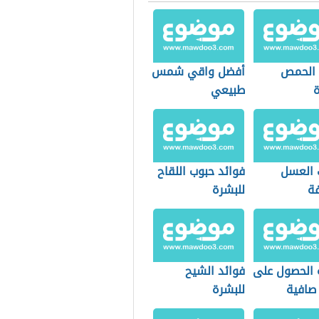
 الحمص
أفضل واقي شمس
ة
طبيعي
العسل
فوائد حبوب اللقاح
فة
للبشرة
 الحصول على
فوائد الشيح
صافية
للبشرة