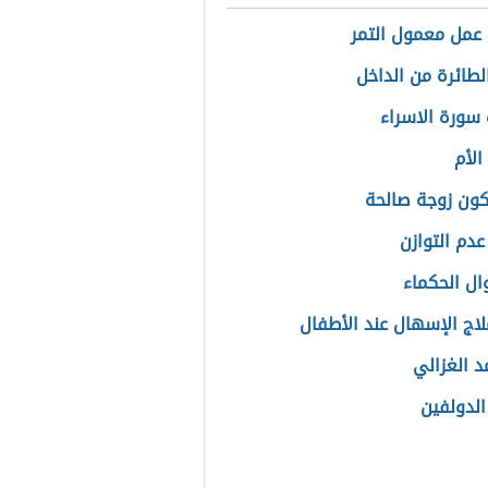
عمل معمول التمر
طائرة من الداخل
سورة الاسراء
الأم
ون زوجة صالحة
عدم التوازن
ال الحكماء
اج الإسهال عند الأطفال
د الغزالي
لدولفين