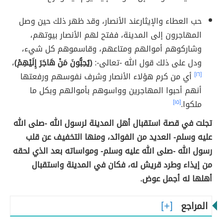
حب العطاء والإيثارعند الأنصار، وقد ظهر ذلك حين وصل
المهاجرون إلى المدينة، ففتح لهم الأنصار بيوتهم،
وشاركوهم أموالهم ومتاعهم، وقاسموهم كل شيء،
ودل على ذلك قول الله -تعالى-:
﴿يُحِبُّونَ مَنْ هَاجَرَ إِلَيْهِمْ﴾
،
[١٦]
أي من كرم هؤلاء الأنصار وشرف نفوسهم ورفعتها
أنهم أحبوا المهاجرين وواسوهم بأموالهم وبكل ما
ملكوا.
[١٥]
تجلت في قصة استقبال أهل المدينة لرسول الله -صلى الله
عليه وسلم- العديد من الفوائد، ومنها التخفيف عن قلب
رسول الله -صلى الله عليه وسلم- ومواساته بعد الذي لحقه
من إيذاء وطرد قريش له، فكان في المدينة واستقبال
أهلها له أجمل عوض.
المراجع