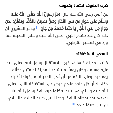
ضرب الدفوف احتفاءً بقدومه
عن
أنس
رضي الله عنه قال:
(
مرَّ رسولُ اللهِ صلَّى اللهُ عليه
وسلَّم على جَوارٍ مِن بني النَّجَّارِ وهنَّ يَضرِبنَ بالدُّفِّ ويَقُلْنَ: نحن
جَوارٍ مِن بني النَّجَّارِ يا حبَّذا مُحمدٌ مِن جارِ)،
[٩]
وذكر القشيري أن
ذلك كان عند مقدم النبي -صلى الله عليه وسلم- المدينة كما
ورد في تفسير القرطبي.
[١٠]
السعي لاستضافته
كانت المدينة كلها قد خرجت لإستقبال رسول الله -صلى الله
عليه وسلم-، وكان يوماً لم تشهد المدينة له مثيل وكأنه
يوم عيد، وعلى الرغم من أن أهل المدينة لم يكونوا أغنياء
جدًا، ألا أن كل واحد منهم حرص على استضافة النبي -صلى
الله عليه وسلم- فى بيته، فكلما مرت ناقة رسول الله بباب
أحدهم أخذ بخطام الناقة، ودعا النبي -عليه الصلاة والسلام-
أن ينزل ضيفًا عنده.
[١١]