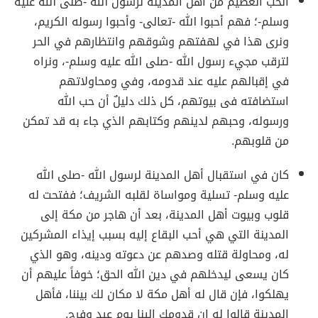
الحب العظيم من أهل المدينة لرسول الله -صلى الله عليه
وسلم-؛ فهم أحبوا الله -تعالى- وأحبوا رسوله الكريم،
ونرى هذا في لهفتهم وشوقهم وانتظارهم في الحر
لترقب مجيء رسول الله -صلى الله عليه وسلم-، ونراه
في إقبالهم عليه عند قدومه، وفي ومحاولاتهم
استضافته فى بيوتهم، كل ذلك دليلٌ أن حب الله
ورسوله، وحبهم لدينهم وكتابهم الذي جاء به قد تمكن
من قلوبهم.
كان في استقبال أهل المدينة لرسول الله -صلى الله
عليه وسلم- تسلية ومواساة لقلبه الشريف؛ ففتحت له
قلوب وبيوت أهل المدينة، بعد أن هاجر من مكة إلى
المدينة التي هي أحب البقاع إليه بسبب إيذاء المشركين
له، ومحاولة قتله وصدهم عن دعوته ودينه، وهو الذي
كان يسعى ليدخلهم في دين الله الحق؛ خوفاً عليهم أن
يهلكوا، فإن قال له أهل مكة لا مكان لك بيننا، فأهل
المدينة قالوا له إن قدومك إلينا يوم عيد وفرح.