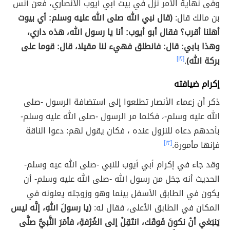
وفى نهاية الأمر نزل في بيت أبي أيوب الأنصاري، فعن أنس
بن مالك قال:
(قال نبي الله صلى الله عليه وسلم: أي بيوت
أهلنا أقرب؟ فقال أبو أيوب: أنا يا رسول الله، هذه داري،
وهذا بابي: قال: فانطلق فهيء لنا مقيلا، قال: قوما على
بركة الله)
.
[١٢]
إكرام ضيافته
ذكر أن زعماء الأنصار تطلعوا إلى استضافة الرسول -صلى
الله عليه وسلم-، فكلما مر الرسول -صلى الله عليه وسلم-
بأحدهم دعاه للنزول عنده ، فكان يقول لهم: دعوا الناقة
فإنها مأمورة.
[١٣]
وقد جاء في إكرام أبي أيوب للنبي -صلى الله عيه وسلم-
الحديث أنه جخل من رسول الله -صلى الله عليه وسلم- أن
يكون في الطابق الأسفل بينما وهو وزوجته يعلونه في
المكان في الطابق الأعلى، فقال له:
(يا رسولَ اللهِ، إنَّه ليس
يَنبَغي أنْ نكونَ فَوقَك، انتَقِلْ إلى الغُرْفةِ، فأمَرَ النَّبيُّ صلَّى