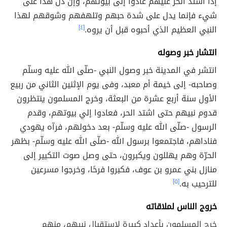
إذا اشتد الحر عليهم عادوا إلى بيوتهم، وإن دل هذا على
شيء فإنما يدل على شدة حبهم وتلهفهم وشوقهم لهذا
النبي العظيم الذي أحبوه قبل أن يروه.
[٤]
انتشار خبر وصوله
انتشر في المدينة خبر وصول النبي -صلّى الله عليه وسلّم
وصاحبه- إلى خيمة أم معبد، وفى يوم الإثنين الثاني من ربيع
الأول سنة أربع عشرة من البعثة، وخرج المسلمون ينتظرون
قدوم نبيهم حتى اشتد الحر، فعادوا إلي بيوتهم، وقدم
الرسول -صلّى الله عليه وسلّم- بعد دخولهم، فرآه يهودي
فناداهم، فاجتمعوا برسول الله -صلّى الله عليه وسلّم- بظهر
الحرّة وهم يهللون ويكبرون، حتى وصل صوت التكبير إلى
منازل بني عمرو بن عوف، فكبروا فرحًا، وخرجوا مسرعين
للترحيب به.
[٥]
خروج الناس لملاقاته
خرج المسلمون بأعدادٍ كبيرة لاستقبال نبيهم، منهم