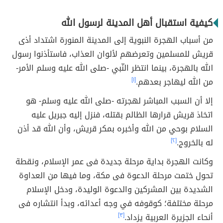
كيفية استقبال أهل المدينة لرسول الله
من أسباب الهجرة النبوية إلى المدينة المنورة اشتداد أذى
قريش للمسلمين وتعرضهم لألوان العذاب، فاستأذنوا رسول
الله بالهجرة، بينما انتظر النّبي -صلى الله عليه وسلم الأمر-
من الله ليهاجر بعدهم.
[١]
إلا أن السبب المباشر لهجرته -صلى الله عليه وسلم- هو
اتخاذ قريش قرارها الظالم بقتله، فنزل إليه جبريل عليه
السلام بوحي من الله وأخبره بمكر قريش، وأن الله قد أذن
له بالخروج.
[٢]
وكانت الهجرة بداية مرحلة جديدة فى عمر الإسلام، ونقطة
تحول ختمت مرحلة الدعوة فى مكة، وما فيها من العداوة
الشديدة بين المشركين والدعوة الوليدة، ودخل الإسلام
مرحلة مختلفة؛ كوقوفه في وجه أعدائه، وبدأ انتشاره فى
أنحاء الجزيرة العربية يزداد.
[٣]