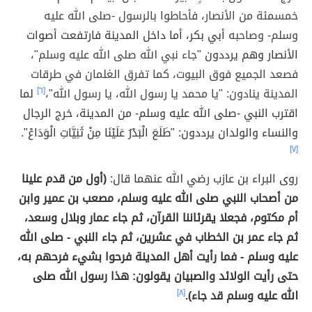
خمسمئة من الأنصار، فأحاطوا بالرسول -صلى الله عليه
وسلم- وصاحبه
أبي بكر، أما داخل المدينة فارتفعت أصوات
الأنصار وهم يرددون "
جاء نبي الله صلى الله عليه وسلم"،
فصعد الجميع فوق البيوت، كما تفرق الغلمان في طرقات
المدينة ينادون: "يا محمد يا رسول الله، يا رسول الله"،
[٦]
لما
اقترب النبي -صلى الله عليه وسلم- من المدينة، خرج الرجال
والنساء والولدان يرددون: "طَلَعَ الْبَدْرُ عَلَيْنَا مِنْ ثَنِيَّاتِ الْوَدَاعْ".
[٧]
روى البراء بن عازب رضي الله عنهما قال:
(أول من قدم علينا
من أصحاب النبي صلى الله عليه وسلم، مصعب بن عمير وابن
أم مكتوم، فجعلا يقرئاننا القرآن، ثم جاء عمار وبلال وسعد،
ثم جاء عمر بن الخطاب في عشرين، ثم جاء النبي - صلى الله
عليه وسلم - فما رأيت أهل المدينة فرحوا بشيء فرحهم به،
حتى رأيت الولائد والصبيان يقولون: هذا رسول الله صلى
الله عليه وسلم قد جاء).
[٨]