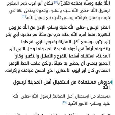
اللهُ عليه وسلَّمَ بمَتاعِه فنُقِلَ)،
[١٤]
فكان أبو أيوب نعم المكرم
لرسول الله -صلى الله عليه وسلم-، وقدوة يحتذى بها في
كرمه وحسن ضيافته وحسن تأدبه مع رسول الله.
[١٣]
انتظر الرسول -صلى الله عليه وسلم- الإذن من الله عز وجل
للهجرة، فلما أمره الله بذلك خرج من مكة مع صاحبه أبي بكر
إلى يثرب، وسمع أهل المدينة بقدوم النبي، فجعلوا
ينتظرونه أياماً في أجواء شديدة الحر، ولما وصل النبي الى
المدينة، استقبله أهلها بالفرح والتهليل والتكبير، وكان
الجميع يتمنى أن يحظى به ضيفًا، ولكن صاحب الحظ الوفير
الصحابي كان أبو أيوب الأنصاري الذي أحسن ضيافته وإكرامه.
دروسٌ مستفادة من استقبال أهل المدينة لرسول
الله
يستفاد من استقبال أهل المدينة لرسول الله -صلى الله
عليه وسلم- الأمور الآتية:
[١٥]