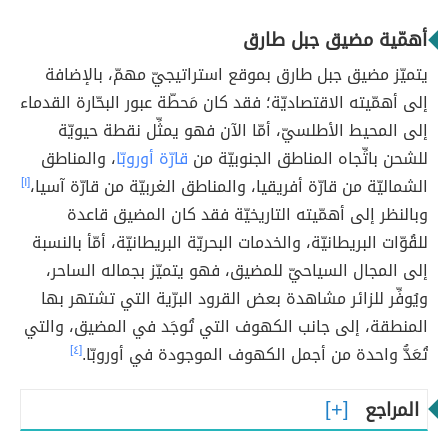
أهمّية مضيق جبل طارق
يتميّز مضيق جبل طارق بموقع استراتيجيّ مهمّ، بالإضافة
إلى أهمّيته الاقتصاديّة؛ فقد كان مَحطّة عبور البحّارة القدماء
إلى المحيط الأطلسيّ، أمّا الآن فهو يمثِّل نقطة حيويّة
للشحن باتِّجاه المناطق الجنوبيّة من
قارّة أوروبّا
، والمناطق
الشماليّة من قارّة أفريقيا، والمناطق الغربيّة من قارّة آسيا،
[١]
وبالنظر إلى أهمّيته التاريخيّة فقد كان المضيق قاعدة
للقُوّات البريطانيّة، والخدمات البحريّة البريطانيّة، أمّأ بالنسبة
إلى المجال السياحيّ للمضيق، فهو يتميّز بجماله الساحر،
ويُوفِّر للزائر مشاهدة بعض القرود البرّية التي تشتهر بها
المنطقة، إلى جانب الكهوف التي تُوجَد في المضيق، والتي
تُعَدُّ واحدة من أجمل الكهوف الموجودة في أوروبّا.
[٤]
المراجع