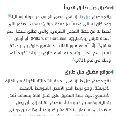
مضيق جبل طارق قديماً
يقع مضيق
جبل طارق
في أقصى الجنوب من دولة إسبانيا،
[١]
وقد كان يُسمّى قديماً ب(أعمدة هرقل)؛ بسبب الصخور التي
تُحيط به من جهة المدخل الشرقيّ، والتي يُطلَق عليها اسم
أعمدة هرقل (بالإنجليزيّة: Pillars of Hercules)، أو أركان
هرقل،
[٢]
إلّا أنّه مع مرور القائد الإسلاميّ طارق بن زياد، تمّ
تغيير اسم الجبل، وتسميته باسم طارق بن زياد؛ تكريماً له،
وذلك في عام 711م.
[٣]
موقع مضيق جبل طارق
يقع مضيق جبل طارق في الجهة الشماليّة الغربيّة من القارّة
الأفريقيّة، وهو يربط البحر الأبيض المُتوسّط بالمحيط
الأطلسيّ؛ حيث يمتدُّ المضيق على شكل قناة بمسافة تُقدَّر
بثمانية وخمسين كيلو متراً، وتضيق القناة إلى أن يصل
عرضها إلى ما يقارب ثلاثة عشر كيلو متراً، وذلك بين دولتَي