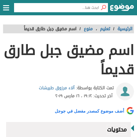
الرئيسية
/
تعليم
،
منوع
/
اسم مضيق جبل طارق قديماً
اسم مضيق جبل طارق
قديماً
آلاء مرزوق طبيشات
تمت الكتابة بواسطة:
آخر تحديث:
١٩:١٢ ، ١٦ مارس ٢٠١٩
أضف موضوع كمصدر مفضل في جوجل
محتويات