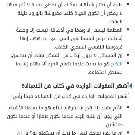
عليك أن تختار شيئًا! لا يمكنك أن تحظى بحياة لا ألم فيها.
لا يمكن أن تكون الحياة كلها مفروشة بالورود طيلة
الوقت.
العظَمة ليست إلا وهمًا في أذهاننا، ليست إلا وجهةً
مُختلَقة، نرغم أنفسنا على السير في اتجاهها، إنها
فردوسنا النفسي السحري الكاذب.
إن المشاكل لا تزول أبدًا... من الممكن فقط أن تتحسن.
النضج
هو ما يحدث عندما يتعلم المرء ألا يهتم إلا بما
يستحق اهتمامه.
أشهر المقولات الواردة في كتاب فن اللامبالاة
أشهر المقولات الواردة في كتاب فن اللامبالاة فيما يأتي:
الألم مفيد لنا بقدر ما نكرهه. الألم هو ما يعلمنا الأشياء
التي يجب أن ننتبه إليها عندما نكون صغارًا أو عندما نكون
طائشين.
إن ما يقرر نجاحك ليس ما تريد أن تستمتع به؟ بل إن