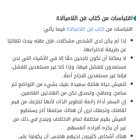
اقتباسات من كتاب فن اللامبالاة
اقتباسات من
كتاب فن اللامبالاة
فيما يأتي:
إذا لم يكن لدى الشخص مشكلات، فإن عقله يبحث تلقائيًا
عن طريقة لاختراعها.
لا يمكننا أن نكون ناجحين حقًا إلا في الأشياء التي نحن
مستعدون للفشل فيها، وإذا كنا غير مستعدين للفشل،
فإننا غير مستعدين للنجاح أصلًا.
لتعيش حياة هانئة سعيدة عليك بشيء من التواضع ثم
سامح، وصافح، وتصدق تكن من الهادئين القانعين.
إن السفر أداة رائعة لتطوير الذات لأنها تنتزعك من قيم
ثقافتك وتجعلك ترى أن هنالك مجتمعًا آخر يستطيع
العيش بقيم مختلفة تمام الاختلاف وينجح في ذلك من
غير أن يكره أفراده أنفسهم.
هناك أشخاص كثيرون لديهم هاجس أن يكونوا على