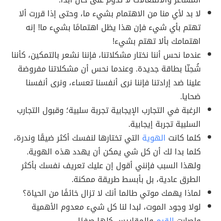
لا بد لأي منا من الاهتمام بشيء ما، وحتى إذا قررت ألا
تهتم بأي شيء فإن هذا يظل اهتمامًا بشيء ما! إنه
اهتمامك بألا تهتم بشيء!
عندما نحس أننا نختار مشكلاتنا، فإننا نشعر بالتمكين، كأننا
شُحِنّا بطاقة جديدة. وعندما نحس أن مشكلاتنا مفروضة
علينا ضد إرادتنا فإننا نرى أنفسنا تعساء، ونرى أنفسنا
ضحايا.
الرغبة في التجارب الإيجابية تجربة سلبية؛ وقبول التجارب
السلبية تجربة إيجابية.
كلما كانت
الهوية
التي تختارها لنفسك أكثر ضيقًا وندرة،
كلما بدا لك أن كل شي يمكن أن يهدد هذه الهوية.
ولهذا السبب فإنني أقول إن عليك تعريف نفسك بأكثر
الطرق عادية، بل بأبسط طريقة ممكنة.
لماذا يهمك موتي طالما أنك لا تزال خائفًا من الحياة؟
لولا وجود الموت، لبدا لنا كل شيء معدوم الأهمية
ولصارت
القيم
والمقاييس كلها صفرًا.