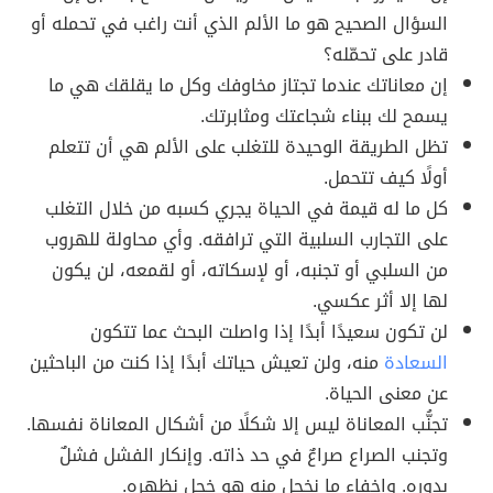
السؤال الصحيح هو ما الألم الذي أنت راغب في تحمله أو
قادر على تحمّله؟
إن معاناتك عندما تجتاز مخاوفك وكل ما يقلقك هي ما
يسمح لك ببناء شجاعتك ومثابرتك.
تظل الطريقة الوحيدة للتغلب على الألم هي أن تتعلم
أولًا كيف تتحمل.
كل ما له قيمة في الحياة يجري كسبه من خلال التغلب
على التجارب السلبية التي ترافقه. وأي محاولة للهروب
من السلبي أو تجنبه، أو لإسكاته، أو لقمعه، لن يكون
لها إلا أثر عكسي.
لن تكون سعيدًا أبدًا إذا واصلت البحث عما تتكون
السعادة
منه، ولن تعيش حياتك أبدًا إذا كنت من الباحثين
عن معنى الحياة.
تجنُّب المعاناة ليس إلا شكلًا من أشكال المعاناة نفسها.
وتجنب الصراع صراعٌ في حد ذاته. وإنكار الفشل فشلٌ
بدوره. وإخفاء ما نخجل منه هو خجل نظهره.