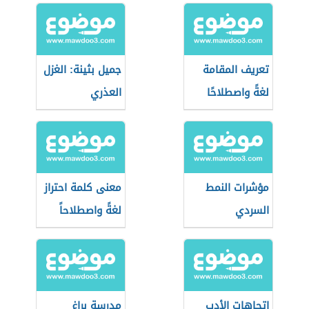
تعريف المقامة
جميل بثينة: الغزل
لغةً واصطلاحًا
العذري
مؤشرات النمط
معنى كلمة احتراز
السردي
لغةً واصطلاحاً
اتجاهات الأدب
مدرسة براغ