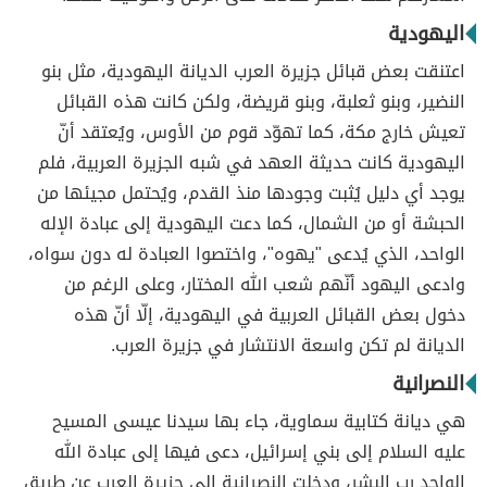
اليهودية
اعتنقت بعض قبائل جزيرة العرب الديانة اليهودية، مثل بنو
النضير، وبنو ثعلبة، وبنو قريضة، ولكن كانت هذه القبائل
تعيش خارج مكة، كما تهوّد قوم من الأوس، ويُعتقد أنّ
اليهودية كانت حديثة العهد في شبه الجزيرة العربية، فلم
يوجد أي دليل يُثبت وجودها منذ القدم، ويُحتمل مجيئها من
الحبشة أو من الشمال، كما دعت اليهودية إلى عبادة الإله
الواحد، الذي يُدعى "يهوه"، واختصوا العبادة له دون سواه،
وادعى اليهود أنّهم شعب الله المختار، وعلى الرغم من
دخول بعض القبائل العربية في اليهودية، إلّا أنّ هذه
الديانة لم تكن واسعة الانتشار في جزيرة العرب.
النصرانية
هي ديانة كتابية سماوية، جاء بها سيدنا عيسى المسيح
عليه السلام إلى بني إسرائيل، دعى فيها إلى عبادة الله
الواحد رب البشر، ودخلت النصرانية إلى جزيرة العرب عن طريق