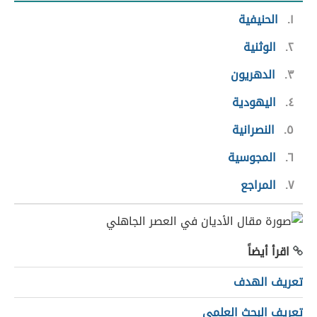
١
الحنيفية
٢
الوثنية
٣
الدهريون
٤
اليهودية
٥
النصرانية
٦
المجوسية
٧
المراجع
اقرأ أيضاً
تعريف الهدف
تعريف البحث العلمي