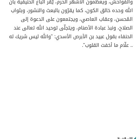
والفواحش، ويعظمون الأشهر الحرم، يُقر أتباع الحنيفية بأنّ
الله وحده خالق الكون، كما يقرّون بالبعث والنشور، وبثواب
المُحسن، وعقاب العاصي، ويجتمعون على الدعوة إلى
الصلاح، ونبذ عبادة الأصنام، ويتجلّى توحيد الله تعالى عند
الحنفاء بقول عبيد بن الأبرص الأسدي: "والله ليس شريك له
.. علّام ما أخفت القلوب".