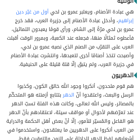
الوثنية
هي عبادة الأصنام، ويعتبر عمرو بن لحي
أول من غيّر دين
إبراهيم
، وأدخل عبادة الأصنام إلى جزيرة العرب، فقد خرج
عمرو بن لحي مرّةً إلى الشام، ورأى قومًا يعبدون التماثيل،
فأعطوه ثمثالًا منها، فجعله عند الكعبة، وبمرور الوقت أقبلت
العرب على التقرّب من الصنم الذي نصبه عمرو بن لحي،
وأصبحت تتخذ أصنامًا أخرى لتعبدها، وانتشرت عبادة الأصنام
في جزيرة العرب، ولم يتبقَ إلّا قلة قليلة على الحنيفية.
الدهريون
هم قوم ملحدون، أنكروا وجود الله خالق الكون، وكذبوا
الرسل والبعث، واعتقدوا أنّ
الدهر
بتتابع أزمنته هو المتحكّم
بالمصائر، وليس الله تعالى، وكانت هذه الفئة تسبّ الدهر
عند تعرّضهم لأحوال أو مواقف سيئة، لاعتقادهم بأنّ الدهر
هو الفاعل والمُسيّر للأمور، إلّا أنّ بعض أهل الحكمة والدراية
من العرب أنكروا على الدهريين ما يعتقدون، واستخدموا في
أشعارهم لفظ الدهر للدلالة على الزمن والتوقيت فقط.