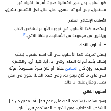
هو أسلوب يدل على احتمالية حدوث أمر ما، لكونه غير
مستحيل، ومن أدواته: عسى، لعل، مثل: لعل الشمس تشرق.
الأسلوب الإنشائي الطلبي
يُستخدم هذا الأسلوب في توجيه الأوامر للشخص الآخر،
ويتكون من مجموعة من الأساليب، ومنها الآتي:
[٢]
أسلوب النداء
يُمكن تعريف هذا الأسلوب على أنّه اسم منصوب يُطلَب
إقباله بأحد أدوات النداء، وهي: يا، أيا، هيا، أيْ، والهمزة
للقريب، وإن كان
المنادى
عَلَمًا، أو كان نكرةً مقصودةً، فإنّه
يُبنى على ما كان يرفع به، وفي هذه الحالة يكون في محل
نصب، ومثال عليه: يا خالد.
أسلوب النهي
وهو أسلوب يُستخدم للحثّ على عدم فعل أمر معين من قبل
الشخص المخاطب، ومن الأدوات المستخدم في أسلوب