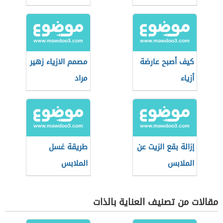
الفاتحة
الملابس
كيف أصبح عارضة
مصمم الازياء زهير
أزياء
مراد
إزالة بقع الزيت عن
طريقة غسل
الملابس
الملابس
مقالات من تصنيف العناية بالذات