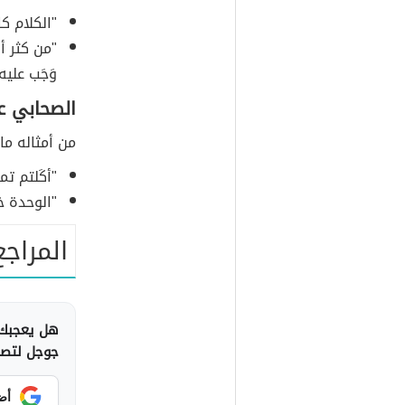
"الكلام ك
"من كثر أ
وَجَب علي
الصحابي عب
من أمثاله ما 
"أكَلتم ت
"الوحدة خ
المراجع
هل يعجبك 
جوجل لتصلك
أض