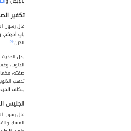
بالإيجاز، و
الب
تكفير الصل
قال رسول الله ﷺ
بابِ أحدِكم، ي
الدَّرَنِ"
[٥]
يدل الحديث ع
الذنوب، وغسل
صفته، فكما ت
تذهب الذنوب
يتكلف المرء 
الجليس ال
قال رسول الله
المسكِ ونافخِ
منه ريحًا طيبةً