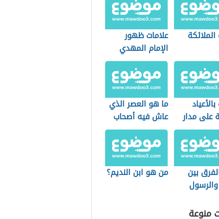
الملائكة
علامات ظهور
الإمام المهدي
بالأعياد
ما هو العصر الذي
ة على مدار
عاش فيه أصحاب
الكهف؟
لفرق بين
من هو ابن النديم؟
 والرسول
ال
ت منوعة