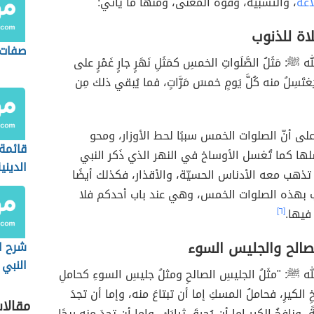
لاغة
، والتشبيه، وقوة المعنى، ومنها ما يأتي:
اة للذنوب
صفات 
: مَثَلُ الصَّلَواتِ الخمسِ كمَثَلِ نَهَرٍ جارٍ غَمْرٍ على
َغتَسِلُ منه كُلَّ يَومٍ خمسَ مَرَّاتٍ، فما يُبقي ذلك مِن
لى أنّ الصلوات الخمس سببًا لحط الأوزار، ومحو
قائمة 
ها كما تُغسل الأوساخ في النهر الذي ذَكر النبي
الديني
ذهب معه الأدناس الحسيّة، والأقذار، فكذلك أيضًا
العام
 بهذه الصلوات الخمس، وهي عند باب أحدكم فلا
فيها.
[٦]
صالح والجليس السوء
شرح ا
النبي
 ﷺ: "مثَلُ الجليسِ الصالحِ ومثلُ جليسِ السوءِ كحاملِ
للأطف
 الكيرِ، فحاملُ المسكِ إما أن تبتاعَ منه، وإما أن تجدَ
مقالا
، ونافخُ الكيرِ إما أن يُحرِقَ ثيابَك، وإما أن تجدَ منه ريحًا