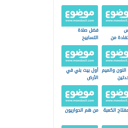
س
فضل صلاة
فادة من
التسابيح
حديبية
النون والميم
أول بيت بني في
دتين
الأرض
فتاح الكعبة
من هم الحواريون