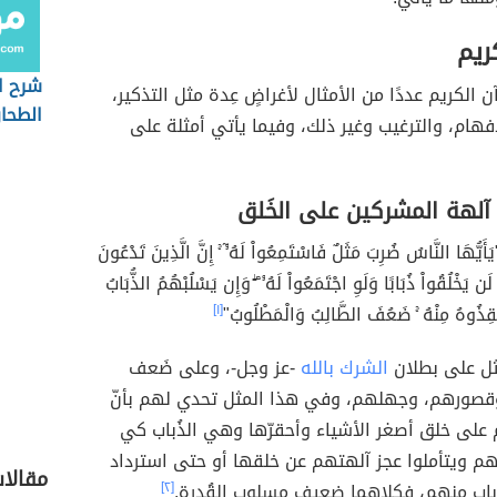
ريم
شرح ا
 الكريم عددًا من الأمثال لأغراضٍ عِدة مثل التذكير،
الطحا
إفهام، والترغيب وغير ذلك، وفيما يأتي أمثلة على
 آلهة المشركين على الخَلق
َأَيُّهَا النَّاسُ ضُرِبَ مَثَلٌ فَاسْتَمِعُواْ لَهُۥٓ ۚ إِنَّ الَّذِينَ تَدْعُونَ
ن يَخْلُقُواْ ذُبَابًا وَلَوِ اجْتَمَعُواْ لَهُۥ ۖ وَإِن يَسْلُبْهُمُ الذُّبَابُ
قِذُوهُ مِنْهُ ۚ ضَعُفَ الطَّالِبُ وَالْمَطْلُوبُ"
[١]
ثل على بطلان
الشرك بالله
-عز وجل-، وعلى ضَعف
قصورهم، وجهلهم، وفي هذا المثل تحدي لهم بأنّ
على خلق أصغر الأشياء وأحقرّها وهي الذُباب كي
لهم ويتأملوا عجز آلهتهم عن خلقها أو حتى استرداد
مقالا
ذباب منهم، فكلاهما ضعيف مسلوب القُدرة.
[٢]