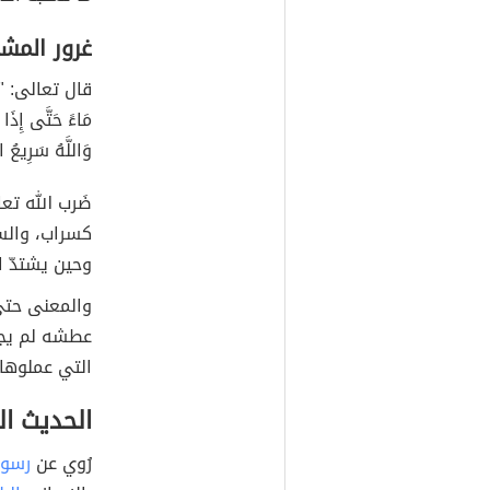
غرور المش
قال تعالى: "وَالّ
مَاءً حَتَّى إِذَا ج
وَاللَّهُ سَرِيعُ 
ضَرب الله تع
كسراب، والس
وحين يشتدّ ا
والمعنى حتى 
عطشه لم يجد 
التي عملوها 
الحديث ا
رُوي عن
رسول