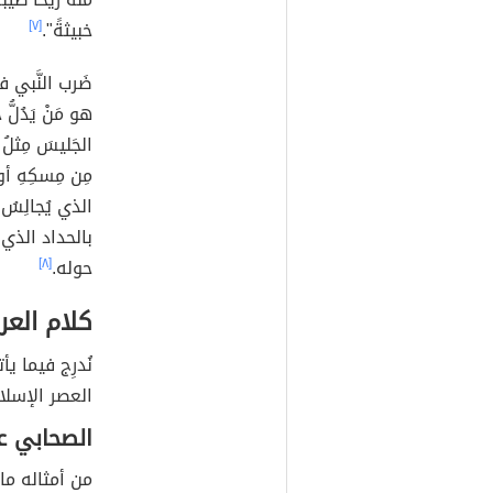
خبيثةً".
[٧]
ضَرب النَّبي ف
هو مَنْ يَدُلُّ 
الجَليسَ مِثلُ ص
مِن مِسكِهِ أو ت
الذي يُجالِسُ 
ب
الحداد الذي
حوله
.
[٨]
كلام العر
نُدرِج فيما 
العصر الإسلا
الصحابي ع
من أمثاله ما 