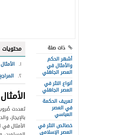
ذات صلة
محتويات
أشهر الحكم
١
الأمثال
والأمثال في
العصر الجاهلي
٢
المراجع
أنواع النثر في
العصر الجاهلي
الأمثال
تعريف الحكمة
في العصر
تَعددت ضُروب
العباسي
بالإيجاز، وا
خصائص النثر في
الأمثال في ا
العصر الإسلامي
المسلمين، وم