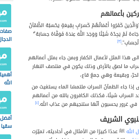
ركين بأعمالهم
َذِينَ كَفَرُوا أَعْمَالُهُمْ كَسَرَابٍ بِقِيعَةٍ يَحْسَبُهُ الظَّمْآنُ
صفات 
َاءَهُ لَمْ يَجِدْهُ شَيْئًا وَوَجَدَ اللَّهَ عِندَهُ فَوَفَّاهُ حِسَابَهُ ۗ
الدجال
الْحِسَابِ".
[٣]
الى هذا المثل لأعمال الكفار وبمن جاء بمثل أعمالهم
راب ما لصق بالأرض وذلك يكون في منتصف النهار
أهمية
لحرّ، وبقيعة وهي جمعُ قاع،
الله
إذا جاء الظمآنُ السرابَ ملتمسًا الماء يستغيث من
السراب شيئًا، فكذلك الكافرون بالله من أعمالهم
في غرور يحسبون أنّها ستنجيهم من عذاب الله.
[٤]
لنبوي الشريف
أفضل 
سقيا ا
 الله
ﷺ عددًا كبيرًا من الأمثال في أحاديثه، تميّزت