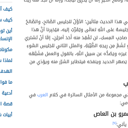
كيف أز
كيف ست
ي هذا الحديث مِثالَينِ؛ الأوَّلُ
للجليسِ الصَّالحِ، والصَّالحُ
جَليسَهُ على اللهِ تعالَى ويُقَرِّبُ إليه، فيُخبِرنا أنَّ هذا
أين تو
احِبِ المِسكِ، لن تَفْقِدَ منه أَحَدَ أمرَيْنِ، إمَّا أنْ تَشتريَ
الإنسا
َشَمَّ مِن رِيحِهِ الطَّيِّبَةِ، والمثل الثاني للجَليسِ السَّوءِ
مكونات
غيرَه ويَصُدُّه عن سَبيلِ اللهِ، بالقول والعمل فشَبَّهَه
لماذا 
 يَصهر الحديد وينفخه فيتطاير الشرّر منه ويؤذي من
الهدف 
ب
ما فوا
أدعية ا
يأتي مجموعة من الأمثال السائرة في كلام
العرب
في
مي:
قصة ال
مرو بن العاص
أبيات 
يأتي:
[٩]