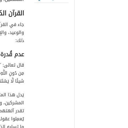
القرآن الك
جاء في القرآن
والوعيد، وال
ذلك:
عدم قُدرة
قال تعالى:
"ي
مِن دُونِ اللَّهِ لَ
شيئًا لَّا يَسْتَن
يَدل هذا الم
المشركين، و
تقدر آلهتهم 
يُعمِلوا عقو
ما تسلبه ال