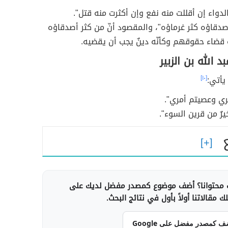
الدواء إن أقللت منه نفع وإن أكثرت منه قتل".
صدقاؤه كثر غرماؤه"، والمقصود أنّ من كثر أصدقاؤه
ه قضاء حقوقهم وكأنّه دينٌ يجب أن يقضيه.
د الله بن الزبير
يأتي:
[١٠]
مري وعصيتم أمري".
يرٌ من قرين السوء".
محتوانا؟ أضف موضوع كمصدر مفضل لديك على
 مقالاتنا أولاً بأول في نتائج البحث.
ف كمصدر مفضل على Google