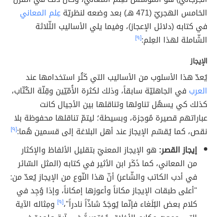
الخامس الهجريّ (471 هـ) بعد وضعه لنظريّة
عِلم المعاني
في كتابه (دلائل الإعجاز)، وفيما يلي الأساليب الثّلاثة
الشّاملة لهذا العِلم:
[٩]
الإيجاز
يُعدّ هذا الأسلوب من الأساليب التي كَثُر استخدامها عند
العرب
في الجاهليّة سابقاً، وذلك لكثرة الأُمّيّين وقِلّة الكُتّاب،
كذلك كي يسهُل تناولها وتناقلها بين الأجيال كانت
عباراتهم قصيرة مُوجزة، وبسيطة؛ ليتمّ تناقلها محفوظة بلا
نقص، كما يُقسّم الإيجاز عند أهل البلاغة إلى قسمين هُما:
[٩]
إيجاز القصر:
هو الإيجاز المعنيّ بتقليل الألفاظ والإكثار
من المعاني، كما ذَكَر ابن الأثير في كتابه (المثل السّائر
في أدب الكاتب والشّاعر) أنّ هذا النّوع من الإيجاز يُعدّ من:
"أعلى طبقات الإيجاز مكاناً وأعوزها إمكاناً، وإذا وُجِد في
كلام بعض البُلَغاء فإنّما يُوجَدُ شاذّاً نادراً"،
[٩]
ومِثاله الآية