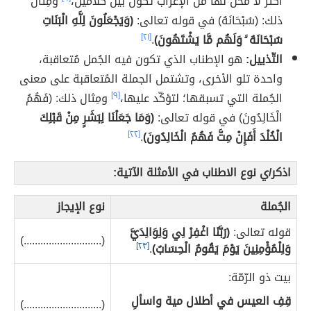
أكثر لا محلّ لها من الإعراب تكون بين كلامين،
ومِثال
ذلك: (سُبْحَانَهُ) في قوله تعالى:
(وَيَجْعَلُونَ لِلَّهِ الْبَنَاتِ
سُبْحَانَهُ ۙ وَلَهُم مَّا يَشْتَهُونَ)
.
[٢١]
التّذييل:
هو الإطناب الذي تكون فيه الجُمل مُتعاقبة،
واحدة تلو الأخرى، وتشتمل الجملة المُتعاقبة على معنى
الجُملة التي تسبقها؛ لتؤكّد عليها،
[٩]
ومِثال ذلك: (فَهُمُ
الْخَالِدُونَ) في قوله تعالى:
(وَمَا جَعَلْنَا لِبَشَرٍ مِنْ قَبْلِكَ
الْخُلْدَ أَفَإِنْ مِتَّ فَهُمُ الْخَالِدُونَ)
.
[٢٢]
اذكر/ي نوع الاطناب في الأمثلة الآتية:
الجُملة
نوع الإيجاز
قوله تعالى:
(رَبَّنَا اغْفِرْ لِي وَلِوَالِدَيَّ
(............................)
وَلِلْمُؤْمِنِينَ يَوْمَ يَقُومُ الْحِسَابُ)
.
[٢٣]
بيت ذو الرّمّة:
قِفِ العيس في أطلال مية واسألِ
(............................)