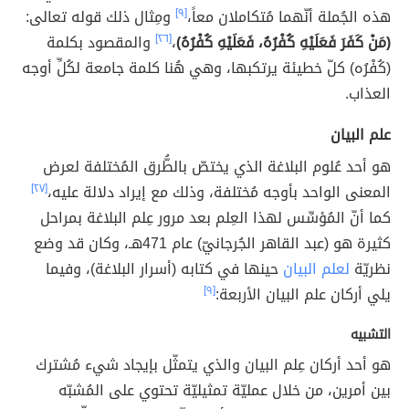
هذه الجُملة أنّهما مُتكاملان معاً،
[٩]
ومِثال ذلك قوله تعالى:
(مَنْ كَفَرَ فَعَلَيْهِ كُفْرُهُ، فَعَلَيْهِ كُفْرُهُ)
،
[٢٦]
والمقصود بكلمة
(كُفْرُه) كلّ خطيئة يرتكبها، وهي هُنا كلمة جامعة لكُلِّ أوجه
العذاب.
علم البيان
هو أحد عُلوم البلاغة الذي يختصّ بالطُّرق المُختلفة لعرض
المعنى الواحد بأوجه مُختلفة، وذلك مع إيراد دلالة عليه،
[٢٧]
كما أنّ المُؤسِّس لهذا العِلم بعد مرور عِلم البلاغة بمراحل
كثيرة هو (عبد القاهر الجُرجانيّ) عام 471هـ، وكان قد وضع
نظريّة
لعلم البيان
حينها في كتابه (أسرار البلاغة)، وفيما
يلي أركان علم البيان الأربعة:
[٩]
التشبيه
هو أحد أركان عِلم البيان والذي يتمثّل بإيجاد شيء مُشترك
بين أمرين، من خلال عمليّة تمثيليّة تحتوي على المُشبّه