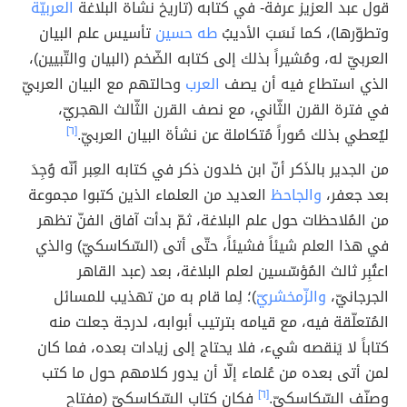
قول عبد العزيز عرفة- في كتابه (تاريخ نشاة البلاغة
العربيّة
وتطوّرها)، كما نَسَبَ الأديبُ
طه حسين
تأسيس علم البيان
العربيّ له، ومُشيراً بذلك إلى كتابه الضّخم (البيان والتّبيين)،
الذي استطاع فيه أن يصف
العرب
وحالتهم مع البيان العربيّ
في فترة القرن الثّاني، مع نصف القرن الثّالث الهجريّ،
ليُعطي بذلك صُوراً مُتكاملة عن نشأة البيان العربيّ.
[٦]
من الجدير بالذَكر أنّ ابن خلدون ذكر في كتابه العِبر أنّه وُجِدَ
بعد جعفر،
والجاحظ
العديد من العلماء الذين كتبوا مجموعة
من المُلاحظات حول علم البلاغة، ثمّ بدأت آفاق الفنّ تظهر
في هذا العلم شيئاً فشيئاً، حتّى أتى (السّكاسكيّ) والذي
اعتُبِر ثالث المُؤسّسين لعلم البلاغة، بعد (عبد القاهر
الجرجانيّ،
والزّمخشريّ
)؛ لِما قام به من تهذيب للمسائل
المُتعلّقة فيه، مع قيامه بترتيب أبوابه، لدرجة جعلت منه
كتاباً لا يَنقصه شيء، فلا يحتاج إلى زيادات بعده، فما كان
لمن أتى بعده من عُلماء إلّا أن يدور كلامهم حول ما كتب
وصنّف السّكاسكيّ.
[٦]
فكان كتاب السّكاسكيّ (مفتاح