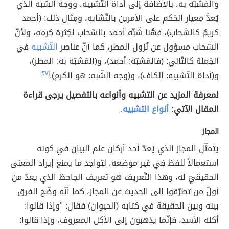
والمُشبّه به، بالإضافة إلى أداة التّشبيه، ووجه الشّبه الذي
يُعدُّ مِعيار الحُكم على الأمرين بالتّشابه، ومِثال ذلك: (أحمد
كريمٌ كالسَّحاب)، فهُنا شُبِّه أحمد بالسِّحاب لكِثرة كرمه، ولأنّ
السّحاب مسؤول عن نُزول المطر، كما أنّ عناصر
التّشبيه
في
الجُملة كالتّالي: (فالمُشبّه: أحمد)، و(المُشبّه به: المطر)،
و(أداة التّشبيه: الكاف)، و(وجه الشّبه: هو الكرم).
[٢٧]
لمعرفة المزيد عن التشبيه وأنواعه بالتفصيل يرجى قراءة
المقال الآتي:
أنواع التشبيه
.
المجاز
يتمثّل المجاز الذي يُعدّ أحد أركان علم البيان في كونه
استعمالاً للفظ في غير موضعه، لتواجد ما يمنع إيراد المعنى
الحقيقيّ له، وهذا التّعريف هو تعريف الجاحظ الذي يعدّ من
أولّ من تطرّقوا إلى الحديث عن المجاز، كما أنّه وضّح الفرق
بينه وبين الحقيقة في كتابه (الحيوان) فقال: "وإذا قالوا:
أكله الأسد، فإنّما يذهبون إلى الأكل المعروف، وإذا قالوا: