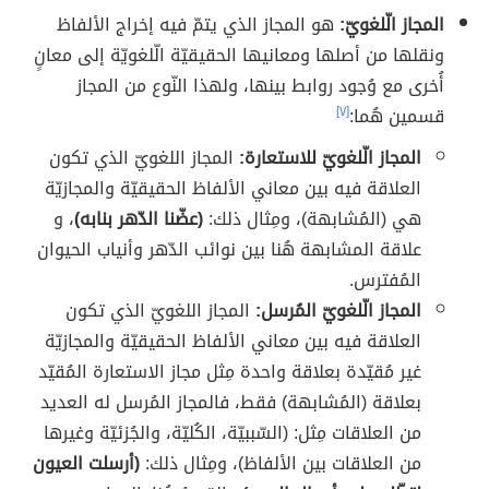
المجاز الّلغويّ:
هو المجاز الذي يتمّ فيه إخراج الألفاظ
ونقلها من أصلها ومعانيها الحقيقيّة الّلغويّة إلى معانٍ
أُخرى مع وُجود روابط بينها، ولهذا النّوع من المجاز
قسمين هُما:
[٧]
المجاز الّلغويّ للاستعارة:
المجاز اللغويّ الذي تكون
العلاقة فيه بين معاني الألفاظ الحقيقيّة والمجازيّة
هي (المُشابهة)، ومِثال ذلك:
(عضّنا الدّهر بنابه)
، و
علاقة المشابهة هُنا بين نوائب الدّهر وأنياب الحيوان
المُفترس.
المجاز الّلغويّ المُرسل:
المجاز اللغويّ الذي تكون
العلاقة فيه بين معاني الألفاظ الحقيقيّة والمجازيّة
غير مُقيّدة بعلاقة واحدة مِثل مجاز الاستعارة المُقيّد
بعلاقة (المُشابهة) فقط، فالمجاز المُرسل له العديد
من العلاقات مِثل: (السّببيّة، الكُليّة، والجُزئيّة وغيرها
من العلاقات بين الألفاظ)، ومِثال ذلك:
(أرسلت العيون