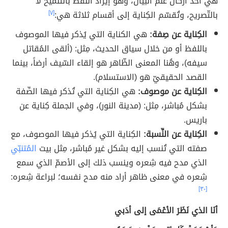
هي أحد أركان علم البيان، وهو إيراد الّلفظ بالتّلميح لا
بالتّصريح، وتُقسّم الكِناية إلى أقسام ثلاثة هي:
[٧]
الكِناية عن صِفة:
هي الكناية التي يُذكر فيها الموصوف
باللفظ أو من خلال سياق الحديث، مِثل: (ألقى المُقاتل
سيفه)، وهُنا المعنى الظّاهر هو إلقاء السّيف أرضاً، بينما
القصد الحقيقيّ هو (الاستسلام).
الكِناية عن موصوف:
هي الكِناية التي تُذكر فيها الصِّفة
بشكل مُباشر، مِثل: (مدينة النور)، وفي الجملة كِناية عن
باريس.
الكِناية عن النِّسبة:
الكِناية التي يُذكر فيها الموصوف، مع
صفته التي تُنسب إليه بشكل غير مُباشر، مِثل بيت
المُتنبّي
الذي مدح فيه شِعره وينسب ذلك إلى الأصمّ الذي سمع
شِعره في معنى ظاهر أراد منه مدح نفسه؛ لبراعة شِعره:
[٣٠]
أنَا الذي نَظَرَ الأعْمَى إلى أدَبي