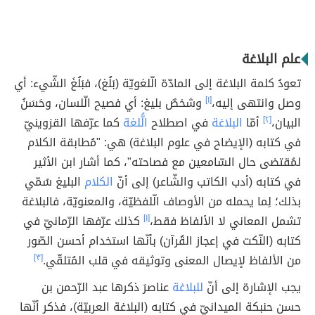
علم البلاغة
تعودُ كلمة البلاغة إلى المادّة الّلغويّة (بَلُغ)، فبَلُغَ الشّيء: أي
وصل وانتهى إليه،
[١]
وشخصٌ بليغ: أي فصيح الّلسان، وحَسَنُ
البيان،
[٢]
أمّا
البلاغة
في اصطلاح
الُّلغة
كما عرّفها القزوينيّ
في كتابه (الإيضاح في علوم البلاغة) هي: "مُطابقة الكلام
لمُقتضى حال السّامعين مع فصاحته"، كما أشار ابن الأثير
في كتابه (أدب الكاتب والشّاعر) إلى أنّ
الكلام
البليغ سُمّي
بذلك؛ لِما يحمله من الأوصاف الّلفظيّة، والمعنويّة، فالبلاغة
تشمل المعاني لا الألفاظ فقط،
[١]
كذلك عرّفها الرّمانيّ في
كتابه (النّكت في إعجاز القُرآن) بأنّها استخدام أحسن الصّور
من الألفاظ لإيصال المعنى وتوثيقه في قلب المُتلقّي.
[٣]
يجب الإشارة إلى أنّ
للبلاغة
عناصرَ ذكرها عبد الرّحمن بن
حسن حنبكة الميدانيّ في كتابه (البلاغة العربيّة)، فذكر أنّها