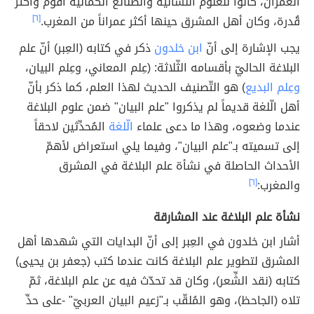
العُمران، كانوا للعلوم الّلسانيّة والصّنائع الكماليّة أقْوَم وأكثر
قُدرة، وكان أهل المشرق حينها أكثر عمراناً من المغرب.
[٦]
يجب الإشارة إلى أنّ
ابن خلدون
ذكر في كتابه (العِبر) أنّ علم
البلاغة الحاليّ بأقسامه الثّلاثة: (عِلم المعاني، وعِلم البيان،
وعِلم البديع
) هو التّصنيف الحديث لهذا العلم، كما ذكر بأنّ
أهل الّلغة قديماً لم يذكروا "علم البيان" ضمن علوم البلاغة
عندما وضعوه، وهذا ما دعى علماء
الّلغة
المُحدِّثين لاحقاً
إلى تسميته بـ"علم البيان"، وفيما يلي استعراض لأهمّ
الأحداث الحاصلة في نشأة علم البلاغة في المشرق
والمغرب:
[٦]
نشأة علم البلاغة عند المشارقة
أشار ابن خلدون في العِبر إلى أنّ البدايات التي شهدها أهل
المشرق لتطوير علم البلاغة كانت عندما كتب (جعفر بن يحيى)
كتابه (نقد الشِّعر)، وكان قد تحدّث فيه عن علم البلاغة، ثمّ
تلاه (الجاحظ)، وهو المُلقّب بـ"زعيم البيان العربيّ" -على حدِّ