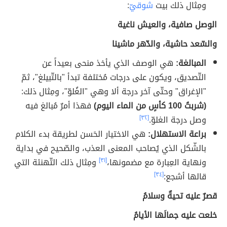
ومِثال ذلك بيت
شوقيّ
:
الوصل صافية، والعيش ناغية
والسّعد حاشية، والدّهر ماشينا
المبالغة:
هي الوصف الذي يأخذ منحى بعيداً عن
التّصديق، ويكون على درجات مُختلفة تبدأ "بالتّبيلغ"، ثمّ
"الإغراق" وحتّى آخر درجة ألا وهي "الغُلوّ"، ومِثال ذلك:
(شربتُ 100 كأسٍ من الماء اليوم)
فهذا أمرٌ مُبالغ فيه
وصل درجة الغلوّ.
[٣٢]
براعة الاستهلال:
هي الاختيار الحَسن لطريقة بدء الكلام
بالشّكل الذي يُصاحب المعنى العذب، والصّحيح في بداية
ونهاية العِبارة مع مضمونها،
[٣١]
ومِثال ذلك التّهنئة التي
قالها أشجع:
[٣٤]
قصرٌ عليه تحيةٌ وسلامُ
خلعت عليه جمالَها الأيامُ