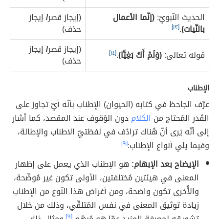
الحديث النّبويّ:
(إنّما الأعمال
(إيجاز قصر
/
إيجاز
بالنّيات)
.
[١٣]
حذف)
(إيجاز قصر
/
إيجاز
قوله تعالى:
(وَلَمْ أَكُ بَغِيًّا)
.
[١٤]
حذف)
الإطناب
عرّف الجاحظ في كتابه (الحيوان) الإطناب بأنّه أيّ تجاوز على
القَدر المُحتاج من
الكلام
دون الوُقوف عند المقصد، كما أشار
إلى أنّه يَرى أنّ هُناك ترادُف في لفظتيّ الاطناب والإطالة،
وفيما يلي أنواع الإطناب:
[٩]
الإيضاح بعد الإبهام:
هو الإطناب الذي يعمل على إظهار
المعنى في هيئتين مُختلفتين، الأولى تكون غير مُوضّحة،
والأُخرى تكون واضحة، ومن أغراض هذا النّوع من الإطناب
زيادة توثيق المعنى في نفس المُتلقّي، وذلك من خلال
تشويقه لمعرفة المزيد عمّا هو مُبهَم،
[٩]
ومِثال ذلك