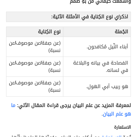
وَأسْمَعَتْ كَلِماتي مَنْ بهِ صَمَمُ
اذكر/ي نوع الكِناية في الأمثلة الآتية:
الجُملة
نوع الكِناية
(عن صِفة
/
عن موصوف
/
عن
أبناء النِّيل مُكافحون.
نسبة)
الفصاحة في بيانه والبلاغة
(عن صِفة
/
عن موصوف
/
عن
في لسانه.
نسبة)
(عن صِفة
/
عن موصوف
/
عن
هو ربيب أبي الهول.
نسبة)
لمعرفة المزيد عن علم البيان يرجى قراءة المقال الآتي:
ما
هو علم البيان
.
الاستعارة