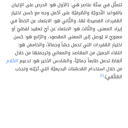
تتمثّل في سِتّة عناصر هي: (الأول هو: الحرص على الإتيان
بالقواعد النّحويّة والصّرفيّة على أكمل وجه مع حُسن اختيار
المُفردات الفصيحة لها، والثّاني هو: الابتعاد عن الخطأ في
إيراد المعنى، والثّالث هو: الابتعاد عن أيّ تعقيد لفظيّ أو
معنويّ لا يُوصل إلى المعنى المقصود، والرّابع هو: حُسن
اختيار المُفردات التي تحمل حِسّاً وجمالاً، والخامسُ هو:
انتقاء الجميل من المقاصد والمعاني وترجمتها من خلال
ألفاظ تحمل طابعاً جماليّاً، والسّادس الأخير هو: تدعيم
الكلام
من خلال استخدام المُحسّنات البديعيّة التي تُزيّنه وتجذب
المُتلّقي).
[٤]