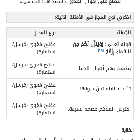
لتطّلع على أحوال العدو)
والقصدُ هُنا: الجواسيس.
اذكر/ي نوع المجاز في الأمثلة الآتية:
الجُملة
نوع المجاز
قوله تعالى:
(وَيُنَزِّلُ لَكُمْ مِنَ
عقليّ
/
لغويّ (مُرسل
/
السَّمَاءِ رِزْقًا)
.
[٢٩]
استعارة)
عقليّ
/
لغويّ (مُرسل
/
بطشت بهم أهوال الدنيا.
استعارة)
عقليّ
/
لغويّ (مُرسل
/
تكاد عطاياه يُجنّ جنونها.
استعارة)
عقليّ
/
لغويّ (مُرسل
/
افترس الملاكم خصمه بسرعة.
استعارة)
الكناية