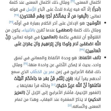
اكتمال المعنى،
[٣١]
ومِثال ذلك اكتمال المعنى عند كلمة
(أجراً)
إلّا أنّه فيه زيادة للحثّ على اتّباع
الرُّسل
في قوله
تعالى:
(اتَّبِعُوا مَن لَّا يَسْأَلُكُمْ أَجْرًا وَهُم مُّهْتَدُونَ)
.
[٣٨]
التّوشيح:
هو الإدلال على آخر الكلام بعِبارة في أولّه،
[٣١]
ومِثال ذلك كلمة
(اصطفى)
عندما تُقرن
بالأنبياء
، يكون من
المُتوقّع أن تنتهي بكلمة
(العالمين)
في قوله تعالى:
(إِنَّ
اللَّهَ اصْطَفَىٰ آدَمَ وَنُوحًا وَآلَ إِبْرَاهِيمَ وَآلَ عِمْرَانَ عَلَى
الْعَالَمِينَ)
.
[٣٩]
تآلف الألفاظ:
هو وِحدة الألفاظ والمعاني في نَسَق
واحد، بحيث لا يُمكن التّخلي عن واحدة منها،
[٣١]
ومِثال
ذلك قصّة الأعرابيّ في زمن
عمر بن الخطّاب
الذي سمع
أحدهم يقرأ آية:
(فَإِن زَلَلْتُم مِّنۢ بَعْدِ مَا جَآءَتْكُمُ ٱلْبَيِّنَٰتُ
فَٱعْلَمُوٓاْ أَنَّ ٱللَّهَ عَزِيزٌ حَكِيمٌ)
،
[٤٠]
ولكنّه قرأ نهايتها بـ
(الغفور الرّحيم)، فأشار الأعرابيّ إلى الرّجل أنّ
(العزيز
الحكيم)
لا يَذكرُ المغفرة عند العِقاب، وهذا من تمام
المعنى واتّساقه.
[٤١]