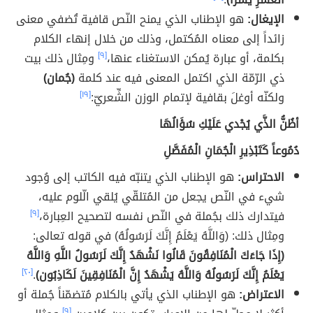
الإيغال:
هو الإطناب الذي يمنح النّص قافية تُضفي معنى
زائداً إلى معناه المُكتمل، وذلك من خلال إنهاء الكلام
بكلمة، أو عبارة يُمكن الاستغناء عنها،
[٩]
ومِثال ذلك بيت
ذي الرّمّة الذي اكتمل المعنى فيه عند كلمة
(جُمان)
ولكنّه أوغلَ بقافية لإتمام الوزن الشِّعريّ:
[١٩]
أظُنُّ الذَّي يُجْدي عَلَيْكِ سُؤَالُهَا
دُمُوعاً كَتَبْذِيرِ الْجُمَانِ الْمُفَصَّلِ
الاحتراس:
هو الإطناب الذي يتنبّه فيه الكاتب إلى وُجود
شيء في النّص يجعل من المُتلقّي يُلقي الّلوم عليه،
فيتدارك ذلك بجُملة في النّص نفسه لتصحيح العِبارة،
[٩]
ومِثال ذلك: (وَاللَّهُ يَعْلَمُ إِنَّكَ لَرَسُولُهُ) في قوله تعالى:
(إِذَا جَاءَكَ الْمُنَافِقُونَ قَالُوا نَشْهَدُ إِنَّكَ لَرَسُولُ اللَّهِ وَاللَّهُ
يَعْلَمُ إِنَّكَ لَرَسُولُهُ وَاللَّهُ يَشْهَدُ إِنَّ الْمُنَافِقِينَ لَكَاذِبُون)
.
[٢٠]
الاعتراض:
هو الإطناب الذي يأتي بالكلام مُتضمّناً جُملة أو
[٩]