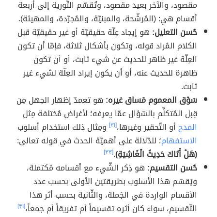
مقصود، والآخر بعيد مقصود، وتُقسّم التّورية إلى أربعة
أقسام هي: (المُرشّحة، والمبنيّة، والمُجرّدة، والمهيئة).
حُسن التعليل:
هو إيجاد عِلّة حقيقيّة أو غير حقيقيّة قبل
الكلام المُراد قوله، وتكون بأشكال ثلاثة، فإمّا أن تكون
العِلّة غير ظاهر للحديث عن شيء ثابت، أو أن تكون
ظاهرة للحديث عنه، أو أن يكون إيراد العِلّة لشيء غير
ثابت.
سَوْق المعموم مَساق غيره:
هو تعمدّ إظهار الجهل مِن
قِبل المُتكلِّم بالسّؤال عمّا يعرفه؛ لأغراض مُختلفة مِثل
المدح
أو التّحقير وغيرها،
[٣١]
ومِثال ذلك استخدام أسلوب
الاستفهام
؛ للدّلالة على أهميّة الحدث في قوله تعالى:
(هَلْ أَتَاكَ حَدِيثُ الْغَاشِيَةِ)
.
[٣٣]
حُسن التقسيم:
هو ذِكر الشّيء مع أقسامه مُكتملة،
ويُقسّم هذا الأسلوب بطريقتين الأولى بحسب عدد
الأقسام الواردة في الجُملة، والثّانية بحسب أثر هذا
التّقسيم، سواء كان أثره تقسيماً أم تفريقاً أم جمعاً،
[٣١]