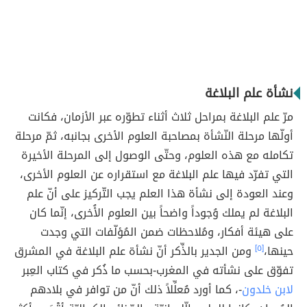
نشأة علم البلاغة
مرّ علم البلاغة بمراحل ثلاث أثناء تطوّره عبر الأزمان، فكانت
أولّها مرحلة النّشأة بمصاحبة العلوم الأخرى بجانبه، ثمّ مرحلة
تكامله مع هذه العلوم، وحتّى الوصول إلى المرحلة الأخيرة
التي تفرّد فيها علم البلاغة مع استقراره عن العلوم الأخرى،
وعند العودة إلى نشأة هذا العلم يجب التّركيز على أنّ علم
البلاغة لم يملك وُجوداً واضحاً بين العلوم الأُخرى، إنّما كان
على هيئة أفكار، ومُلاحظات ضمن المُؤلّفات التي وجدت
حينها،
[٥]
ومن الجدير بالذِّكر أنّ نشأة علم البلاغة في المشرق
تفوّق على نشأته في المغرب-بحسب ما ذُكر في كتاب العِبر
لابن خلدون
-، كما أورد مُعلِّلاً ذلك أنّ من توافر في بلادهم