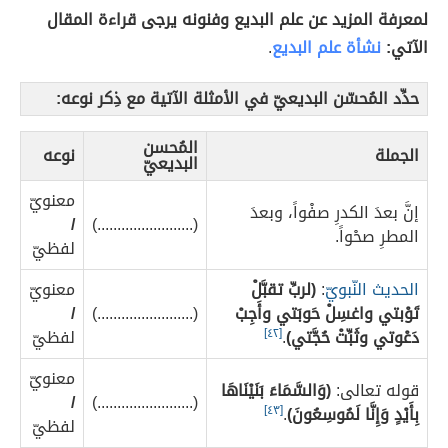
لمعرفة المزيد عن علم البديع وفنونه يرجى قراءة المقال
الآتي:
نشأة علم البديع
.
حدِّد المُحسّن البديعيّ في الأمثلة الآتية مع ذِكر نوعه:
المُحسن
الجملة
نوعه
البديعيّ
معنويّ
إنَّ بعدَ الكدرِ صفْواً، وبعدَ
/
(........................)
المطرِ صحْواً.
لفظيّ
الحديث النّبويّ
:
(لربِّ تقبَّلْ
معنويّ
تَوْبتي واغسِلْ حَوبَتي وأَجِبْ
(........................)
/
دَعْوتي وثَبِّتْ حُجَّتي)
.
[٤٢]
لفظيّ
معنويّ
قوله تعالى:
(وَالسَّمَاءَ بَنَيْنَاهَا
/
(........................)
بِأَيْدٍ وَإِنَّا لَمُوسِعُونَ)
.
[٤٣]
لفظيّ