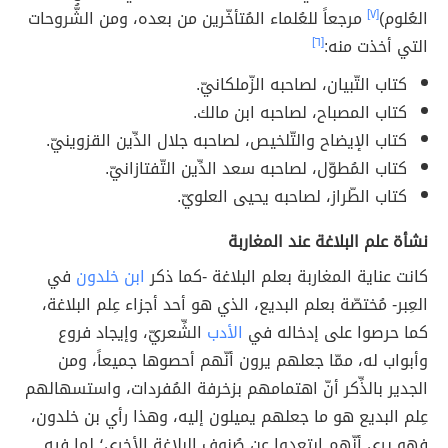
العُلوم)
[٧]
مرجعاً للعُلماء المُتأخّرين من بعده، ومن الشُّروحات
التي أخذت منه:
[٦]
كتاب التّبيان، لصاحبه الزّملكانيّ.
كتاب المصباح، لصاحبه ابن مالك.
كتاب الإيضاح والتّلخيص، لصاحبه جلال الدِّين القزوينيّ.
كتاب المُطوّل، لصاحبه سعد الدِّين التّفتازانيّ.
كتاب الطّراز، لصاحبه يحيى العلويّ.
نشأة علم البلاغة عند المغاربة
كانت عناية المغاربة بعلم البلاغة -كما ذكر
ابن خلدون
في
العِبر- مُختصّة بعلم البديع، الذي هو أحد أجزاء عِلم البلاغة،
كما حرصوا على إدخاله في
الأدب
الشِّعريّ، وإيجاد فروع
وأبواب له، ممّا جعلهم يرون أنّهم أحصوها جميعاً، ومن
الجدير بالذِّكر أنّ اهتمامهم بزخرفة المُفردات، واستسهالهم
عِلم البديع هو ما جعلهم يميلون إليه، وهذا رأي بن خلدون،
فهو يرى أنّهم ابتعدوا عن صُنوف البلاغة الأخرى؛ لما فيه