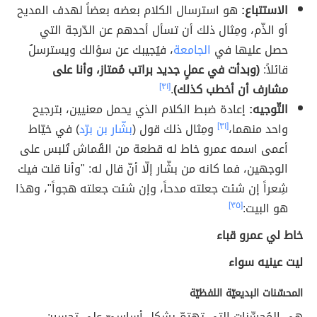
الاستتباع:
هو استرسال الكلام بعضه بعضاً لهدف المديح
أو الذّم، ومِثال ذلك أن تسأل أحدهم عن الدّرجة التي
حصل عليها في
الجامعة
، فيُجيبك عن سؤالك ويسترسلُ
قائلاً:
(وبدأت في عملٍ جديد براتب مُمتاز، وأنا على
مشارف أن أخطب كذلك)
.
[٣١]
التّوجيه:
إعادة ضبط الكلام الذي يحمل معنيين، بترجيح
واحد منهما،
[٣١]
ومِثال ذلك قول (
بشّار بن برّد
) في خيّاط
أعمى اسمه عمرو خاط له قطعة من القُماش تُلبس على
الوجهين، فما كانه من بشّار إلّا أنّ قال له: "وأنا قلت فيك
شِعراً إن شئت جعلته مدحاً، وإن شئت جعلته هجواً"، وهذا
هو البيت:
[٣٥]
خاط لي عمرو قباء
ليت عينيه سواء
المحسّنات البديعيّة اللفظيّة
هي المُحسِّنات التي تهتمّ بشكل أساسيّ على تحسين