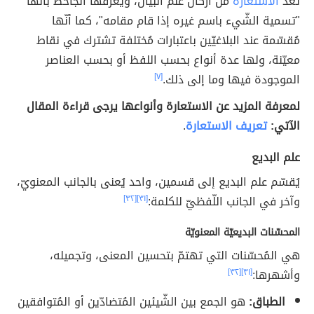
تُعدّ
الاستعارة
من أركان علم البيان، ويُعرِّفها الجاحظ بأنّها
"تسمية الشّيء باسم غيره إذا قام مقامه"، كما أنّها
مُقسّمة عند البلاغيّين باعتبارات مُختلفة تشترك في نقاط
معيّنة، ولها عدة أنواع بحسب اللفظ أو بحسب العناصر
الموجودة فيها وما إلى ذلك.
[٧]
لمعرفة المزيد عن الاستعارة وأنواعها يرجى قراءة المقال
الآتي:
تعريف الاستعارة
.
علم البديع
يُقسّم علم البديع إلى قسمين، واحد يُعنى بالجانب المعنويّ،
وآخر في الجانب اللّفظيّ للكلمة:
[٣١]
[٣٢]
المحسّنات البديعيّة المعنويّة
هي المُحسّنات التي تهتمّ بتحسين المعنى، وتجميله،
وأشهرها:
[٣١]
[٣٢]
الطباق:
هو الجمع بين الشّيئين المُتضادّين أو المُتوافقين