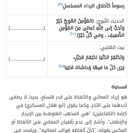
رسوماً كأخلاق الرداء المسلسلِ
[١٩]
الحديث النّبويّ:
(المُؤْمِنُ القَوِيُّ خَيْرٌ
وَأحَبُّ إلى اللَّهِ تَعالى مِنَ المُؤْمِنِ
(............................)
الضَّعِيفِ ، وفي كُلٍّ خَيْرٌ)
.
[٢٤]
بيت المُتنبي:
وَتَحْتَقِرُ الدّنْيَا احْتِقارَ مُجَرِّبٍ
(............................)
يَرَى كلّ ما فيهَا وَحاشاكَ فَانِيَا
[٢٥]
المساواة
هو إيراد المعاني والألفاظ على قدر مُتساوٍ، بحيث لا يطغى
أحدهما على الآخر، وكما يقول (أبو هلال العسكريّ) في
كتابه (الصّناعتين): "هي المذهب المُتوسّط بين الإيجاز
والإطناب"، وأشار إلى عدم طُغيان المعاني على الألفاظ أو
العكس بقوله: "كأنّ ألفاظه قوالب لمعانيه"، ويقصد في