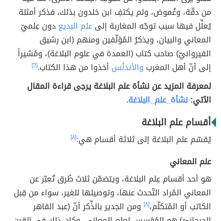
من دقّة، وغُموض، ولم يكتفِ ابن خلدون بذلك، فذكر أمثلة
يُعلِّل فيها سبب توجّه المغاربة إلى
علم البديع
دون عِلميّ
المعاني والبيان، ويذكرُ المُؤلّفين ومنهم (ابن رشيق
القيروانيّ) صاحب كتاب (العمدة في علوم البلاغة)، ومُشيراً
إلى أنّ أهل المغرب
والأندلُس
أخذوا من هذا الكتاب.
[٦]
لمعرفة المزيد عن نشأة علم البلاغة يرجى قراءة المقال
الآتي:
نشأة_علم_البلاغة
.
أقسام علم البلاغة
يُقسّم علم البلاغة إلى ثلاثة أقسام هي:
[٨]
علم المعاني
هو أحد أقسام عِلم البلاغة، ويتضمّن ثلاث طُرق تُعبّر عن
المعاني المُراد التّحدث عنها، وتوصيلها للغير، سواء من قِبل
الكاتب أو المُتكلّم،
[٨]
ومن الجدير بالذِّكر أنّ (عبد القاهر
الجرجانيّ) هو المُؤسس لعِلم المعاني، وكان ذلك في القرن