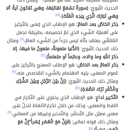
الحديث النّبويّ:
(سورةٌ تشفعُ لقائلِها، وهي ثلاثونَ آيةً ألا
وهي تَبَارَكَ الَّذِي بِيَدِهِ الْمُلْكُ)
،
[١٥]
ذِكر الخاصّ بعد العامّ:
هو الإطناب الذي يُعنى بالتّركيز
على أهميّة الشّيء الذي تمّ تخصيصه، بطريقة تجعل
المُتلقّي يعتقد بأنّه ليس جزءاً من الشّيء العامّ،
[٩]
ومِثال
ذلك الحديث النّبويّ:
(الدُّنيا ملعونةٌ، ملعونٌ ما فيها، إلا
ذكرَ اللهِ وما والاه، وعالِماً أو متعلماً)
.
[١٦]
ذِكر العامّ بعد الخاصّ:
هو الإطناب المعنيّ بالتّركيز على
عُموم المعنى، يليه الاهتمام بالشّيء المُخصص منه،
[٩]
ومِثال ذلك الحديث النّبويّ:
(إنَّ بيْنَ الرَّجُلِ وبيْنَ الشِّرْكِ
والْكُفْرِ تَرْكَ الصَّلاةِ)
.
[١٧]
التّكرير لداعٍ:
هو الإطناب الذي يحتوي على التّكرار في
اللفظ والمعنى، وذلك من خلال تكرارالألفاظ لتدلّ على
معنى معيّن مثل التّحسُّر، والتّحذير وغيرها من المعاني،
[٩]
ومِثال ذلك قوله تعالى:
(فَإِنَّ مَعَ الْعُسْرِ يُسْراً*إِنَّ مَعَ
الْعُسْرِ يُسْراً)
.
[١٨]