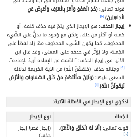
التي جمعت مكارم الأخلاق مُختصرةً في آية واحدة في
قوله تعالى:
(خُذِ الْعَفْوَ وَأْمُرْ بِالْعُرْفِ وَأَعْرِضْ عَنِ
الْجَاهِلِينَ)
.
[١٠]
إيجاز الحذف:
هو الإيجاز الذي يتمّ فيه حذف كلمة، أو
جُملة أو أكثر من ذلك، ولكن مع وُجود ما يدلُّ على الشّيء
المحذوف، كما يكون الشّيء المحذوف ممّا زاد لفظاً على
الجُملة، ولا يُؤثّر في حذفه على المعنى، وقد قال ابن
الأثير في إيجاز الحذف: "الصّمت عن الإفادة أزيدُ للإفادة"،
[٩]
ومِثاله حذف: (خلقهُنّ الله) من الآية الكريمة لدلالة
المعنى عليها:
(وَلَئِنْ سَأَلْتَهُمْ مَنْ خَلَقَ السَّمَاوَاتِ وَالْأَرْضَ
لَيَقُولُنَّ اللهُ)
.
[١١]
اذكر/ي نوع الإيجاز في الأمثلة الآتية:
الجُملة
نوع الإيجاز
قوله تعالى:
(أَلَا لَهُ الْخَلْقُ وَالْأَمْرُ)
.
(إيجاز قصر
/
إيجاز
[١٢]
حذف)