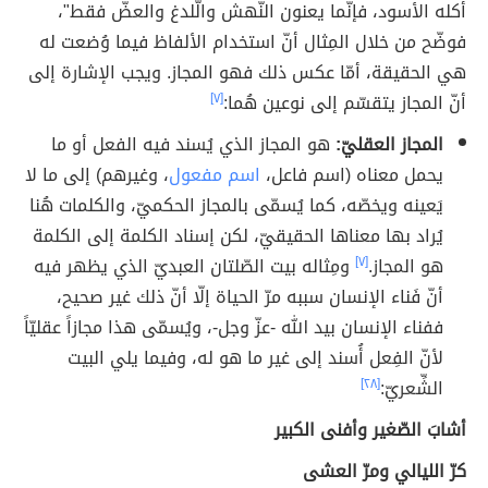
أكله الأسود، فإنّما يعنون النّهش والّلدغ والعضّ فقط"،
فوضّح من خلال المِثال أنّ استخدام الألفاظ فيما وُضعت له
هي الحقيقة، أمّا عكس ذلك فهو المجاز. ويجب الإشارة إلى
أنّ المجاز يتقسّم إلى نوعين هُما:
[٧]
المجاز العقليّ:
هو المجاز الذي يُسند فيه الفعل أو ما
يحمل معناه (اسم فاعل،
اسم مفعول
، وغيرهم) إلى ما لا
يَعينه ويخصّه، كما يُسمّى بالمجاز الحكميّ، والكلمات هُنا
يُراد بها معناها الحقيقيّ، لكن إسناد الكلمة إلى الكلمة
هو المجاز.
[٧]
ومِثاله بيت الصّلتان العبديّ الذي يظهر فيه
أنّ فَناء الإنسان سببه مرّ الحياة إلّا أنّ ذلك غير صحيح،
ففناء الإنسان بيد الله -عزّ وجل-، ويُسمّى هذا مجازاً عقليّاً
لأنّ الفِعل أُسند إلى غير ما هو له، وفيما يلي البيت
الشِّعريّ:
[٢٨]
أشابَ الصّغير وأفنى الكبير
كرّ الليالي ومرّ العشى