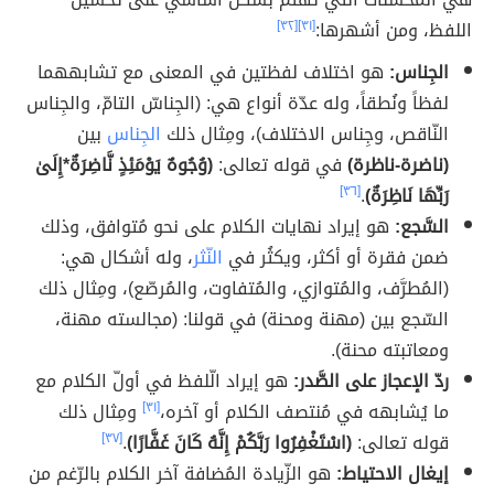
اللفظ، ومن أشهرها:
[٣١]
[٣٢]
الجِناس:
هو اختلاف لفظتين في المعنى مع تشابههما
لفظاً ونُطقاً، وله عدّة أنواع هي: (الجِناسّ التامّ، والجِناس
النّاقص، وجِناس الاختلاف)، ومِثال ذلك
الجِناس
بين
(ناضرة-ناظرة)
في قوله تعالى:
(وُجُوهٌ يَوْمَئِذٍ نَّاضِرَةٌ*إِلَىٰ
رَبِّهَا نَاظِرَةٌ)
.
[٣٦]
السَّجع:
هو إيراد نهايات الكلام على نحو مُتوافق، وذلك
ضمن فقرة أو أكثر، ويكثُر في
النّثر
، وله أشكال هي:
(المُطرَّف، والمُتوازي، والمُتفاوت، والمُرصّع)، ومِثال ذلك
السّجع بين (مهنة ومحنة) في قولنا: (مجالسته مهنة،
ومعاتبته محنة).
ردّ الإعجاز على الصَّدر:
هو إيراد الّلفظ في أولّ الكلام مع
ما يُشابهه في مُنتصف الكلام أو آخره،
[٣١]
ومِثال ذلك
قوله تعالى:
(اسْتَغْفِرُوا رَبَّكُمْ إِنَّهُ كَانَ غَفَّارًا)
.
[٣٧]
إيغال الاحتياط:
هو الزّيادة المُضافة آخر الكلام بالرّغم من