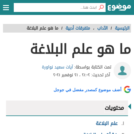
الرئيسية
/
الآداب
،
متفرقات أدبية
/
ما هو علم البلاغة
ما هو علم البلاغة
آيات سعيد نواورة
تمت الكتابة بواسطة:
آخر تحديث:
٢١:٠٢ ، ٢١ نوفمبر ٢٠٢١
أضف موضوع كمصدر مفضل في جوجل
محتويات
١
علم البلاغة