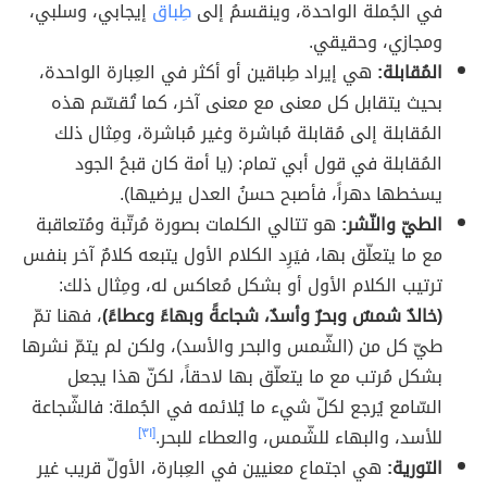
في الجُملة الواحدة، وينقسمُ إلى
طِباق
إيجابي، وسلبي،
ومجازي، وحقيقي.
المُقابلة:
هي إيراد طِباقين أو أكثر في العِبارة الواحدة،
بحيث يتقابل كل معنى مع معنى آخر، كما تُقسّم هذه
المُقابلة إلى مُقابلة مُباشرة وغير مُباشرة، ومِثال ذلك
المُقابلة في قول أبي تمام: (يا أمة كان قبحُ الجود
يسخطها دهراً، فأصبح حسنُ العدل يرضيها).
الطيّ والنّشر:
هو تتالي الكلمات بصورة مُرتّبة ومُتعاقبة
مع ما يتعلّق بها، فيَرِد الكلام الأول يتبعه كلامٌ آخر بنفس
ترتيب الكلام الأول أو بشكل مُعاكس له، ومِثال ذلك:
(خالدٌ شمسٌ وبحرٌ وأسدٌ، شجاعةً وبهاءً وعطاءً)
، فهنا تمّ
طيّ كل من (الشّمس والبحر والأسد)، ولكن لم يتمّ نشرها
بشكل مُرتب مع ما يتعلّق بها لاحقاً، لكنّ هذا يجعل
السّامع يُرجع لكلّ شيء ما يُلائمه في الجُملة: فالشّجاعة
للأسد، والبهاء للشّمس، والعطاء للبحر.
[٣١]
التورية:
هي اجتماع معنيين في العِبارة، الأولّ قريب غير