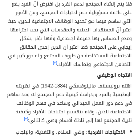
فلا يتم إنشاء المجتمع لدعم الفرد بل افترض أنّ الفرد يقع
على عاتقه مسؤولية دعم احتياجات المجتمع، ومن الأمور
التي ساهم فيها هو تحديد الوظائف الاجتماعية للدين، حيث
اعتبر أنّ المعتقدات الدينية والمقدسات التي يجب احترامها
وعدم المساس بها حقيقة اجتماعية وأنها تؤثر بشكل
إيجابي على المجتمع كما اعتبر أن الدين إحدى الحقائق
الاجتماعية المستخلصة من ظروف المجتمع وله دور كبير في
التضامن الاجتماعي وتماسك الأفراد.
[٣]
الاتجاه الوظيفي
اهتم برونيسلاف مالينوفسكي (1884-1942) في نظريته
الوظيفية بالفرد وبدراسة كيفية دعم المجتمع له وقد ساهم
في دعم دور العمل الميداني وساعد في فهم الوظائف
الاجتماعية للدين، وقام بتقسيم احتياجات الأفراد وكيفية
تلبية المجتمع لها إلى ثلاثة أقسام وهي كالتالي:
[٣]
الاحتياجات الفردية:
وهي السلام، والتغذية، والإنجاب