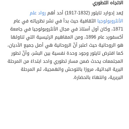
الاتجاه التطوري
يُعد إدوارد تايلور (1832-1917) أحد أهم
رواد علم
الأنثروبولوجيا
الثقافية حيث بدأ في نشر نظرياته في عام
1871، وكان أول أستاذ في مجال الأنثروبولوجيا في جامعة
أكسفورد عام 1896، ومن المفاهيم الرئيسية التي تناولها
هو الروحانية حيث اعتبر أنّ الروحانية هي أصل جميع الأديان،
كما افترض تايلور وجود وحدة نفسية بين البشر، وأنّ تطور
المجتمعات يحدث ضمن مسار تطوري واحد ابتداءً من المرحلة
البرية البدائية، مرورًا بالتوحش والهمجية، ثم المرحلة
البربرية، وانتهاءً بالحضارة.