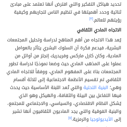
تحديد هياكل التفكير والتي افترض أنها تعتمد على مبادئ
ثنائية وحدد أهميتها في تنظيم الناس لتجاربهم وكيفية
رؤيتهم للعالم.
[٣]
الاتجاه المادي الثقافي
يُعد هذا الاتجاه من أهم المناهج لدراسة وتحليل المجتمعات
البشرية، فيدعم فكرة أن السلوك البشري يتأثر بالعوامل
المادية، وكان كارل ماركس وفريدريك إنجلز من أوائل من
عملوا على المذهب المادي حيث وضعا نموذجًا لدراسة تطور
المجتمعات بناءً على المفهوم المادي، ووفقاً للاتجاه المادي
الثقافي تم تقسيم الأنظمة الاجتماعية إلى ثلاثة أقسام
وهي؛
البنية التحتية
والتي تُعد اللبنة الأساسية حيث يحدث
فيها التفاعل بين البيئة والثقافة، والهيكل وهو الذي
يُشكل النظام الاقتصادي، والسياسي، والاجتماعي للمجتمع،
والبنية الفوقية والتي يجد الماديون الثقافيون أنها تشير
إلى
الأيديولوجيا
والرمزية.
[٧]