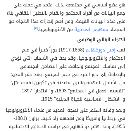
هو عضو أساسي في مجتمعه لذلك اعتمد في عمله على
جمع البيانات من أفراد المجتمع والقيام بالتحليل الثقافي بناءً
على هذه البيانات القيمة، ومن أهم إنجازات هذا الاتجاه هو
استبعاد
مفهوم العنصرية
من الأنثروبولوجيا.
[٥]
الاتجاه البنائي الوظيفي
لعب
إميل دوركهايم
(1858-1917) دوراً كبيراً في علم
الاجتماع والأنثروبولوجيا، وقد بحث في الأسباب التي تؤدي
إلى تماسك المجتمع وتحافظ على التضامن الاجتماعي
بالإضافة إلى دور الفرد في دعم المجتمع، وقد نشر العديد
من الأعمال المهمة والتي ساعدته في تكوين نفسه مثل؛
"تقسيم العمل في المجتمع" 1893، و"الانتحار" 1897،
و"الأشكال الأساسية للحياة الدينية" 1915.
وبعد وفاته استمر على نهجه العديد من علماء الأنثروبولوجيا
في بريطانيا وأمريكا ومن أهمهم راد كليف براون (1881-
1955)، وقد اهتم دوركهايم في دراسة الحقائق الاجتماعية