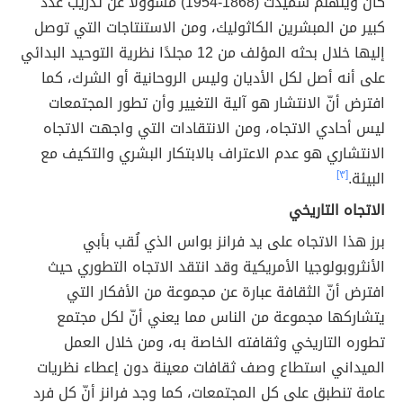
كان ويلهلم شميدت (1868-1954) مسؤولاً عن تدريب عدد
كبير من المبشرين الكاثوليك، ومن الاستنتاجات التي توصل
إليها خلال بحثه المؤلف من 12 مجلدًا نظرية التوحيد البدائي
على أنه أصل لكل الأديان وليس الروحانية أو الشرك، كما
افترض أنّ الانتشار هو آلية التغيير وأن تطور المجتمعات
ليس أحادي الاتجاه، ومن الانتقادات التي واجهت الاتجاه
الانتشاري هو عدم الاعتراف بالابتكار البشري والتكيف مع
البيئة.
[٣]
الاتجاه التاريخي
برز هذا الاتجاه على يد فرانز بواس الذي لُقب بأبي
الأنثروبولوجيا الأمريكية وقد انتقد الاتجاه التطوري حيث
افترض أنّ الثقافة عبارة عن مجموعة من الأفكار التي
يتشاركها مجموعة من الناس مما يعني أنّ لكل مجتمع
تطوره التاريخي وثقافته الخاصة به، ومن خلال العمل
الميداني استطاع وصف ثقافات معينة دون إعطاء نظريات
عامة تنطبق على كل المجتمعات، كما وجد فرانز أنّ كل فرد