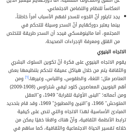
عن القلق والمخاوف النفسية، أما دوركهايم فيعتبر الدين
انعكاساً للنظام والتضامن الاجتماعي.
يجد تايلور أنّ اللجوء للسحر لفهم الأسباب أمراً خاطئاً،
بينما يعتبر دوركهايم أنّ السحر وسيلة للتحكم في
المجتمع، أما مالينوفسكي فيجد أن السحر طريقة للتخلص
من القلق ومعرفة الإجراءات الصحيحة.
الاتجاه البنيوي
يقوم الاتجاه البنيوي على فكرة أنّ تكوين السلوك البشري
والثقافة يتم من خلال هياكل عميقة تتحكم بتنظيمها بعض
العناصر مثل؛ اللغة، والطقوس، واللباس، وغيرها،
[٦]
ومن
أهم البنويين المعاصرين كلود ليفي شتراوس (1908-2009)
ومن أعماله؛ "البنى الأولية للقرابة" 1949، و"العقل
المتوحش" 1966، و"النيئ والمطبوخ" 1969، وقد قام بتحديد
المبادئ الأساسية لهذا الاتجاه والتي تنص على كيفية
ترابط الأنظمة الثقافية، وأنّ هناك واقعًا خفيًا يمكن من
خلاله تفسير الحياة الاجتماعية والثقافية، كما ساهم في