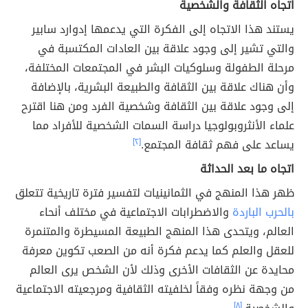
اتجاه الثقافة والشخصية
يستند هذا الاتجاه إلى الفكرة التي يدعمها إدوارد سابير
والتي تشير إلى وجود علاقة بين العادات المكتسبة في
مرحلة الطفولة وسلوكيات البشر في المجتمعات المختلفة،
وأن هناك علاقة بين الثقافة والطبيعة البشرية، بالإضافة
إلى وجود علاقة بين الثقافة وشخصية الفرد ومن هنا اقترح
علماء الأنثروبولوجيا دراسة السمات الشخصية للأفراد مما
يساعد على فهم ثقافة المجتمع.
[٢]
اتجاه ما بعد الحداثة
ظهر هذا المنهج في الثمانينيات لتفسير فترة تاريخية تتعلق
بالحرب الباردة
والاضطرابات الاجتماعية في مختلف أنحاء
العالم، ويتحدى هذا المنهج الطبيعة المسيطرة والمتنمرة
للعقل والعلم كما يدعم فكرة أنه من الصعب تكوين معرفة
محايدة عن الثقافات الأخرى وذلك لأن الشخص يرى العالم
من وجهة نظره وفقاً لخلفيته الثقافية ومرجعيته الاجتماعية
[٨]