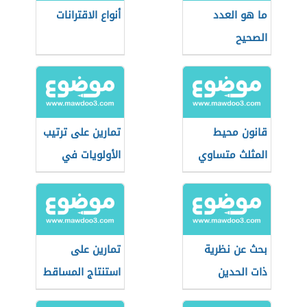
ما هو العدد
أنواع الاقترانات
الصحيح
قانون محيط
تمارين على ترتيب
المثلث متساوي
الأولويات في
الساقين
المعادلات
الحسابية
بحث عن نظرية
تمارين على
ذات الحدين
استنتاج المساقط
في الرسم