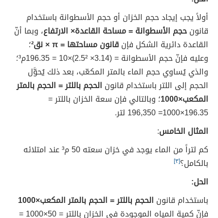
أولاً يجب إيجاد حجم الخزان أو حجم الأسطوانة باستخدام
قانون
حجم الأسطوانة = مساحة القاعدة× الارتفاع
، وبما أنّ
القاعدة دائرية الشكل فإن
قانون مساحتها = π × نق²
؛
وعليه فإنّ حجم الأسطوانة = (3.14× 2.5²)×10 = 196.35م³؛
والذي يُساوي حجم الماء بالمتر المكعّب، بعد ذلك يُحوَّل
الحجم إلى اللتر باستخدام قانون
الحجم باللتر = الحجم بالمتر
المكعب×1000
؛
وبالتالي فإن سعة الخزان باللتر =
196.35×1000= 196,350 لتر.
المثال الخامس
:
كم لتراً من الماء يوجد في خزان سعته 50 م³ عند امتلائه
بالكامل؟
[٣]
الحل:
باستخدام قانون
الحجم باللتر = الحجم بالمتر المكعب×1000
فإنّ
كمية المياه الموجودة في الخزان باللتر = 50×1000 =