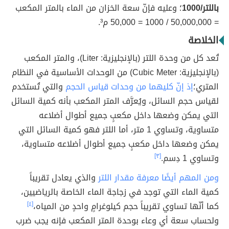
باللتر/1000
؛
وعليه فإنّ سعة الخزان من الماء بالمتر المكعب
= 50,000,000 / 1000 = 50,000 م³.
الخلاصة
تُعد كل من وحدة اللتر (بالإنجليزية: Liter)، والمتر المكعب
(بالإنجليزية: Cubic Meter) من الوحدات الأساسية في النظام
المتري؛
إذ إنّ كليهما من وحدات قياس الحجم
والتي تُستخدم
لقياس حجم السائل، ويُعرَّف المتر المكعب بأنه كمية السائل
التي يمكن وضعها داخل مكعبٍ جميع أطوال أضلاعه
متساوية، وتساوي 1 متر، أما اللتر فهو كمية السائل التي
يمكن وضعها داخل مكعبٍ جميع أطوال أضلاعه متساوية،
وتساوي 1 دِسم.
[٣]
ومن المهم أيضًا معرفة مقدار اللتر
والذي يعادل تقريباً
كمية الماء التي توجد في زجاجة الماء الخاصة بالرياضيين،
كما أنّها تساوي تقريباً حجم كيلوغرامٍ واحدٍ من المياه،
[٤]
ولحساب سعة أي وعاء بوحدة المتر المكعب فإنه يجب ضرب