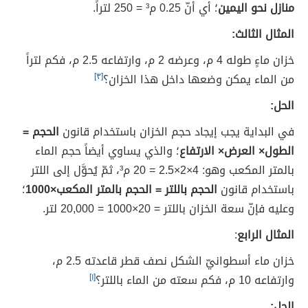
منازل نحو اليمين
؛ أي أنّ 0.25 م³ = 250 لتراً.
المثال الثالث:
خزان ماءٍ طوله 4 م، وعرضه 2 م، وارتفاعه 2.5 م، فكم لتراً
من الماء يمكن وضعها داخل هذا الخزان؟
[٣]
الحل:
في البداية يجب إيجاد حجم الخزان باستخدام قانون
الحجم =
الطول× العرض× الارتفاع
؛ والذي يساوي أيضاً حجم الماء
بالمتر المكعب وهو: 4×2×2.5 = 20 م³، ثمّ يُحوَّل إلى اللتر
باستخدام قانون
الحجم باللتر = الحجم بالمتر المكعب×1000
؛
وعليه فإنّ سعة الخزان باللتر = 20×1000 = 20,000 لتر.
المثال الرابع
:
خزان ماء أسطوانيّ الشكل نصف قطر قاعدته 2.5 م،
وارتفاعه 10 م، فكم سعته من الماء باللتر؟
[١]
الحل: