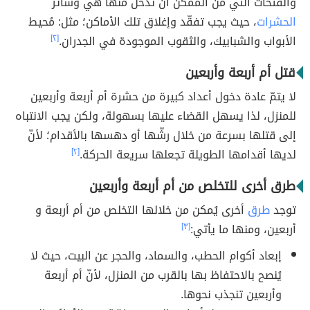
والفتحات التي من الممكن أن تدخل منها هي وسائر
الحشرات
، حيث يجب تفقّد وإغلاق تلك الأماكن؛ مثل: مُحيط
الأبواب والشبابيك، والثقوب الموجودة في الجدران.
[٢]
قتل أم أربعة وأربعين
لا يتمّ عادة دخول أعداد كبيرة من حشرة أم أربعة وأربعين
للمنزل، لذا يسهل القضاء عليها بسهولة، ولكن يجب الانتباه
إلى قتلها بسرعة من خلال رشّها أو دهسها بالأقدام؛ لأنّ
لديها أقدامها الطويلة تجعلها سريعة الحركة.
[٢]
طرق أخرى للتخلص من أم أربعة وأربعين
توجد
طرق
أخرى يُمكن من خلالها التخلص من أم أربعة و
أربعين، ومنها ما يأتي:
[٣]
إبعاد أكوام الحطب، والسماد، والحجر عن البيت، حيث لا
يُنصح بالاحتفاظ بها بالقرب من المنزل، لأنّ أم أربعة
وأربعين تنجذب نحوها.