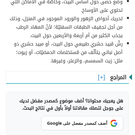
وضع حصى حول أساس البيت، وخاصّة في الأماكن التي
تحتوي على الأوساخ.
تحريك أحواض الزهور والورود الموجود في المنزل، وذلك
من أجل تجفيف الطبقات السفليّة؛ لأنّ المهاد الرطب
يجذب الكثير من أم أربعة والأربعين حول البيت.
رشّ مُبيد حشري طبيعي حول البيت، أو مبيد حشري ذو
أصل نباتي يتألّف من مُستخلصات الحمضيّات، أو زيوت؛
مثل: زيت السمسم، والزعتر، وغيرها.
المراجع
هل يعجبك محتوانا؟ أضف موضوع كمصدر مفضل لديك
على جوجل لتصلك مقالاتنا أولاً بأول في نتائج البحث.
أضف كمصدر مفضل على Google