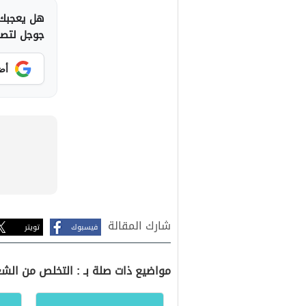
هل يعجبك 
جوجل لتصلك
أض
شارك المقالة
فيسبوك
تويتر
مواضيع ذات صلة بـ : التخلص من الش