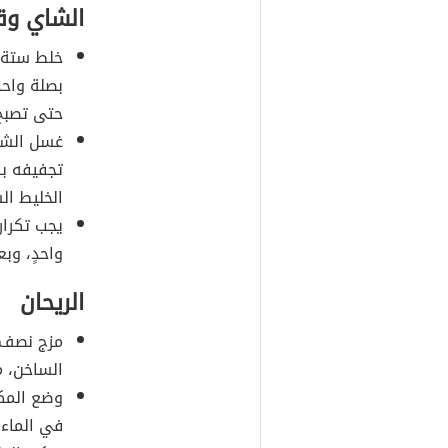
الشاي وق
خلط ستة أ
بصلة واحد
حتى تصبح 
غسل الشعر
تجفيفه با
الخليط ال
يجب تكرار
واحدٍ، وب
الريحان
مزج نصف ك
الساخن، م
وضع المكو
في الماء 