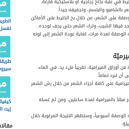
ط في علبة بخاخ زجاجية أو بلاستيكية فارغة.
 بالشامبو والبلسم، وتجفيفه جيداً.
صفة على الشعر، من خلال بخ الخليط على الأماكن
الطري
جد فيها الشيب، وترك الشعر حتى يجف لوحده.
لغسل 
 الوصفة لعدة مرات، لغاية عودة الشعر إلى لونه
رميّة
طريقة
من أوراق الميرامية، تقريباً ملء يد، في الماء،
سيروم 
 أن تبرد تماماً.
للشعر
يرامية على كافة أجزاء الشعر من خلال رش الشعر
 مبللاً بالميرامية لمدة ساعتين، ومن ثم غسله
كيفية
زيت ال
 الوصفة أسبوعياً، وستظهر النتيجة المرغوبة خلال
للشعر
لةٍ.
مقالا