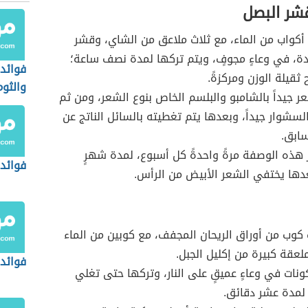
شر البصل
كواب من الماء، مع ثلاث ملاعق من الشاي، وقشر
ة، في وعاءٍ مجوفٍ، ويتم تركها لمدة نصف ساعة؛
فوائد 
ثقيلة الوزن ومركزةً.
والثوم
 جيداً بالشامبو والبلسم الخاص بنوع الشعر، ومن ثم
لسشوار جيداً، وبعدها يتم تغطيته بالسائل الناتج عن
سابق.
 هذه الوصفة مرةً واحدةً كل أسبوع، لمدة شهرٍ
فوائد 
عدها يختفي الشعر الأبيض من الرأس.
وب من أوراق الريحان المجفف، مع كوبين من الماء
لعقة كبيرة من إكليل الجبل.
فوائد 
نات في وعاءٍ عميقٍ على النار، وتركها حتى تغلي
لمدة عشر دقائق.