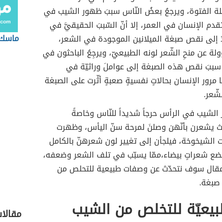
ة الفتوة، ويرجعُ بعضُ النّاس سببَ ظهور الشيب في
دم الإنسان في العمر، إلا أنّ السّببَ الحقيقيَّ في
ماسك 
 إلى نقص صبغة الميلانين الموجودة في الشعر،
 عن منحِ الشّعر لونه الطبيعيّ، ويرجِعُ الباحثون في
سببَ نقص هذه الصبغة إلى عواملَ وراثيّة في
ا مرور الإنسان بحالاتٍ نفسيةٍ صعبةٍ أثّرت على الصبغة
شّعر.
الشيب في الرأس حرجاً شديداً للنّاس وخاصةً
ث يشعرن بأنّهن وصلنَ لمرحة سنّ اليأس، وظهرت
 الشيخوخة، فيلجأن إلى تغيير لون شعرهنّ بالكامل
ضع شعراتٍ بيضاء،ممّا يسبّب في تلف الشعر وضعفه،
قال سوف نتحدّث عن وصفات طبيعية للتحلص من
صبغة.
يعيّة للتخلص من الشيب
مقالات