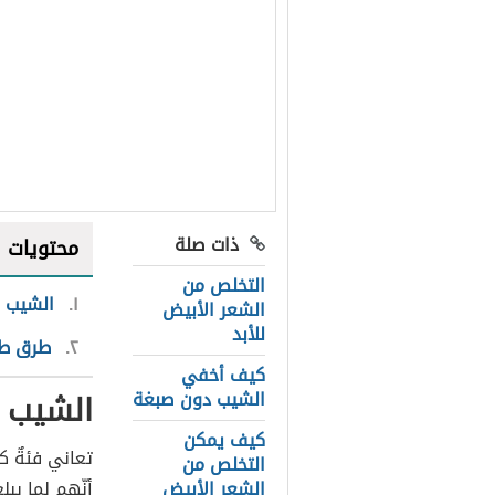
ذات صلة
محتويات
التخلص من
١
الشيب
الشعر الأبيض
للأبد
٢
طرق طب
كيف أخفي
الشيب
الشيب دون صبغة
كيف يمكن
تعاني فئةٌ ك
التخلص من
الشعر الأبيض
أنّهم لما يب