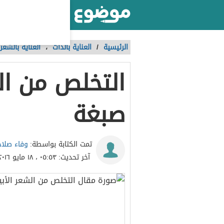
أكبر موقع عربي بالعالم
الرئيسية
/
العناية بالذات
،
العناية بالشعر
التخلص من ال
صبغة
وفاء صلاح
تمت الكتابة بواسطة:
آخر تحديث:
٠٥:٥٣ ، ١٨ مايو ٢٠١٦