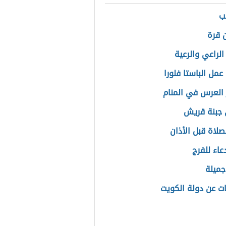
ب
ن قرة
لراعي والرعية
عمل الباستا فلورا
العرس في المنام
جبنة قريش
صلاة قبل الأذان
http://www
عاء للفرج
جميلة
ت عن دولة الكويت