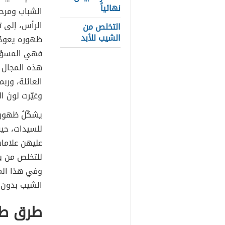
نهائياً
الشباب ومرحل
الرأس، إلى تق
التخلص من
الشيب للأبد
ظهوره يعودُ
فهي المسؤولة
هذه المجال 
العائلة، وربم
وغيّرت لونَ ال
يشكّلُ ظهور 
للسيدات، حي
عليهن علامات
للتخلص من ب
وفي هذا الم
الشيب بدون 
طرق طب