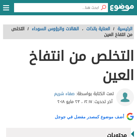
الرئيسية
/
العناية بالذات
،
الهالات والرؤوس السوداء
/
التخلص
من انتفاخ العين
التخلص من انتفاخ
العين
صفاء شريم
تمت الكتابة بواسطة:
آخر تحديث:
١٢:١٧ ، ٢٣ مايو ٢٠١٨
أضف موضوع كمصدر مفضل في جوجل
محتويات