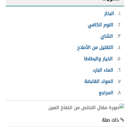
١
البخار
٢
النوم الكافي
٣
الشاي
٤
التقليل من الأملاح
٥
الخيار والبطاطا
٦
الماء البارد
٧
المواد القابضة
٨
المراجع
ذات صلة