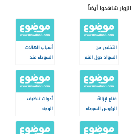
الزوار شاهدوا أيضاً
التخلص من
أسباب الهالات
السواد حول الفم
السوداء عند
الأطفال
قناع لإزالة
أدوات تنظيف
الرؤوس السوداء
الوجه