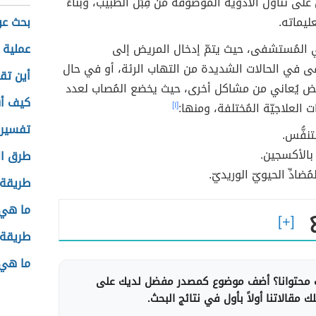
على تناول الأدوية الموصوفة من قِبَل الطبيب، وبناءً
ليماته.
بحث عن
 المُستشفى، حيث يتمّ إدخال المريض إلى
عملية
 في الحالات الشديدة من التهاب الرئة، أو في حال
أين تق
ض يُعاني من مشاكل أخرى، حيث يخضع المُصاب لعدد
كيف أ
ت العلاجيّة المُختلفة، ومنها:
[١]
تفسير 
تنفُّس.
 بالأكسجين.
طرق ا
ُضادِّ الحيويّ الوريديّ.
طريقة 
ما هي 
طريقة 
ما هي 
محتوانا؟ أضف موضوع كمصدر مفضل لديك على
 مقالاتنا أولاً بأول في نتائج البحث.