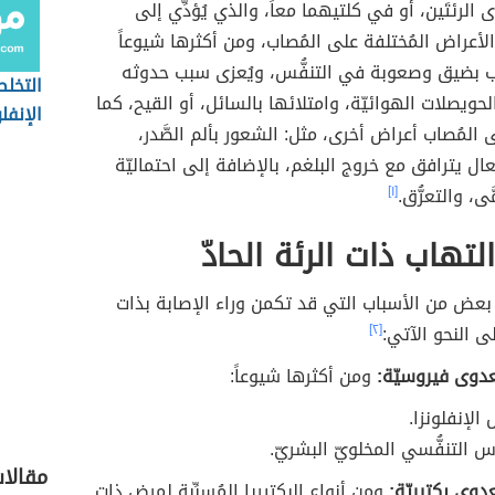
دى الرئتَين، أو في كلتيهما معاً، والذي يُؤدِّي إلى
عراض المُختلفة على المُصاب، ومن أكثرها شيوعاً
ب بضيق وصعوبة في التنفُّس، ويُعزى سبب حدوثه
التخل
حويصلات الهوائيّة، وامتلائها بالسائل، أو القيح، كما
الإنفلو
المُصاب أعراض أخرى، مثل: الشعور بألم الصَّدر،
عال يترافق مع خروج البلغم، بالإضافة إلى احتماليّة
ّى، والتعرُّق.
[١]
لتهاب ذات الرئة الحادّ
بعض من الأسباب التي قد تكمن وراء الإصابة بذات
لى النحو الآتي:
[٢]
عدوى فيروسيّة:
ومن أكثرها شيوعاً:
الإنفلونزا.
س التنفُّسي المخلويّ البشريّ.
مقالا
دوى بكتيريّة:
ومن أنواع البكتيريا المُسبِّبة لمرض ذات