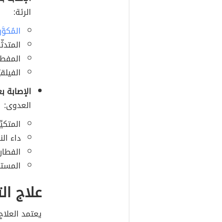
الرئة:
المُكوَّ
المتدثّر
المفطور
الفيلق
الإصابة ب
العدوى:
المتكيِ
داء ال
الفطار 
المستخ
علاج الت
يعتمد العلاج