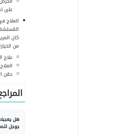
الحرص 
على تع
العلاج في
المُستشفى
كان المري
من الخيارا
علاج ال
العلاج
حقن الم
المراجع
هل يعجبك 
جوجل لتصلك