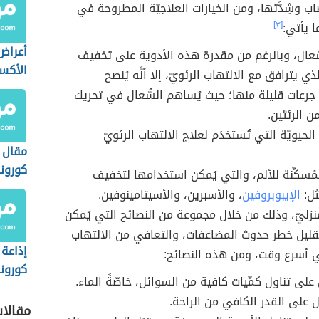
صاب وشِدَّتها، ومن الخيارات العلاجيّة المطروحة في
ا يأتي:
[٣]
أعراض
ُّعال، وبالرغم من مقدرة هذه الأدوية على تخفيف
الأکس
لذي يترافق مع الالتهاب الرئويّ، إلا أنَّه يُنصح
جرعات قليلة منها؛ حيث يُساهم السُّعال في تحريك
 الرئتَين.
ت الحيويّة التي تُستخدَم لعلاج الالتهاب الرئويّ
مقال 
كورونا
لمُسكِّنة للألم، والتي يُمكن استخدامها لتخفيف
مثل:
الإيبوبروفين
، والأسبرين، والأسيتامينوفين.
منزليّ، وذلك من خلال مجموعة من النصائح التي يُمكن
 لتقليل خطر حدوث المضاعفات، والتعافي من الالتهاب
إذاعة
ي أسرع وقت، ومن هذه النصائح:
كورونا
لى تناول كمِّيات كافية من السوائل، خاصّةً الماء.
 على القدر الكافي من الراحة.
مقالا