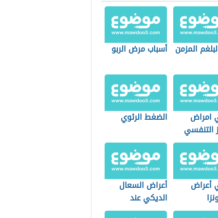
لبلغم المزمن
أسباب مرض الربو
 امراض
الضغط الرئوي
ز التنفسي
 أعراض
أعراض السعال
نزا
الديكي عند
الأطفال