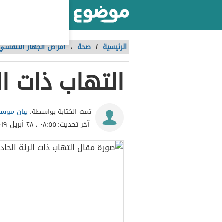
أكبر موقع عربي بالعالم
الرئيسية
/
صحة
،
أمراض الجهاز التنفسي
التهاب ذات ال
بيان موسى
تمت الكتابة بواسطة:
آخر تحديث:
٠٨:٥٥ ، ٢٨ أبريل ٢٠١٩