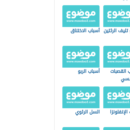
تليف الرئتين
أسباب الاختناق
ب القصبات
أسباب الربو
سسي
الإنفلونزا
السل الرئوي