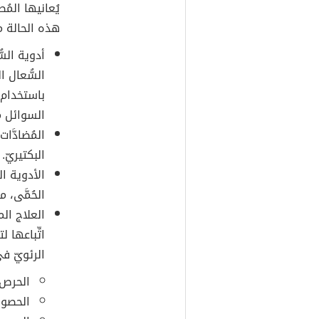
يُعانيها المُ
هذه الحالة م
أدوية الس
السُّعال ا
باستخدام 
السوائل من
المُضادَّا
البكتيريّ.
الأدوية ا
الحُمَّى، 
العلاج ال
اتِّباعها
الرئويّ ف
الحرص ع
الحصول