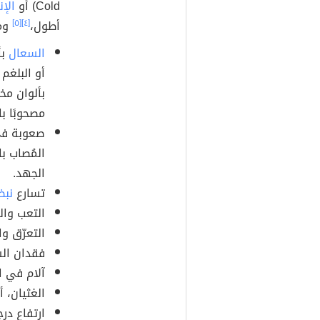
Cold)‏ أو
الإن
أطول،
[٤]
[٥]
ومن
السعال
بأ
بألوان مخت
مصحوبًا با
صعوبة في 
المُصاب ب
الجهد.
تسارع
نبض
التعب وال
التعرّق و
فقدان ال
آلام في ا
الغثيان، أ
ارتفاع در