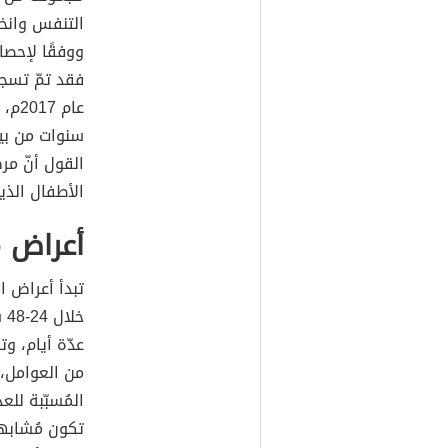
التنفس وان
سنوات من بين
القول أنّ مر
الأطفال الذين ت
أعراض م
تبدأ أعراض ا
خل
عدّة أيام، و
من العوامل، 
المُسبّبة لل
تكون مُشابه