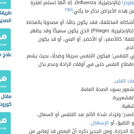
فلونزا
(بالإنجليزية: Influenza)‏، إلا أنّها تستمر لفترةٍ
 هذه الأعراض نذكر ما يأتي:
[٥]
[٦]
طريقة
الصحي
شكاله المختلفة، فقد يكون جافًا، أو مصحوبًا بالمخاط
أو البلغم (بالإنجليزية: Phlegm) الذي يكون سميكًا وقد يظهر
لفة؛ كالأصفر، أو الأخضر، أو البني، أو قد يكون
لدم.
علاج 
التنفس؛ فيكون التنفس سريعًا وضحلًا، بحيث يشعر
انقطاع النفس حتى في أوقات الراحة وعدم بذل
ات القلب
.
شعور بسوء الصحة العامة.
مقال 
القشعريرة.
كورونا
شهية.
لصدر؛ وتزداد شدة الألم عند التنفس أو السعال.
و التقيؤ، أو
الإسهال
.
جة الحرارة، ومن الجدير ذكره أنّ البعض قد يُعاني من