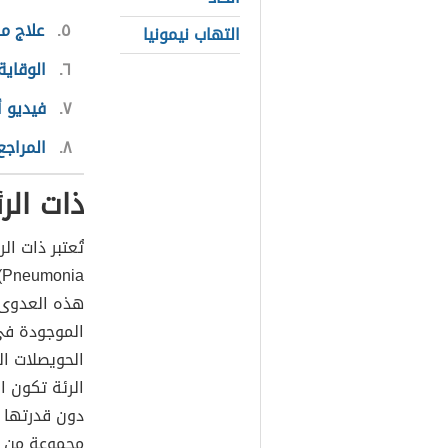
٥
علاج م
التهاب نيمونيا
٦
الوقاية
٧
فيديو أ
٨
المراجع
ذات الر
تُعتبر ذات الر
Pneumonia)، أحد أشكال عدوى
الموجودة ف
الحويصلات اله
الرئة تكون ا
دون قدرتها ع
مجموعة من ال