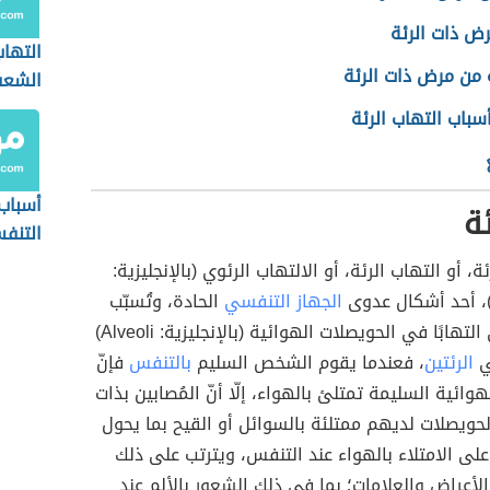
رض ذات الرئة
التها
 من مرض ذات الرئة
الشعب
سباب التهاب الرئة
أسباب
ئة
التنف
ئة، أو التهاب الرئة، أو الالتهاب الرئوي (بالإنجليزية:
الجهاز التنفسي
الحادة، وتُسبّب
هذه العدوى التهابًا في الحويصلات الهوائية (بالإنجليزية: Alveoli)
ي
الرئتين
، فعندما يقوم الشخص السليم
بالتنفس
فإنّ
وائية السليمة تمتلئ بالهواء، إلّا أنّ المُصابين بذات
لحويصلات لديهم ممتلئة بالسوائل أو القيح بما يحول
لى الامتلاء بالهواء عند التنفس، ويترتب على ذلك
أعراض والعلامات؛ بما في ذلك الشعور بالألم عند