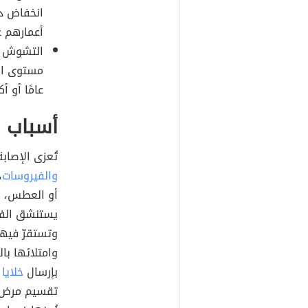
انخفاض در
أعمارهم عن 65 عام أو الذين يمتلكون جهازًا م
عامًا أو أك
أسباب م
تُعزى الإصابة
والفيروسات
،
أو العطس، أ
يستنشق الفرد
وتستقرّ فيها
وامتلائها با
بإرسال
خلايا 
تقسيم مرض ذا