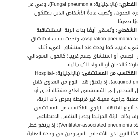
 الفطري:
(بالإنجليزية: Fungal pneumonia)، وهي من
ادرة الحدوث، وتُصيب عادةً الأشخاص الذين يمتلكون
يًا ضعيفًا.
ة الشفطي:
وتُسمّى أيضًا بذات الرئة الاستنشاقية
(بالإنجليزية: Aspiration pneumonia)، وتحدث بسبب استنشاق
يء غريب، كما يحدث عند استنشاق القيء أثناء
 الجسم، أو استنشاق جسم غريب؛ كالفول السوداني،
رة؛ كالدخان أو المواد الكيميائية.
ة المُكتسب من المستشفى:
(بالإنجليزية: Hospital-
acquired pneumonia)، إذ يتطوّر هذا النوع من العدوى خلال
ل الشخص إلى المُستشفى لعلاج مشكلة أخرى أو
ملية جراحية معينة غير مُرتبطة بمرض ذات الرئة،
د أنواع الالتهاب الرئوي المُكتسب من المستشفى
رف بذات الرئة المرتبط بجهاز التنفس الاصطناعي
(بالإنجليزية: Ventilator-associated pneumonia)؛ إذ يرتفع خطر
هذا النوع لدى الأشخاص الموجودين في وحدة العناية