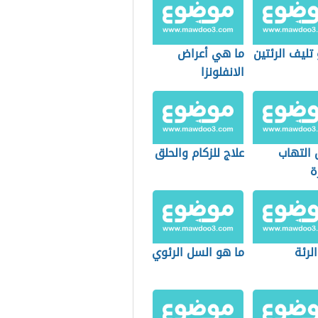
تليف الرئتين
ما هي أعراض
الانفلونزا
 التهاب
علاج للزكام والحلق
ة
الرئة
ما هو السل الرئوي