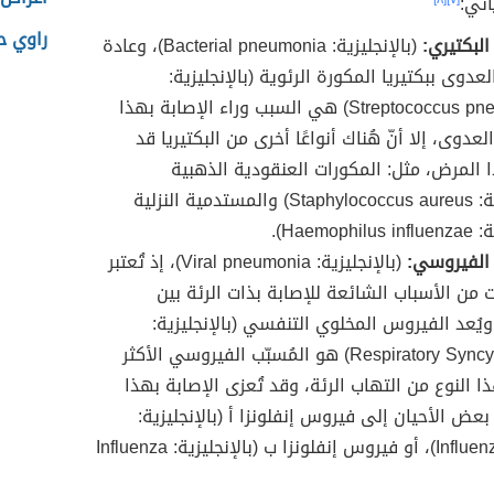
أتي:
راوي حد
البكتيري:
(بالإنجليزية: Bacterial pneumonia)، وعادة
عدوى ببكتيريا المكورة الرئوية (بالإنجليزية:
Streptococcus pneumoniae) هي السبب وراء الإصابة بهذا
لعدوى، إلا أنّ هُناك أنواعًا أخرى من البكتيريا قد
ا المرض، مثل: المكورات العنقودية الذهبية
(بالإنجليزية: Staphylococcus aureus) والمستدمية النزلية
Haemop).
 الفيروسي:
(بالإنجليزية: Viral pneumonia)، إذ تُعتبر
 من الأسباب الشائعة للإصابة بذات الرئة بين
ويُعد الفيروس المخلوي التنفسي (بالإنجليزية:
Respiratory Syncytial Virus) هو المُسبّب الفيروسي الأكثر
ا النوع من التهاب الرئة، وقد تُعزى الإصابة بهذا
بعض الأحيان إلى فيروس إنفلونزا أ (بالإنجليزية:
Influenza type A)، أو فيروس إنفلونزا ب (بالإنجليزية: Influenza