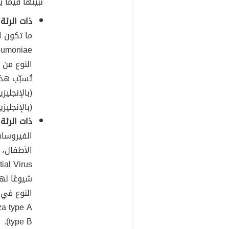
نُبينها فيما ي
ذات الرئة 
ما تكون ال
النوع من ا
تُسبّب هذ
(بالإنجليزية: hilus influenzae
ذات الرئة
الفيروسات
الأطفال، 
شيوعًا لهذ
النوع في 
type B).