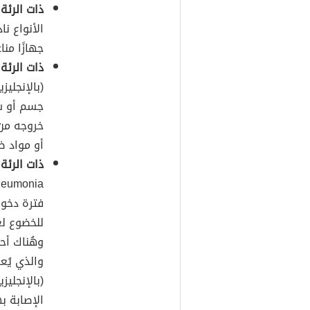
ذات الرئة
الأنواع ن
جهازًا مناع
ذات الرئ
جسم أو ش
خروجه من
أو مواد ضا
ذات الرئ
فترة دخو
للخضوع لع
وهُناك أح
والذي يُع
الإصابة ب