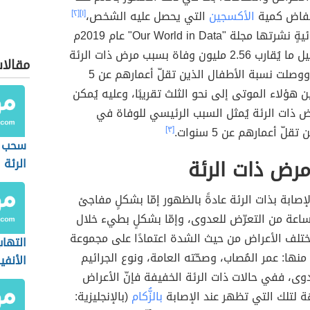
خفاض كمية
الأكسجين
التي يحصل عليه الشخص،
[١]
[٢]
ووفقًا لإحصائيةٍ نشرتها مجلة "Our World in Data" عام 2019م
فقد تمّ تسجيل ما يُقارب 2.56 مليون وفاة بسبب مرض ذات الرئة
مقالا
عام 2017م، ووصلت نسبة الأطفال الذين تقلّ أعمارهم عن 5
 هؤلاء الموتى إلى نحو الثلث تقريبًا، وعليه يُمكن
ض ذات الرئة يُمثل السبب الرئيسي للوفاة في
قلّ أعمارهم عن 5 سنوات.
[٣]
سحب ا
رض ذات الرئة
الرئة
لإصابة بذات الرئة عادةً بالظهور إمّا بشكلٍ مفاجئ
ال 24-48 ساعة من التعرّض للعدوى، وإمّا بشكلٍ بطيء خلال
تختلف الأعراض من حيث الشدة اعتمادًا على مجموعة
التهاب
منها: عمر المُصاب، وصحّته العامة، ونوع الجرائيم
الأنفي
عدوى، ففي حالات ذات الرئة الخفيفة فإنّ الأعراض
ة لتلك التي تظهر عند الإصابة
بالزُّكام
(بالإنجليزية: