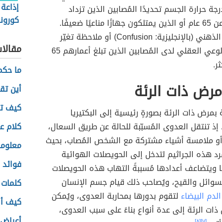
إذاعة
جة حرارة الجسم تحديدًا المُصابين الذين تزداد
كورونا
ناعيًا ضعيفًا.
التشوش الذهني (بالإنجليزية: Confusion) أو ملاحظة تغيّر
مقالا
مستوى الوعي العقلي لدى المُصابين الذين تبلغ أعمارهم 65
ثر.
ما حكم
رض ذات الرئة
أين تق
كيف ت
 بمرض ذات الرئة بصورةٍ رئيسية إلى البكتيريا
 إذ تنتقل العدوى المُسبّبة للحالة عن طريق السعال،
كلام عن
و ملامسة أشياء مشتركة مع الشخص المُصاب، بحيث
معلوما
 هذه الجراثيم لتدخل إلى الحويصلات الهوائية
فوائد 
 ويتضاعف أعدادها مُسببةً التهاب هذه الحويصلات
لسوائل والقيح، ويُصاحب ذلك قيام جسم الإنسان
كلمات 
الدم البيضاء
لتقوم بدورها بمحاربة العدوى، ويُمكن
كيف أ
ت الرئة إلى عدة أنواع بناءً على سبب العدوى،
أعراض 
[٨]
[٧]