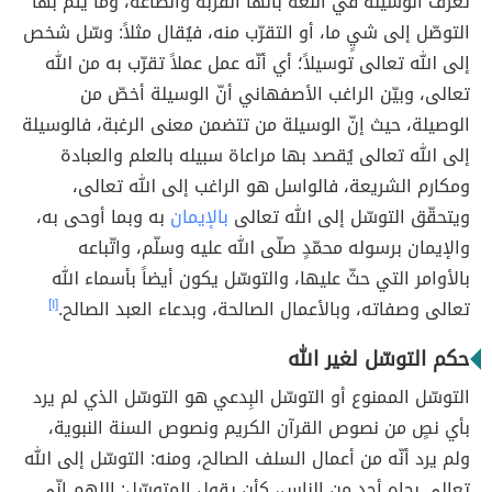
تعرّف الوسيلة في اللغة بأنّها القُربة والطاعة، وما يتم بها
التوصّل إلى شيٍ ما، أو التقرّب منه، فيُقال مثلاً: وسّل شخص
إلى الله تعالى توسيلاً؛ أي أنّه عمل عملاً تقرّب به من الله
تعالى، وبيّن الراغب الأصفهاني أنّ الوسيلة أخصّ من
الوصيلة، حيث إنّ الوسيلة من تتضمن معنى الرغبة، فالوسيلة
إلى الله تعالى يُقصد بها مراعاة سبيله بالعلم والعبادة
ومكارم الشريعة، فالواسل هو الراغب إلى الله تعالى،
ويتحقّق التوسّل إلى الله تعالى
بالإيمان
به وبما أوحى به،
والإيمان برسوله محمّدٍ صلّى الله عليه وسلّم، واتّباعه
بالأوامر التي حثّ عليها، والتوسّل يكون أيضاً بأسماء الله
تعالى وصفاته، وبالأعمال الصالحة، وبدعاء العبد الصالح.
[١]
حكم التوسّل لغير الله
التوسّل الممنوع أو التوسّل البِدعي هو التوسّل الذي لم يرد
بأي نصٍ من نصوص القرآن الكريم ونصوص السنة النبوية،
ولم يرد أنّه من أعمال السلف الصالح، ومنه: التوسّل إلى الله
تعالى بجاه أحدٍ من الناس، كأن يقول المتوسّل: اللهم إنّي