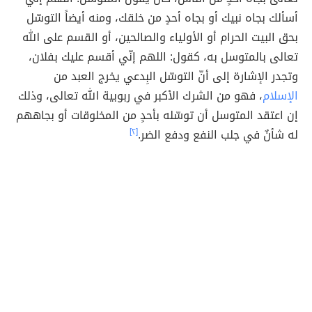
أسألك بجاه نبيك أو بجاه أحدٍ من خلقك، ومنه أيضاً التوسّل
بحق البيت الحرام أو الأولياء والصالحين، أو القسم على الله
تعالى بالمتوسل به، كقول: اللهم إنّي أقسم عليك بفلان،
وتجدر الإشارة إلى أنّ التوسّل البِدعي يخرج العبد من
الإسلام
، فهو من الشرك الأكبر في ربوبية الله تعالى، وذلك
إن اعتقد المتوسل أن توسّله بأحدٍ من المخلوقات أو بجاههم
له شأنٌ في جلب النفع ودفع الضر.
[٢]