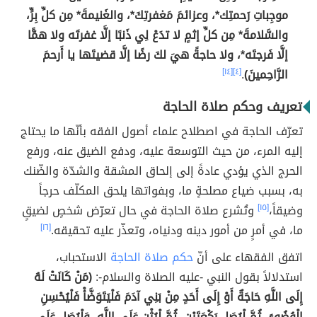
موجِباتِ رَحمتِك*، وعزائمَ مَغفرتِكَ*، والغَنيمةَ* مِن كلِّ بِرٍّ،
والسَّلامةَ* مِن كلِّ إثمٍ لا تدَعْ لِي ذَنبًا إلَّا غفرتَه ولا همًّا
إلَّا فَرجتَه*، ولا حاجةً هيَ لكَ رضًا إلَّا قضيتَها يا أَرحمَ
الرَّاحِمينَ)
.
[٤]
[١٤]
تعريف وحكم صلاة الحاجة
تعرّف الحاجة في اصطلاح علماء أصول الفقه بأنّها ما يحتاج
إليه المرء، من حيث التوسعة عليه، ودفع الضيق عنه، ورفع
الحرج الذي يؤدي عادةً إلى إلحاق المشقة والشدّة والضّنك
به، بسبب ضياع مصلحةٍ ما، وبفواتها يلحق المكلّف حرجاً
وضيقاً،
[١٥]
وتُشرع صلاة الحاجة في حال تعرّض شخصٍ لضيقٍ
ما، في أمرٍ من أمور دينه ودنياه، وتعذّر عليه تحقيقه.
[١٦]
اتفق الفقهاء على أنّ
حكم صلاة الحاجة
الاستحباب،
استدلالاً بقول النبي -عليه الصلاة والسلام-:
(مَنْ كَانَتْ لَهُ
إِلَى اللَّهِ حَاجَةٌ أَوْ إِلَى أَحَدٍ مِنْ بَنِي آدَمَ فَلْيَتَوَضَّأْ فَلْيُحْسِنِ
الْوُضُوءَ، ثُمَّ لْيُصَل رَكْعَتَيْنِ، ثُمَّ لْيُثْنِ عَلَى اللَّهِ، وَلْيُصَل عَلَى