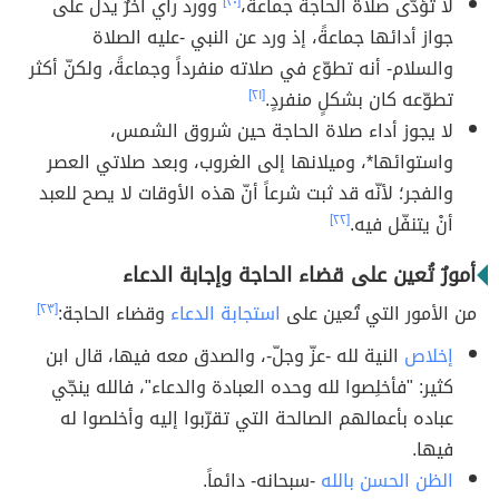
لا تؤدّى صلاة الحاجة جماعةً،
[٢٠]
وورد رأي آخرٌ يدلّ على
جواز أدائها جماعةً، إذ ورد عن النبي -عليه الصلاة
والسلام- أنه تطوّع في صلاته منفرداً وجماعةً، ولكنّ أكثر
تطوّعه كان بشكلٍ منفردٍ.
[٢١]
لا يجوز أداء صلاة الحاجة حين شروق الشمس،
واستوائها*، وميلانها إلى الغروب، وبعد صلاتي العصر
والفجر؛ لأنّه قد ثبت شرعاً أنّ هذه الأوقات لا يصح للعبد
أنْ يتنفّل فيه.
[٢٢]
أمورٌ تُعين على قضاء الحاجة وإجابة الدعاء
من الأمور التي تُعين على
استجابة الدعاء
وقضاء الحاجة:
[٢٣]
إخلاص
النية لله -عزّ وجلّ-، والصدق معه فيها، قال ابن
كثير: "فأخلِصوا لله وحده العبادة والدعاء"، فالله ينجّي
عباده بأعمالهم الصالحة التي تقرّبوا إليه وأخلصوا له
فيها.
الظن الحسن بالله
-سبحانه- دائماً.