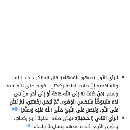
الرأي الأول (جمهور الفقهاء):
قال المالكية والحنابلة
والشافعية إنّ صلاة الحاجة ركعتان، لقوله صلى الله عليه
وسلم:
(مَنْ كَانَتْ لَهُ إِلَى اللَّهِ حَاجَةٌ أَوْ إِلَى أَحَدٍ مِنْ بَنِي
آدَمَ فَلْيَتَوَضَّأْ فَلْيُحْسِنِ الْوُضُوءَ، ثُمَّ لْيُصَل رَكْعَتَيْنِ، ثُمَّ لْيُثْنِ
عَلَى اللَّهِ، وَلْيُصَل عَلَى النَّبِيِّ صَلَّى اللَّهُ عَلَيْهِ وَسَلَّمَ)
.
[٤]
[٥]
الرأي الثاني (الحنفية):
تؤدّى صلاة الحاجة أربع ركعاتٍ،
وتؤدى الأربع ركعات عندهم بتسليمة واحدة.
[٦]
[٧]