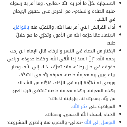
الاستجابة لكلّ ما أمر به الله -تعالى-، وما أمر به رسوله
-عليه الصلاة والسلام-، مع الحرص على تحقيق الإيمان
في القلب.
أداء الفرائض التي أمر بها الله، والتقرّب منه
بالنوافل
.
الابتعاد عمّا حرّمه الله من الأمور، وتحرّي ما هو حلالٌ
طيبٌ.
الإكثار من الدعاء في اليُسر والرخاء، قال الإمام ابن رجب
رحمه الله: "إنَّ العبدَ إذا اتَّقى الله، وحَفِظَ حدودَه، وراعى
حقوقه في حال رخائه، فقد تعرَّف بذلك إلى الله، وصار
بينه وبينَ ربه معرفةٌ خاصة، فعرفه ربَّه في الشدَّة،
وروعي له تَعَرُّفَهُ إليه في الرَّخاء، فنجَّاه من الشدائد
بهذه المعرفة، وهذه معرفة خاصة تقتضي قربَ العبدِ
من ربِّه، ومحبته له، وإجابته لدعائه".
المواظبة على
ذكر الله
.
الدعاء بأسماء الله الحسنى، وصفاته.
التوسل إلى الله
-تعالى- والتقرب منه بالطرق المشروعة؛