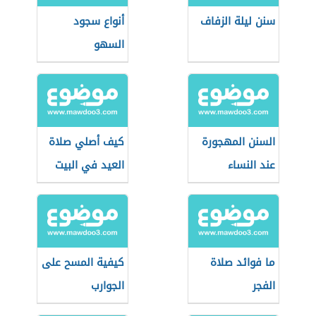
سنن ليلة الزفاف
أنواع سجود
السهو
السنن المهجورة
كيف أصلي صلاة
عند النساء
العيد في البيت
ما فوائد صلاة
كيفية المسح على
الفجر
الجوارب