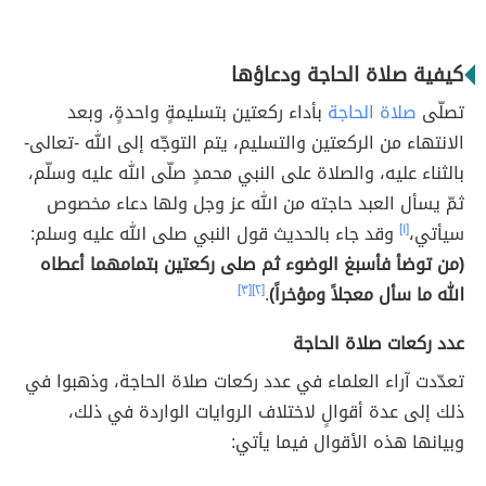
كيفية صلاة الحاجة ودعاؤها
تصلّى
صلاة الحاجة
بأداء ركعتين بتسليمةٍ واحدةٍ، وبعد
الانتهاء من الركعتين والتسليم، يتم التوجّه إلى الله -تعالى-
بالثناء عليه، والصلاة على النبي محمدٍ صلّى الله عليه وسلّم،
ثمّ يسأل العبد حاجته من الله عز وجل ولها دعاء مخصوص
سيأتي،
[١]
وقد جاء بالحديث قول النبي صلى الله عليه وسلم:
(من توضأ فأسبغ الوضوء ثم صلى ركعتين بتمامهما أعطاه
الله ما سأل معجلاً ومؤخراً)
.
[٢]
[٣]
عدد ركعات صلاة الحاجة
تعدّدت آراء العلماء في عدد ركعات صلاة الحاجة، وذهبوا في
ذلك إلى عدة أقوالٍ لاختلاف الروايات الواردة في ذلك،
وبيانها هذه الأقوال فيما يأتي: