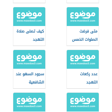
متى فرضت
كيف تصلى صلاة
الصلوات الخمس
التهجد
عدد ركعات
سجود السهو عند
التهجد
الشافعية