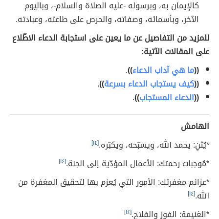
كالإيمان به، وبرسوله -عليه الصلاة والسلام-، وباليوم
الآخر، وبأسمائه، وصفاته، والحرص على طاعته، وعبادته.
للمزيد من التفاصيل عن ما يعين على استجابة الدعاء الاطّلاع
على المقالات الآتية:
((
ما هي آداب الدعاء
))
.
((
كيف يستجاب الدعاء بسرعة
))
.
((
الدعاء المستجاب
))
.
الهامش
*يُثنِ: يحمد الله، ويسبّحه، ويكبّره.
[١٤]
*مُوجبات رحمتك: الأعمال المؤدّية إلى الجنة.
[١٤]
*عزائم مغفرتك: الأمور التي يُعزم بها لتحقيق المغفرة من
الله.
[١٤]
*الغنيمة: الفوز والفلاح.
[١٤]