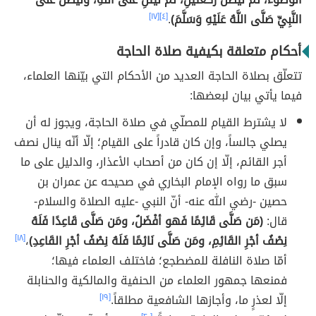
النَّبِيِّ صَلَّى اللَّهُ عَلَيْهِ وَسَلَّمَ)
.
[٤]
[١٧]
أحكام متعلقة بكيفية صلاة الحاجة
تتعلّق بصلاة الحاجة العديد من الأحكام التي بيّنها العلماء،
فيما يأتي بيان لبعضها:
لا يشترط القيام للمصلّي في صلاة الحاجة، ويجوز له أن
يصلي جالساً، وإن كان قادراً على القيام؛ إلّا أنّه ينال نصف
أجر القائم، إلّا إن كان من أصحاب الأعذار، والدليل على ما
سبق ما رواه الإمام البخاري في صحيحه عن عمران بن
حصين -رضي الله عنه- أنّ النبي -عليه الصلاة والسلام-
قال:
(مَن صَلَّى قَائِمًا فَهو أفْضَلُ، ومَن صَلَّى قَاعِدًا فَلَهُ
نِصْفُ أجْرِ القَائِمِ، ومَن صَلَّى نَائِمًا فَلَهُ نِصْفُ أجْرِ القَاعِدِ)
،
[١٨]
أمّا صلاة النافلة للمضطجع؛ فاختلف العلماء فيها؛
فمنعها جمهور العلماء من الحنفية والمالكية والحنابلة
إلّا لعذرٍ ما، وأجازها الشافعية مطلقاً.
[١٩]