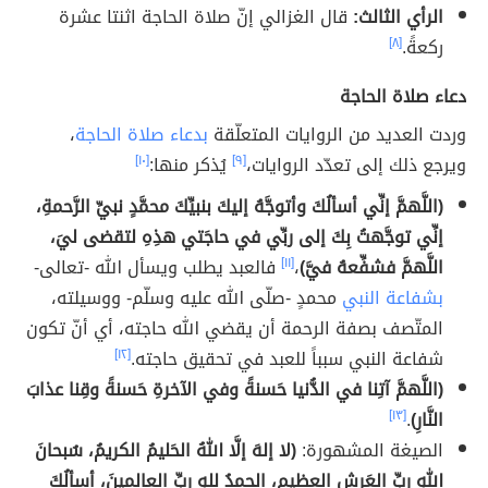
الرأي الثالث:
قال الغزالي إنّ صلاة الحاجة اثنتا عشرة
ركعةً.
[٨]
دعاء صلاة الحاجة
وردت العديد من الروايات المتعلّقة
بدعاء صلاة الحاجة
،
ويرجع ذلك إلى تعدّد الروايات،
[٩]
يُذكر منها:
[١٠]
(اللَّهمَّ إنِّي أسألُكَ وأتوجَّهُ إليكَ بنبيِّكَ محمَّدٍ نبيِّ الرَّحمةِ،
إنِّي توجَّهتُ بِكَ إلى ربِّي في حاجَتي هذِهِ لتقضى ليَ،
اللَّهمَّ فشفِّعهُ فيَّ)
،
[١١]
فالعبد يطلب ويسأل الله -تعالى-
بشفاعة النبي
محمدٍ -صلّى الله عليه وسلّم- ووسيلته،
المتّصف بصفة الرحمة أن يقضي الله حاجته، أي أنّ تكون
شفاعة النبي سبباً للعبد في تحقيق حاجته.
[١٢]
(اللَّهمَّ آتِنا في الدُّنيا حَسنةً وفي الآخرةِ حَسنةً وقِنا عذابَ
النَّارِ)
.
[١٣]
الصيغة المشهورة:
(لا إلهَ إلَّا اللهُ الحَليمُ الكريمُ، سُبحانَ
اللهِ ربِّ العَرشِ العظيمِ، الحمدُ للهِ ربِّ العالمينَ، أسألُكَ