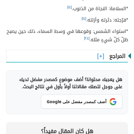
*السلامة: النجاة من الذنوب.
[١٤]
*فرّجته: دثرته وأزلته.
[١٤]
*استواء الشمس: وقوعها في وسط السماء، ذلك حين يصبح
ظلّ كلّ شيءٍ مثله.
[٢٤]
المراجع
هل يعجبك محتوانا؟ أضف موضوع كمصدر مفضل لديك
على جوجل لتصلك مقالاتنا أولاً بأول في نتائج البحث.
أضف كمصدر مفضل على Google
هل كان المقال مفيداً؟