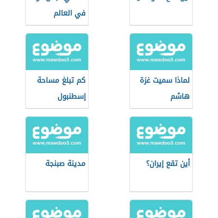
في العالم
لماذا سميت غزة
كم تبلغ مساحة
هاشم
إسطنبول
أين تقع إيران؟
مدينة صبنجة