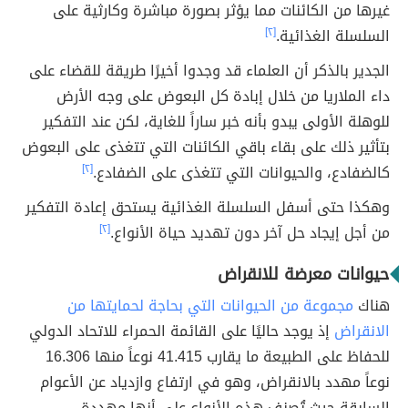
غيرها من الكائنات مما يؤثر بصورة مباشرة وكارثية على
السلسلة الغذائية.
[٢]
الجدير بالذكر أن العلماء قد وجدوا أخيرًا طريقة للقضاء على
داء الملاريا من خلال إبادة كل البعوض على وجه الأرض
للوهلة الأولى يبدو بأنه خبر ساراً للغاية، لكن عند التفكير
بتأثير ذلك على بقاء باقي الكائنات التي تتغذى على البعوض
كالضفادع، والحيوانات التي تتغذى على الضفادع.
[٢]
وهكذا حتى أسفل السلسلة الغذائية يستحق إعادة التفكير
من أجل إيجاد حل آخر دون تهديد حياة الأنواع.
[٢]
حيوانات معرضة للانقراض
هناك
مجموعة من الحيوانات التي بحاجة لحمايتها من
الانقراض
إذ يوجد حاليًا على القائمة الحمراء للاتحاد الدولي
للحفاظ على الطبيعة ما يقارب 41.415 نوعاً منها 16.306
نوعاً مهدد بالانقراض، وهو في ارتفاع وازدياد عن الأعوام
السابقة حيث تُصنف هذه الأنواع على أنها مهددة