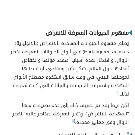
مفهوم الحيوانات المعرضة للانقراض
يُطلق مفهوم الحيوانات المهددة بالانقراض (بالإنجليزية:
Endangered animals) على أنواع الحيوانات المعرضة لخطر
الزوال، والاندثار لعدة أسباب أهمها موتها وانخفاض
أعدادها حول العالم بشكل كبير ومفاجئ، أو فقدانها
لموطنها البيئي، في وقت سابق استُخدِم مصطلح الأنواع
المهددة بالانقراض للحيوانات والنباتات التي كانت مُعرضة
لذلك.
[١]
لكن فيما بعد تم تصنيف ذلك إلى عدة تصنيفات منها
"المهددة بالانقراض"، و"غير المعرضة لمخاطر عالية" لخطر
الزوال وفق معايير محددة.
[١]