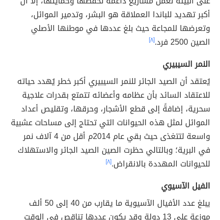
على البيئة لعمل مشاريع داعمة لحفظها وحمايتها، إلا أن
أكبر تهديد للباندا العملاقة هو البشر، وتدمير الموائل،
وتعرضها للمجاعة حيث بلغ عددها في موطنها الأصلي
الصين 2500 فرد.
[٨]
النمر السيبيري
يُعتقد أن الصيد الجائر للنمر السيبيري أكبر خطر يُهدد حياته
للاعتقاد السائد بأن عظامه وأعضائه تتمتع بقدرات علاجية
سحرية، إضافةً إلى قطع الأشجار، وحرقها، وتقليص أعداد
الموائل لمثل هذه الحيوانات التي تحتاج إلى مساحات عشبية
واسعة لتتغذى حيث بقي عام 2014م أقل من 4 آلاف نمر
في البرية؛ وبالتالي حظرت الصين الصيد الجائر والاستهلاك
للحيوانات المهددة بالانقراض.
[٨]
الفيل الآسيوي
يبلغ عدد الأفيال الآسيوية ما يقارب من 40 إلى 50 ألف
موزعة على 13 دولة وقد يكون عددها تناقص في الوقت