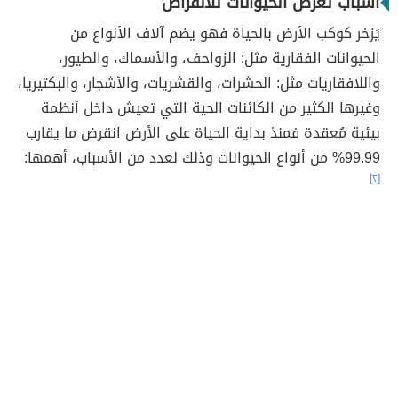
أسباب تعرض الحيوانات للانقراض
يَزخر كوكب الأرض بالحياة فهو يضم آلاف الأنواع من
الحيوانات الفقارية مثل: الزواحف، والأسماك، والطيور،
واللافقاريات مثل: الحشرات، والقشريات، والأشجار، والبكتيريا،
وغيرها الكثير من الكائنات الحية التي تعيش داخل أنظمة
بيئية مُعقدة فمنذ بداية الحياة على الأرض انقرض ما يقارب
99.99% من أنواع الحيوانات وذلك لعدد من الأسباب، أهمها:
[٢]