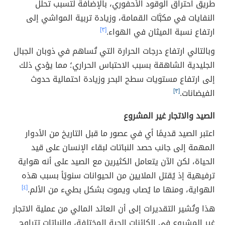
طريق احتراق الوقود الأحفوري، بالإضافة لتسبب تحلُل
النفايات في مكبَّات القمامة، وزيادة تربية المواشي إلى
ارتفاع نسبة الميثان في الهواء.
[٣]
وبالتالي ارتفاع درجات الحرارة التي تُساهم في ذوبان الجبال
الجليدية الشاهقة بسبب الاحتباس الحراري؛ مما يؤدي ذلك
إلى ارتفاع مستويات سطح البحر وزيادة احتمالية حدوث
الفيضانات.
[٣]
الصيد والاتجار غير المشروع
اعتبر الصيد قديمًا أي في عصور ما قبل التاريخ من الأدوار
المهمة إلى جانب حصد النباتات لبقاء الإنسان على قيد
الحياة، لكن الآن يتعامل الكثيرين مع الصيد على أنه هواية
ترفيهية إذ يُقتل الملايين من الحيوانات سنويًأ بسبب هذه
الهواية، ومنها ما يُصاب ويموت بشكل بطيء من الألم.
[٤]
هذا وتُشير التقديرات إلى أن العائد المالي من عملية الاتجار
غير المشروع في الكائنات الحية المختلفة، والنباتات تتراوح