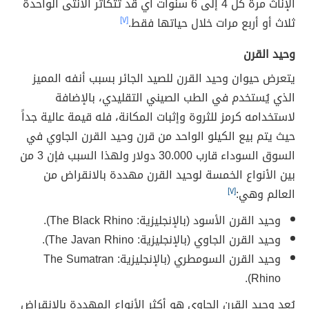
الإناث مرة كل 4 إلى 6 سنوات أي قد تتكاثر الأنثى الواحدة
ثلاث أو أربع مرات خلال حياتها فقط.
[٧]
وحيد القرن
يتعرض حيوان وحيد القرن للصيد الجائر بسبب أنفه المميز
الذي يُستخدم في الطب الصيني التقليدي، بالإضافة
لاستخدامه كرمز للثروة وإثبات المكانة، فله قيمة عالية جداً
حيث يتم بيع الكيلو الواحد من قرن وحيد القرن الجاوي في
السوق السوداء قارب 30.000 دولار ولهذا السبب فإن 3 من
بين الأنواع الخمسة لوحيد القرن مهددة بالانقراض من
العالم وهي:
[٧]
وحيد القرن الأسود (بالإنجليزية: The Black Rhino).
وحيد القرن الجاوي (بالإنجليزية: The Javan Rhino).
وحيد القرن السومطري (بالإنجليزية: The Sumatran
Rhino).
يُعد وحيد القرن الجاوي هو أكثر الأنواع المهددة بالانقراض