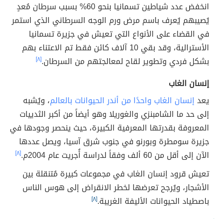
انخفض عدد شياطين تسمانيا بنحو 60% بسبب سرطان مُعدٍ
يُصيبهم يُعرف باسم مرض ورم الوجه السرطاني الذي استمر
في القضاء على الأنواع التي تعيش في جزيرة تسمانيا
الأسترالية، وقد بقي 10 آلاف كائن فقط تم الاعتناء بهم
بشكل فردي وتطوير لقاح لمعالجتهم من السرطان.
[٨]
إنسان الغاب
يعد
إنسان الغاب واحدًا من أندر الحيوانات بالعالم
، ويُشبه
إلى حد ما الشامبنزي والغوريلا وهو أيضاً من أكبر الثدييات
المعروفة بقدرتها المعرفية الكبيرة، حيث ينحصر وجودها في
جزيرة سومطرة وبورنو في جنوب شرق آسيا، ويصل عددها
الآن إلى أقل من 60 ألف وفقاً لدراسة أُجريت عام 2004م.
[٨]
تعيش قرود إنسان الغاب في مجموعات كبيرة مُتنقلة بين
الأشجار، ويُرجح تعرضها لخطر الانقراض إلى هوس الناس
باصطياد الحيوانات الأليفة الغريبة.
[٨]