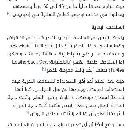
حيث يتراوح عددها حالياً ما بين 46 إلى 66 فرداً وجميعهم
يقطنون في حديقة أوجونج كولون الوطنية في إندونيسيا.
[٧]
السلاحف البحرية
يتعرض نوعان من السلاحف البحرية لخطر شديد من الانقراض
وهما سلاحف منقار الصقر (بالإنجليزية: Hawksbill Turtles)،
وسلاحف كيمب ريدلي (بالإنجليزية: Kemps Ridley Turtles)،
أما السلاحف جلدية الظهر (بالإنجليزية: Leatherback Sea
Turtles) تُصنف أيضًا بأنها معرضة للخطر.
[٧]
حيث يُعد الصيد أحد أكبر التهديدات للسلاحف البحرية فيتم
استهداف لحومها، وجلودها من قبل الصيادين، كما أنها
مُعرضة لفقدان موطنها، والتلوث، وتغير المناخ، وتُحدد درجة
الحرارة الرمال جنس صغار البيض فكلما كانت درجة الحرارة
أكثر دفئاً يعني أن هنالك إناثاً تنمو داخل البيوض.
[٧]
مما يوضح أيضًا أن أي تغييرات على درجة الحرارة العالمية قد