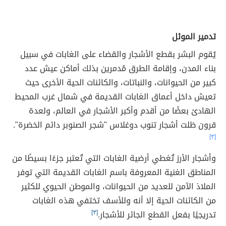
تدمير الموئل
يُقوم البشر بقطع الأشجار والقضاء على الغابات في سبيل
بناء المدن، وإقامة الطرق مُدمرين بذلك أماكن عيش عدد
كبير من الحيوانات، والنباتات، والكائنات الحية الأخرى حيث
تعيش داخل أعماق الغابات القديمة في شمال غرب المحيط
الهادئ بعضًا من أقدم وأكبر الأشجار في العالم، ولعدة
قرون ظلت أشجار تنوب دوغلاس "شجر الصنوبر دائم الخضرة".
[٣]
وأشجار الأرز تُغطي أرضية الغابات التي تُعتبر جزءًا بسيطًا من
المناطق الغنية المعروفة باسم الغابات القديمة التي توفر
الملاذ الآمن للعديد من الحيوانات، والموطن الحيوي للكثير
من الكائنات الحية إلا أنه وللأسف تختفي هذه الغابات
تدريجيًا بفعل القطع الجائر للأشجار.
[٣]