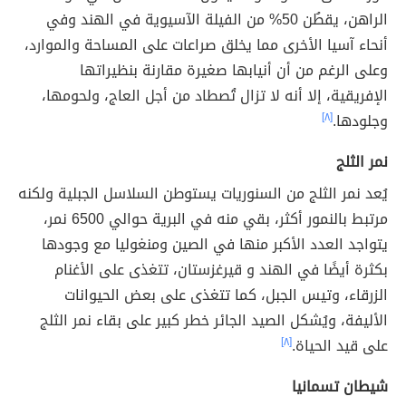
الراهن، يقطُن 50% من الفيلة الآسيوية في الهند وفي
أنحاء آسيا الأخرى مما يخلق صراعات على المساحة والموارد،
وعلى الرغم من أن أنيابها صغيرة مقارنة بنظيراتها
الإفريقية، إلا أنه لا تزال تُصطاد من أجل العاج، ولحومها،
وجلودها.
[٨]
نمر الثلج
يُعد نمر الثلج من السنوريات يستوطن السلاسل الجبلية ولكنه
مرتبط بالنمور أكثر، بقي منه في البرية حوالي 6500 نمر،
يتواجد العدد الأكبر منها في الصين ومنغوليا مع وجودها
بكثرة أيضًا في الهند و قيرغزستان، تتغذى على الأغنام
الزرقاء، وتيس الجبل، كما تتغذى على بعض الحيوانات
الأليفة، ويُشكل الصيد الجائر خطر كبير على بقاء نمر الثلج
على قيد الحياة.
[٨]
شيطان تسمانيا