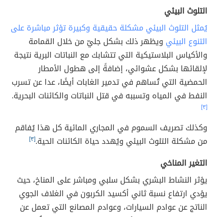
التلوث البيئي
يُمثل التلوث البيئي مشكلة حقيقية وكبيرة تؤثر مباشرة على
التنوع البيئي
ويظهر ذلك بشكل جليّ من خلال القمامة
والأكياس البلاستيكية التي تتشابك مع النباتات البرية نتيجة
لإلقائها بشكل عشوائي، إضافةً إلى هطول الأمطار
الحمضية التي تُساهم في تدمير الغابات أيضًا، عدا عن تسرب
النفط في المياه وتسببه في قتل النباتات والكائنات البحرية.
[٣]
وكذلك تصريف السموم في المجاري المائية كل هذا يُفاقم
من مشكلة التلوث البيئي ويُهدد حياة الكائنات الحية.
[٣]
التغير المناخي
يؤثر النشاط البشري بشكل سلبي ومباشر على المناخ، حيث
يؤدي ارتفاع نسبة ثاني أكسيد الكربون في الغلاف الجوي
الناتج عن عوادم السيارات، وعوادم المصانع التي تعمل عن