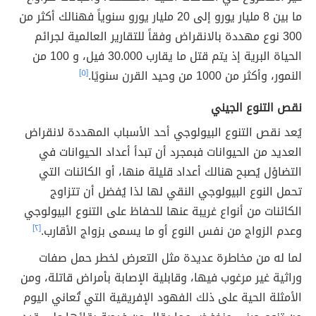
ما بين 8 مليار يورو إلى 20 مليار يورو سنوياً فهنالك أكثر من
300 نوع مهددة بالانقراض وفقاً للتقارير العالمية لجرائم
الحياة البرية إذ يتم قتل ما يقارب 30.000 فيل، و 100 من
النمور، وأكثر من 1000 من وحيد القرن سنويًا.
[٥]
نقص التنوع الجيني
يُعد نقص التنوع البيولوجي أحد الأسباب المهددة لانقراض
العديد من الحيوانات فبمجرد أن تبدأ أعداد الحيوانات في
التضاؤل يُصبح هنالك أعداد قليلة منها، أو الكائنات التي
تحمل النوع البيولوجي النقي لها لذا يُفضل أن تتزاوج
الكائنات من أنواع غريبة عنها للحفاظ على التنوع البيولوجي
وعدم الزواج من نفس النوع أو ما يسمى بزواج الأقارب.
[٢]
لما له من مخاطرة عديدة مثل التعرض لخطر حمل صفات
وراثية غير مرغوب فيها، وقابلية الإصابة بأمراض قاتلة، ومن
الأمثلة الحية على ذلك الفهود الإفريقية التي تُعاني اليوم