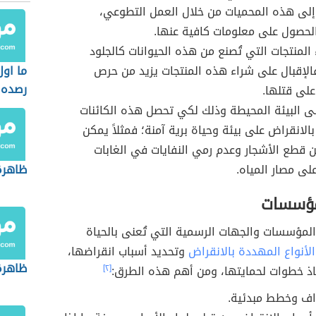
إلى هذه المحميات من خلال العمل التطوعي،
الحصول على معلومات كافية عنها.
المنتجات التي تُصنع من هذه الحيوانات كالجلود
فالإقبال على شراء هذه المنتجات يزيد من حرص
ما اول
رصده
على قتلها.
ى البيئة المحيطة وذلك لكي تحصل هذه الكائنات
الانقراض على بيئة وحياة برية آمنة؛ فمثلاً يمكن
ن قطع الأشجار وعدم رمي النفايات في الغابات
لى مصار المياه.
ظاهرة
مؤسسات
المؤسسات والجهات الرسمية التي تُعنى بالحياة
الأنواع المهددة بالانقراض
وتحديد أسباب انقراضها،
ظاهرة
خاذ خطوات لحمايتها، ومن أهم هذه الطرق:
[٢]
ف وخطط مبدئية.