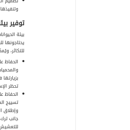
تصميم الم
وتنفيذها.
توفير بيئ
بيئة الحيوان
يحتاجونها لل
للتكاثر، ويُم
الحفاظ عل
والمحميات
بزيارتها 
تحظر الإس
الحفاظ عل
تسييج الم
وإطلاق ال
جانب ترك 
للتعشيش 