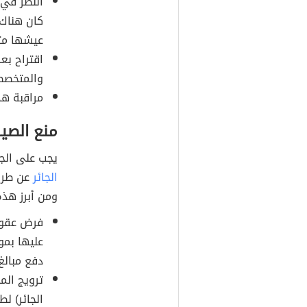
النظر في 
كان هناك 
عيشها مثل
اقتراح بع
والمتخصص
مراقبة هذ
منع الصيد
يجب على الجه
الجائر
عن طريق
ومن أبرز هذه
فرض عقوبة
عليها بمو
دفع مبالغ 
ترويج الم
الجائر) ل