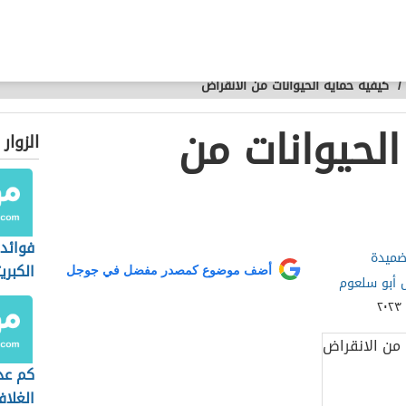
/
كيفية حماية الحيوانات من الانقراض
الحيوانات من
الزوار
فوائد 
اضميدة
الكبري
أضف موضوع كمصدر مفضل في جوجل
ل أبو سلعوم
كم عد
الغلا