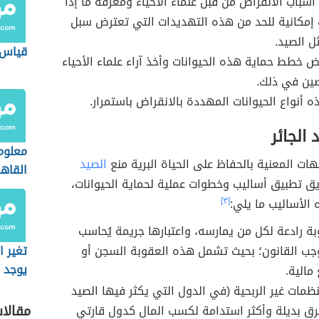
أسباب الانقراض من قبل علماء الأحياء ومعرفة ما إذا
إمكانية للحد من هذه التهديدات التي تعترض سبل
 الصيد.
قياس 
ض خطط حماية هذه الحيوانات وأخذ آراء علماء الأحياء
ين في ذلك.
ه أنواع الحيوانات المهددة بالانقراض باستمرار.
 الجائر
معلوما
ات المعنية بالحفاظ على الحياة البرية منع
الصيد
القاهرة 
 تطبيق أساليب وخطوات عملية لحماية الحيوانات،
 الأساليب ما يلي:
[٣]
 رادعة لكل من يمارسه، واعتبارها جريمة يُحاسب
جب القانون؛ بحيث تشمل هذه العقوبة السجن أو
تغير ا
يوجد أ
مالية.
نظمات غير الربحية (في الدول التي يكثر فيها الصيد
مقالا
طرق بديلة وأكثر استدامة لكسب المال كدول قارتي