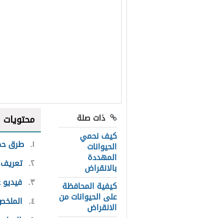
ذات صلة
محتويات
كيف نحمي
١
طرق حما
الحيوانات
المهددة
٢
تعريف ا
بالانقراض
٣
فيديو 
كيفية المحافظة
على الحيوانات من
٤
الملخص
الانقراض