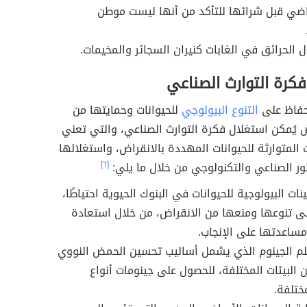
ضي قبل شرائها للتأكد من أنها ليست موطن
ل الحرائق في الغابات كنيران السجائر والمخيمات.
كرة التوارث الصناعي
حفاظ على
التنوع البيولوجي
للحيوانات وحمايتها من
 يُمكن استغلال فكرة التوارث الصناعي، والتي تعني
ت المتوارثة للحيوانات المهددة بالانقراض، واستغلالها
ر الصناعي والتكنولوجي من خلال ما يلي:
[٦]
نات البيولوجية للحيوانات في البنوك الحيوية احتياطًا،
ى تنوعها ومنعها من الانقراض، من خلال استعادة
مساعدتها على الإنجاب.
م الجينوم الذي يشمل أساليب تحسين الحمض النووي
البيئات المختلفة، للحصول على جينومات أنواع
ختلفة.