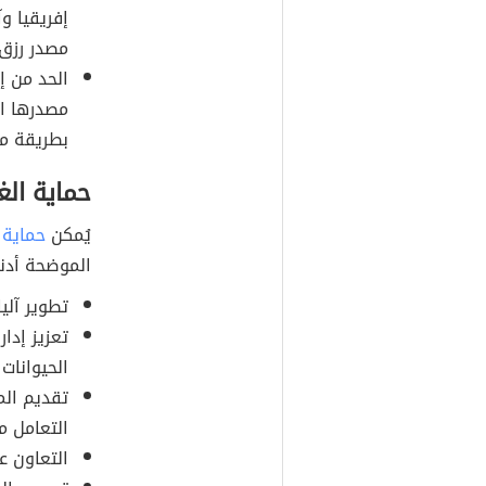
إفريقيا وآ
مصدر رزق
الحد من إ
مصدرها ال
بطريقة م
حماية الغ
يُمكن
حماية 
الموضحة أدنا
تطوير آلي
تعزيز إدا
الحيوانات
تقديم الم
التعامل مع
التعاون ع