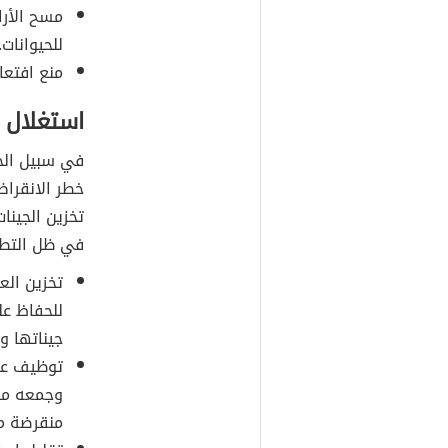
مسح الأرا
للحيوانات.
منع افتعا
استغلال ف
في سبيل ال
خطر الانقراض
تخزين الجينا
في ظل التطو
تخزين العي
للحفاظ عل
جيناتها و
توظيف عل
وجمعه من 
منقرضة م