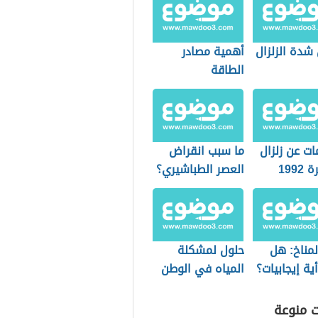
شدة الزلزال
أهمية مصادر
الطاقة
ت عن زلزال
ما سبب انقراض
1992
العصر الطباشيري؟
لمناخ: هل
حلول لمشكلة
ية إيجابيات؟
المياه في الوطن
العربي
ت منوعة