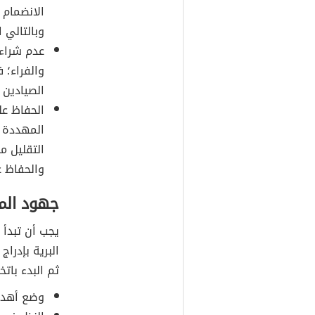
الانضمام 
وبالتالي 
عدم شراء 
والفراء؛ 
الصيادين 
الحفاظ عل
المهددة ب
التقليل م
والحفاظ ع
جهود ال
يجب أن تبدأ 
البرية بإدراج
ثم البدء بات
وضع أهدا