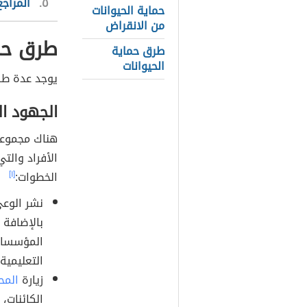
٥
المراجع
حماية الحيوانات
من الانقراض
طرق حما
طرق حماية
الحيوانات
يوجد عدة طرق
الجهود ال
هناك مجموعة
الأفراد والت
الخطوات:
[١]
نشر الوعي
بالإضافة 
المؤسسات 
التعليمية 
زيارة
المح
الكائنات،