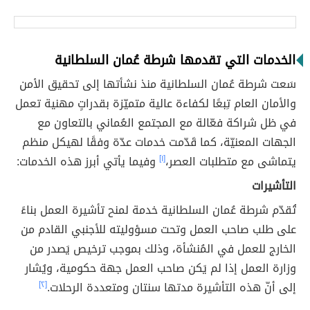
الخدمات التي تقدمها شرطة عُمان السلطانية
سَعت شرطة عُمان السلطانية منذ نشأتها إلى تحقيق الأمن
والأمان العام تِبعًا لكفاءة عالية متميّزة بقدراتٍ مهنية تعمل
في ظل شراكة فعّالة مع المجتمع العُماني بالتعاون مع
الجهات المعنيّة، كما قَدّمت خدمات عدّة وفقًا لهيكل منظم
يتماشى مع متطلبات العصر،
[١]
وفيما يأتي أبرز هذه الخدمات:
التأشيرات
تُقدّم شرطة عُمان السلطانية خدمة لمنح تأشيرة العمل بناءً
على طلب صاحب العمل وتحت مسؤوليته للأجنبي القادم من
الخارج للعمل في المُنشأة، وذلك بموجب ترخيص يَصدر من
وزارة العمل إذا لم يَكن صاحب العمل جهة حكومية، ويُشار
إلى أنّ هذه التأشيرة مدتها سنتان ومتعددة الرحلات.
[٢]