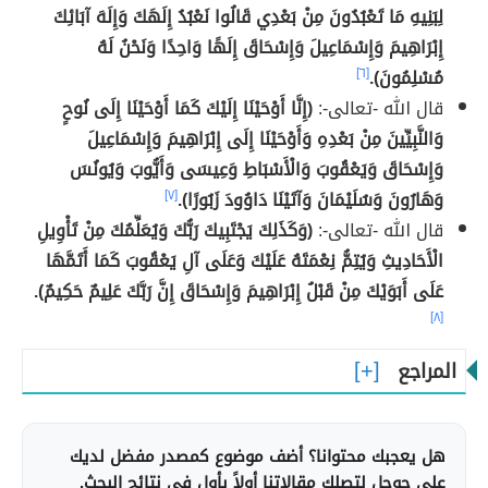
لِبَنِيهِ مَا تَعْبُدُونَ مِنْ بَعْدِي قَالُوا نَعْبُدُ إِلَهَكَ وَإِلَهَ آبَائِكَ
إِبْرَاهِيمَ وَإِسْمَاعِيلَ وَإِسْحَاقَ إِلَهًا وَاحِدًا وَنَحْنُ لَهُ
مُسْلِمُونَ).
[٦]
قال الله -تعالى-:
(إِنَّا أَوْحَيْنَا إِلَيْكَ كَمَا أَوْحَيْنَا إِلَى نُوحٍ
وَالنَّبِيِّينَ مِنْ بَعْدِهِ وَأَوْحَيْنَا إِلَى إِبْرَاهِيمَ وَإِسْمَاعِيلَ
وَإِسْحَاقَ وَيَعْقُوبَ وَالْأَسْبَاطِ وَعِيسَى وَأَيُّوبَ وَيُونُسَ
وَهَارُونَ وَسُلَيْمَانَ وَآتَيْنَا دَاوُودَ زَبُورًا).
[٧]
قال الله -تعالى-:
(وَكَذَلِكَ يَجْتَبِيكَ رَبُّكَ وَيُعَلِّمُكَ مِنْ تَأْوِيلِ
الْأَحَادِيثِ وَيُتِمُّ نِعْمَتَهُ عَلَيْكَ وَعَلَى آلِ يَعْقُوبَ كَمَا أَتَمَّهَا
عَلَى أَبَوَيْكَ مِنْ قَبْلُ إِبْرَاهِيمَ وَإِسْحَاقَ إِنَّ رَبَّكَ عَلِيمٌ حَكِيمٌ).
[٨]
المراجع
هل يعجبك محتوانا؟ أضف موضوع كمصدر مفضل لديك
على جوجل لتصلك مقالاتنا أولاً بأول في نتائج البحث.