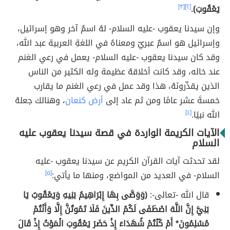
يَعْقُوبَ).
[٢]
[٣]
وإن سيدنا يعقوب -عليه السلام- لهُ اسمٌ آخر وهو إسرائيل،
وإسرائيل هو اسمٌ عبريّ ومعناهُ في اللغةِ العربية عبد الله،
وقد كان سيدنا يعقوب -عليه السلام- يعمل في رعي الغنم
عند خاله، وقد كانت أخلاقهُ عظيمة وله الكثير من الناس
الذين يقدِّرونَهُ، هذا وقد عمل في رعي الغنم ما يقارب
خمسةَ عشر عامًا ومن ثم عاد إلى
أرض كنعان
، وهنالك جعلهُ
الله نبيًا.
[٤]
الآيات الكريمة الواردة في قصة سيدنا يعقوب عليه
السلام
لقد تحدثت آيات القرآن الكريم عن سيدنا يعقوب -عليه
السلام- في العديد من المواضع، ومنها ما يأتي:
[٥]
قال الله -تعالى-:
(وَوَصَّى بِهَا إِبْرَاهِيمُ بَنِيهِ وَيَعْقُوبُ يَا
بَنِيَّ إِنَّ اللَّهَ اصْطَفَى لَكُمُ الدِّينَ فَلَا تَمُوتُنَّ إِلَّا وَأَنْتُمْ
مُسْلِمُونَ* أَمْ كُنْتُمْ شُهَدَاءَ إِذْ حَضَرَ يَعْقُوبَ الْمَوْتُ إِذْ قَالَ