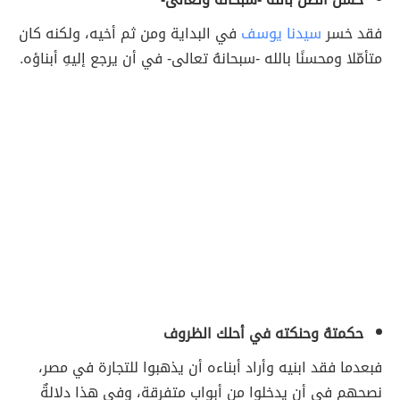
فقد خسر
سيدنا يوسف
في البداية ومن ثم أخيه، ولكنه كان
متأمّلا ومحسنًا بالله -سبحانهُ تعالى- في أن يرجع إليهِ أبناؤه.
حكمتهُ وحنكته في أحلك الظروف
فبعدما فقد ابنيه وأراد أبناءه أن يذهبوا للتجارة في مصر،
نصحهم في أن يدخلوا من أبوابٍ متفرقة، وفي هذا دلالةٌ