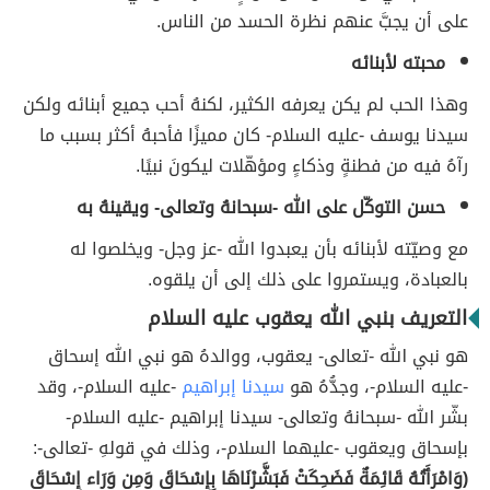
على أن يجبَّ عنهم نظرة الحسد من الناس.
محبته لأبنائه
وهذا الحب لم يكن يعرفه الكثير، لكنهُ أحب جميع أبنائه ولكن
سيدنا يوسف -عليه السلام- كان مميزًا فأحبهُ أكثر بسبب ما
رآهُ فيه من فطنةٍ وذكاءٍ ومؤهّلات ليكونَ نبيًا.
حسن التوكّل على الله -سبحانهُ وتعالى- ويقينهُ به
مع وصيّته لأبنائه بأن يعبدوا الله -عز وجل- ويخلصوا له
بالعبادة، ويستمروا على ذلك إلى أن يلقوه.
التعريف بنبي الله يعقوب عليه السلام
هو نبي الله -تعالى- يعقوب، ووالدهُ هو نبي الله إسحاق
-عليه السلام-، وجدُّهُ هو
سيدنا إبراهيم
-عليه السلام-، وقد
بشّر الله -سبحانهُ وتعالى- سيدنا إبراهيم -عليه السلام-
بإسحاق ويعقوب -عليهما السلام-، وذلك في قولهِ -تعالى-:
(وَامْرَأَتُهُ قَائِمَةٌ فَضَحِكَتْ فَبَشَّرْنَاهَا بِإِسْحَاقَ وَمِن وَرَاء إِسْحَاقَ