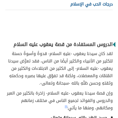
درجات الحب في الإسلام
الدروس المستفادة من قصة يعقوب عليه السلام
لقد كان سيدنا يعقوب -عليهِ السلام- قدوةً وأسوةً حسنة
للكثير من الأنبياء والكثير أيضًا من الناس، فقد تعرَّض سيدنا
يعقوب -عليه السلام- إلى الكثير من الابتلاءات والكثير من
المُلمّات والمعضلات، ولكنهُ قد تفوّق عليها بصبرهِ وحكمتهِ
وثقتهِ وحسن ظنّهِ بالله -سبحانهُ وتعالى-.
وإن قصة سيدنا يعقوب -عليه السلام- زاخرة بالكثير من العبر
والدروس والفوائد لجميع الناس في مختلف زمانهم
ومكانهم، ومنها ما يأتي:
[١]
حسن الظن بالله -سبحانهُ وتعالى-