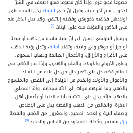
مصوغاً فهو غرم، وإذا كان مصوغاً فهو أضعف في الشرّ
لدخول اسم آخر عليه، وقيل إنّ حلي
النساء
يدل للنساء على
أولادهن فذهبه ذكورهن وفضته إناثهن، وقد يدل الذكر منه
على الذكور والمؤنث منه على الإناث.
[٤]
ويقول النابلسي: ومن رأى أنّ عليه قلادة من ذهب أو فضة
أو خرز أو جوهر ولي ولاية، وتقلد
أمانة
، وتدل رؤية الذهب
على الأفراح والأرزاق، والأعمال الصالحة وذهاب الهموم،
وعلى الأزواج والأولاد، والعلم والهدى، وإذا صار الذهب في
المنام فضة دل على تغير حال من دل عليه من النساء
والأموال والأولاد والخدم من الزيادة إلى النقص، والمنسوج
بالذهب وما أشبهه قربات إلى الله سبحانه، وأمّا المطلي
بالذهب فإنّه يدل على التشبه بأبناء الدنيا أو بأعمال أهل
الآخرة، والخالص من الذهب والفضة يدل على الإخلاص
وصفاء النية والعهد الصحيح، والمغزول من الذهب والفضة
رزق
مستمر، وكذلك الممدود من النحاس والحديد.
[٥]