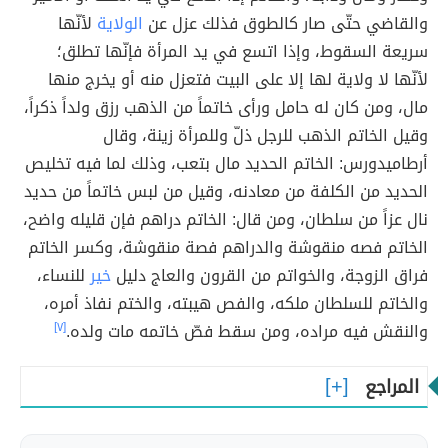
والقاضي حتّى صار كالطوق فذلك عزل عن
الولاية
لأنّها
سريعة السقوط، وإذا اتسع في يد المرأة فإنّها تطلق؛
لأنّها لا ولاية لها إلا على البيت فتعزل منه أو يخرج منها
مال، ومن كان له حامل ورأى خاتماً من الذهب رزق ولداً ذكراً،
وقيل الخاتم الذهب للرجل ذلّ وللمرأة زينة، وقال
أرطاميدورس: الخاتم الحديد مال بتعب، وذلك لما فيه تخليص
الحديد من الكلفة من معادنه، وقيل من لبس خاتماً من حديد
نال عزاً من سلطان، ومن قال: الخاتم دراهم فإن قليله واضح،
الخاتم فصه منقوشة والدراهم فصة منقوشة، وكسر الخاتم
فراق الزوجة، والخواتم من القرون والعاج دليل
خير
للنساء،
والخاتم للسلطان ملكه، والفص هيبته، والختم نفاذ أمره،
والنقش فيه مراده، ومن سقط فصّ خاتمه مات ولده.
[٧]
المراجع