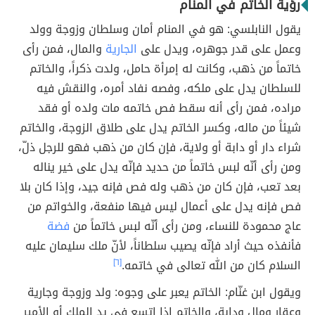
رؤية الخاتم في المنام
يقول النابلسي: هو في المنام أمان وسلطان وزوجة وولد
وعمل على قدر جوهره، ويدل على
الجارية
والمال، فمن رأى
خاتماً من ذهب، وكانت له إمرأة حامل، ولدت ذكراً، والخاتم
للسلطان يدل على ملكه، وفصه نفاد أمره، والنقش فيه
مراده، فمن رأى أنه سقط فص خاتمه مات ولده أو فقد
شيئاً من ماله، وكسر الخاتم يدل على طلاق الزوجة، والخاتم
شراء دار أو دابة أو ولاية، فإن كان من ذهب فهو للرجل ذلّ،
ومن رأى أنّه لبس خاتماً من حديد فإنّه يدل على خير يناله
بعد تعب، فإن كان من ذهب وله فص فإنه جيد، وإذا كان بلا
فص فإنه يدل على أعمال ليس فيها منفعة، والخواتم من
عاج محمودة للنساء، ومن رأى أنّه لبس خاتماً من
فضة
فأنفذه حيث أراد فإنّه يصيب سلطاناً، لأنّ ملك سليمان عليه
السلام كان من الله تعالى في خاتمه.
[٦]
ويقول ابن غنّام: الخاتم يعبر على وجوه: ولد وزوجة وجارية
وعقار ومال ودابة، والخاتم إذا اتسع في يد الملك أو الأمير