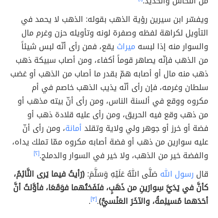
من النحاس والحديد.
ويفسّر ابن سيرين رؤية الذهب بقوله: الذهب لا يحمد في
التأويل لكراهة لفظه وصفرة لونه وتأويله حزن وغرم مال
والسوار منه إذا لبسه
ميراث
يقع، فمن رأى أنّه لبس شيئاً
من الذهب فإنّه يصاهر قوماً أكفاء، ومن أصاب سبيكة ذهب
ذهب منه مال أو أصابه همّ بقدر ما أصاب من الذهب أو غضب
سلطان وغرمه، فإن رأى أنّه يذيب الذهب خاصم في أم
مكروه ووقع في ألسنة الناس، ومن رأى أنّ بيته مذهب أو
من ذهب وقع فيه الحريق، ومن رأى عليه قلادة ذهب أو
فضة أو خرز أو جوهر ولي ولاية وتقلد
أمانة
، ومن رأى أنّ
عليه سوارين من ذهب أو فضة أصابه مكروه ممّا تملك يداه،
والفضة خير من الذهب، ولا خير في السوار والدملج.
[٢]
قال
رسول الله
صَلَّى اللهُ عَلَيْهِ وَسَلَّمَ:
(رَأيتُ فيما يَرى النَّائِمُ،
كأنَّ في يَدَيَّ سِوارَينِ من ذَهَبٍ، فنَفَختُهما فوَقَعَا، فأوَّلتُ أنَّ
أحَدَهما مُسيلِمةُ، والآخَرَ العَنْسيُّ)
.
[٣]
.