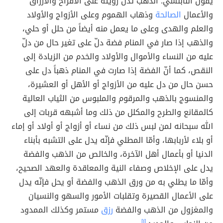
يقول النابلسي: الذهب تدل رؤيته على الأفراح والأرزاق
والأعمال
الصالحة
وذهاب الهموم وعلى الأزواج والأولاد
والعلم والهدى وعلى ما يعمل منه أيضاً من حلل أو حلي،
والذهب إذا صار في المنام فضة دلّ على تغير حال من دلّ
عليه من النساء والأموال والأولاد والخدم من الزيادة إلى
النقص، كما أنّ الفضة إذا صارت في المنام ذهباً دل على
حسن حال من دل عليه من الأزواج أو الأهل أو العشيرة،
والمنسوج بالذهب والمرقوم والملبوس من الثياب العالية
كالمقانع والطرح والمكلل من ذلك وما أشبهه قربات إلى
الله سبحانه لمن لبس ذلك من نساء أو أزواج أو أولاد أو إماء
أو بلاء لأربابها، وأمّا المطلي فإنّه يدل على التشبه بأبناء
الدنيا أو بأعمال أهل الآخرة، والخالص من الذهب والفضة
يدل على الإخلاص وصفاء النية والمعاقدة والعهد الصحيح،
وأمّا ما يطلي به من ورق الذهب والفضة أو يحل فإنّه يدل
على الأعمال القصيرة وتقلبات الأمور والسهو والنسيان
والمغزول من الذهب والفضة
رزق
مستمر وكذلك الممدود
[١]