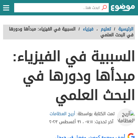
الرئيسية
/
تعليم
،
فيزياء
/
السببية في الفيزياء: مبدأها ودورها
في البحث العلمي
السببية في الفيزياء:
مبدأها ودورها في
البحث العلمي
أريج العظامات
تمت الكتابة بواسطة:
آخر تحديث:
٠٧:١١ ، ٣١ أغسطس ٢٠٢٣
أضف موضوع كمصدر مفضل في جوجل