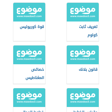
الذرية
تعريف ثابت
قوة كوريوليس
كولوم
قانون بلانك
خصائص
المغناطيس