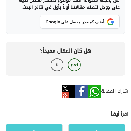
هل يعجبك محتوانا؟ أضف موضوع كمصدر مفضل لديك
على جوجل لتصلك مقالاتنا أولاً بأول في نتائج البحث.
أضف كمصدر مفضل على Google
هل كان المقال مفيداً؟
نعم
لا
شارك المقالة
اقرأ أيضاً