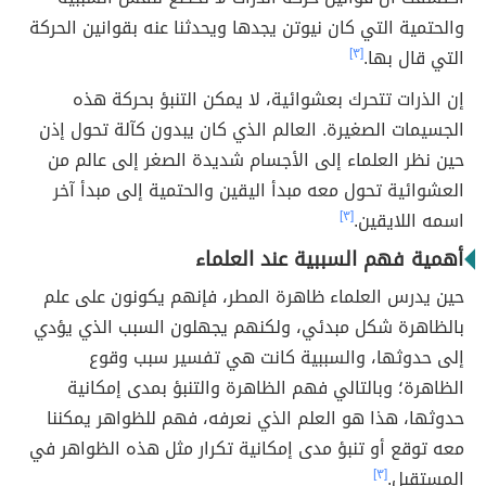
والحتمية التي كان نيوتن يجدها ويحدثنا عنه بقوانين الحركة
التي قال بها.
[٣]
إن الذرات تتحرك بعشوائية، لا يمكن التنبؤ بحركة هذه
الجسيمات الصغيرة. العالم الذي كان يبدون كآلة تحول إذن
حين نظر العلماء إلى الأجسام شديدة الصغر إلى عالم من
العشوائية تحول معه مبدأ اليقين والحتمية إلى مبدأ آخر
اسمه اللايقين.
[٣]
أهمية فهم السببية عند العلماء
حين يدرس العلماء ظاهرة المطر، فإنهم يكونون على علم
بالظاهرة شكل مبدئي، ولكنهم يجهلون السبب الذي يؤدي
إلى حدوثها، والسببية كانت هي تفسير سبب وقوع
الظاهرة؛ وبالتالي فهم الظاهرة والتنبؤ بمدى إمكانية
حدوثها، هذا هو العلم الذي نعرفه، فهم للظواهر يمكننا
معه توقع أو تنبؤ مدى إمكانية تكرار مثل هذه الظواهر في
المستقبل.
[٣]