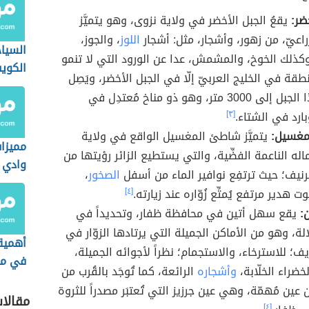
ضر:
يقعُ الجبل الأخضر في ولاية نزوى، وهو يتميَّز
لزراعيّ، من زهور، وأشجار، مثل: أشجار
اللوز
، والجوز،
السيا
 وكذلك الخوخ، والمشمش، عدا عن الورود التي لا تنمو
الكوي
طقة في الخليج العربيّ إلّا في الجبل الأخضر، ويَصِل
ارتفاع هذا الجبل إلى 3000 متر، وهو ذو مناخ مُعتدِل في
ارد في الشتاء.
[٣]
مغسيل:
يتميَّز شاطئ المغسيل الواقع في ولاية
مميزا
اله الناعمة الفضِّية، والتي يستطيع الزائر رؤيتها من
وادي 
يف؛ حيث ترتفِع نوافير الماء من أسفل
الصخور
،
ت هدير مرتفع يُمتِّع زُوّاره عند زيارته.
[٤]
:
يقع سهل أتين في محافظة ظفار، وتحديداً في
لة، وهو من الأماكن الجميلة التي يرتادها الزوّار في
أهمية
ف؛ للاسترخاء، والاستجمام؛ نظراً لأجوائه الجميلة،
في م
خضراء الخلّابة،
وأشجاره
الرائعة، كما تُوجَد بالقُرب من
عين مُهمّة، وهي عين جرزيز التي تُعتبَر مصدراً للثروة
مقالا
[٤]