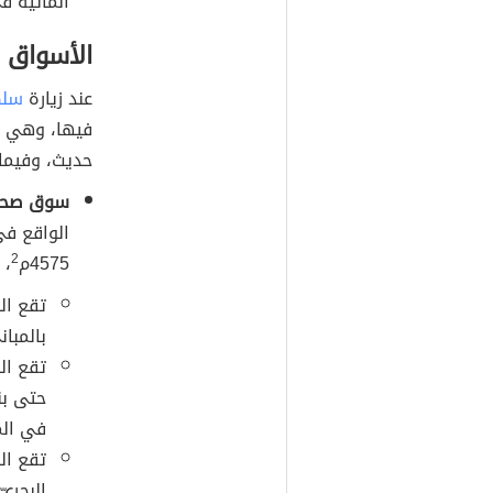
المائيّة ف
الأسواق
عند زيارة
سلط
فيها، وهي أس
حديث، وفيما 
سوق صحار 
الواقع في
4575م
2
، 
تقع ال
بالمبا
تقع الب
حتى بن
في الم
تقع الب
البحريّ.