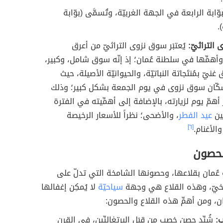
وّابة الرابعة في الجهة الغربيّة، وتُسمَّى (بوّابة
.
التراثيّ:
يُعتبَر سوق نزوى التراثيّ من أعرق
أهمِّها في سلطنة عُمان؛ إذ إنّه سوق شامل، وكبير،
يّ بمُنتَجاتة النباتيّة، والحيوانيّة الأصيلة، حيث
سكّان سوق نزوى في يوم الجمعة بشكل كبير؛ وذلك
بَر أهمّ يوم لزيارته، بالإضافة إلى أهمِّيته في الفترة
ين
عيد الفطر
، والأضحى؛ نظراً للأسعار الرخيصة
الأغنام.
[٦]
لحصون
ة عُمان بقلاعها، وحصونها الشامخة التي تدلّ على
ريخيّ، وهذه القلاع هي وجهة
سياحيّة
لا يُمكِن إغفالها
ان، ومن أهمِّ هذه القلاع والحصون:
:
شُيِّد حصن خصب من قِبَل البرتغاليِّين، في القرن