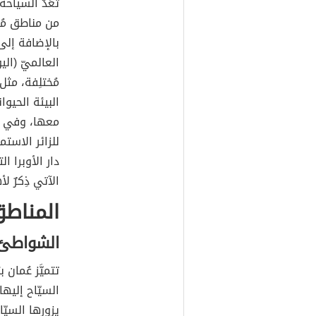
تُعَدُّ السياح
من مناطق مُخت
بالإضافة إلى
العالميّ (ال
مُختلِفة، مثل:
البيئة الحيوا
معها، وفي ما 
للزائر الاستم
دار الأوبرا ا
الآتي ذِكرٌ ل
المناطق
الشواطئ 
تتميَّز عُمان
السيّاح إليه
يزورها السيّا