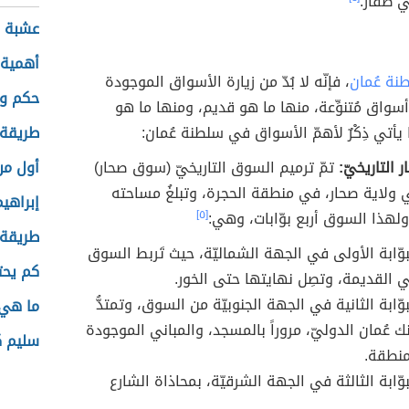
ي ظفار.
عشبة ا
أهمية 
نة عُمان
، فإنّه لا بُدّ من زيارة الأسواق الموجودة
حكم وخ
واق مُتنوِّعة، منها ما هو قديم، ومنها ما هو
يأتي ذِكْرٌ لأهمّ الأسواق في سلطنة عُمان:
طريقة
التاريخيّ:
تمّ ترميم السوق التاريخيّ (سوق صحار)
أول من
 ولاية صحار، في منطقة الحجرة، وتبلغُ مساحته
إبراهي
ولهذا السوق أربع بوّابات، وهي:
[٥]
طريقة ت
بوّابة الأولى في الجهة الشماليّة، حيث تَربط السوق
كم يحت
ني القديمة، وتصِل نهايتها حتى الخور.
وّابة الثانية في الجهة الجنوبيّة من السوق، وتمتدُّ
ما هي 
ك عُمان الدوليّ، مروراً بالمسجد، والمباني الموجودة
سليم ك
نطقة.
وّابة الثالثة في الجهة الشرقيّة، بمحاذاة الشارع