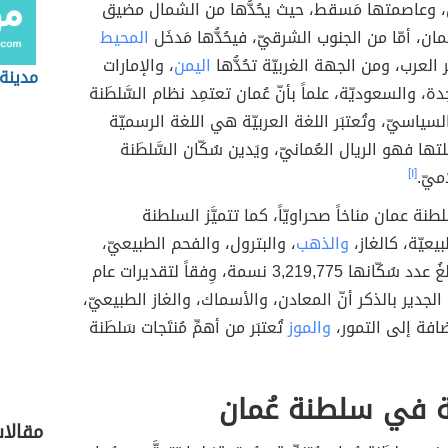
، وعاصمتها مَسقط، حيث يحُدُّها من الشمال مضيق
مان، أمّا من الجنوب الشرقيّ، فيحُدُّها مَدخَل
المحيط
 العرب، ومن الجهة الغربيّة تحُدُّها
اليمن
، والإمارات
مدينة 
ّحِدة، والسعوديّة، علماً بأنّ عُمان تعتمِد نظام السَّلطَنة
سياسيّ، وتُعتبَر اللغة العربيّة هي اللغة الرسميّة
لتها فهو الريال العُمانيّ، ويَدين سُكّان السَّلطَنة
ميّ.
[١]
لطنة عمان مناخاً صحراويّاً، كما تتميَّز السلطنة
يعيّة، كالغاز،
والذهب
، والبترول، والفحم الطبيعيّ،
والفضّة، ويبلغُ عدد سُكّانها 3,219,775 نسمة، وِفقاً لتقديرات عام
ضافة إلى التمور،
والموز
تُعتبَر من أهمِّ مُنتَجات سَلطَنة
ة في سلطنة عُمان
مقالا