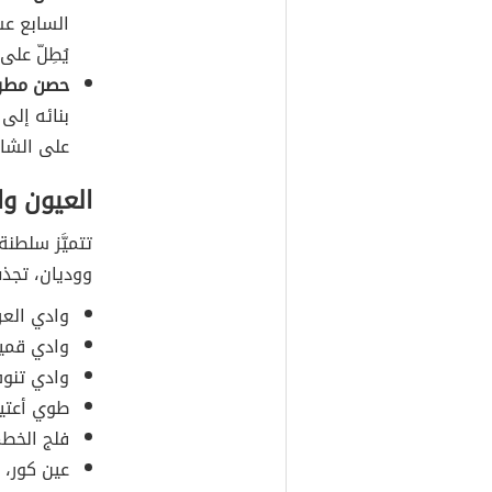
السابع عشر
يُطِلّ عل
حصن مطر
بنائه إلى 
على الشاط
العيون وا
تتميَّز سلطنة 
ووديان، تجذب 
وادي الع
وادي قمير
وادي تنوف
طوي أعتير
فلج الخطم
عين كور، 