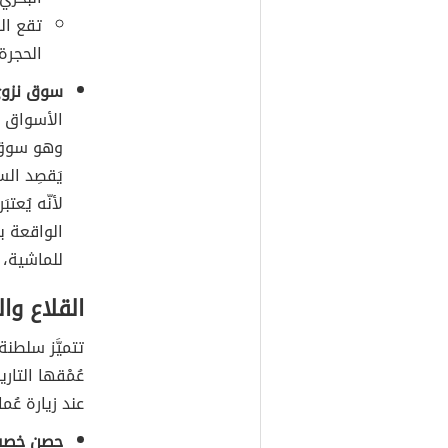
تقع الب
الحجرة)
سوق نزوى 
الأسواق و
وهو سوق غن
يَقصِد ال
لأنّه يُعت
الواقعة ب
للماشية، و
القلاع وا
تتميَّز سلطن
عُمْقها التا
عند زيارة عُم
حصن خصب