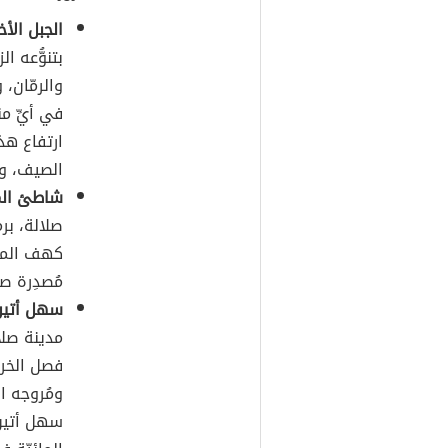
الجبل الأخ
بتنوُّعه ا
والرمّان،
في أيِّ من
الصيف، وب
شاطئ ال
صلالة، برم
كهف المرن
مُصدِرة صو
سهل أتين
مدينة صلا
فصل الخري
ومُروجه ال
سهل أتين 