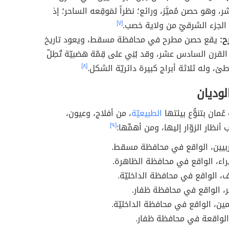
، وهو حصن مُميَّز، ورائع؛ نظراً لمَوقِعه الساحر؛ إذ
ى الجزء الشرقيّ من ولاية خصب.
[٧]
ح:
يقع حصن مطرح في محافظة مسقط، ويعود تاريخ
القرن السادس عشر، وقد بُنِي على قِمّة هضبيّة تُطِلّ
ئ، وله ثلاثة أبراج كبيرة دائريّة الشكل.
[٨]
لوديان
عُمان بتنوُّع بيئتها
الطبيعيّة
، من أفلاج، وعيون،
أنظار الزوّار إليها، ومن أهمِّها:
[٩]
ربيين، الواقع في محافظة مسقط.
اء، الواقع في محافظة الظاهرة.
، الواقع في محافظة الداخليّة.
، الواقع في محافظة ظفار.
ين، الواقع في محافظة الداخليّة.
الواقعة في محافظة ظفار.