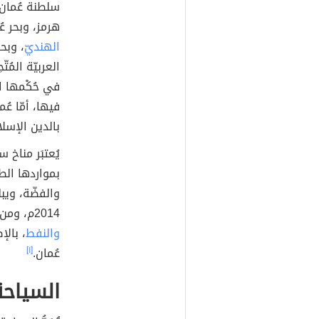
سلطنة عُمان
هرمز، وبحر عُ
الهنديّ
، وبحر
العربيّة المُت
في حُكْمها ال
فيها، أمّا عُم
بالدين الإسلا
يُعتبَر مناخ س
بمواردها الطب
2014م، ومن الجدير بالذكر أنّ المعادن، والأسماك، والغاز الطبيعيّ،
والنفط
، بالإ
عُمان.
[١]
السياح