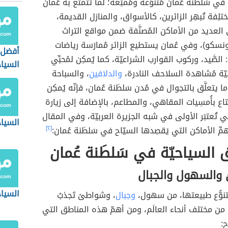
ة في سَلطَنة عُمان مُتنوِّعة ومُمتِعة؛ لما تتمتَّع به عُمان
لِفة تُبهِر الزائرين، كالأسواق، والمنازل القديمة،
 العديد من الأماكن المُصنَّفة ضمن مواقع التراث
يونسكو)، وفي عُمان يستطيع الزائر مُمارَسة رياضات
أفضل 
 الصَّيد، وركوب القوارب الشراعيّة، كما يُمكِن لمُحبِّي
السيا
نيّة مُشاهدة السلاحف النادرة،
والدلافين
، والسباحة
يتعلَّق بالتجوال في مُدن سَلطَنة عُمان، فإنّه يُمكِن
تاع بأُمسِيات المقاهي، والمطاعم، بالإضافة إلى زيارة
لتي تُعتبَر الأولى في شبه الجزيرة العربيّة، وفي المقال
السيا
أهمِّ الأماكن التي يَقصِدها السيّاح في سَلطَنة عُمان:
[٢]
 السياحيّة في سَلطَنة عُمان
والسهول والجبال
السياح
 بتنوُّع طبيعتها، من سهول،
وجبال
، وشواطئ تَجذبُ
ا من مختلف أنحاء العالَم، ومن أهمّ هذه المناطق التي
ح: