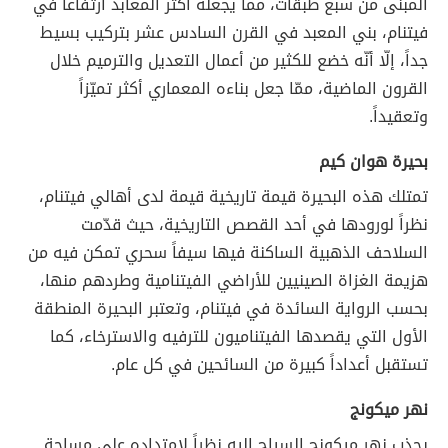
المبنى من سبع طبقات، مما يجعله أكثر المعابد ارتفاعاً في
فيتنام، بني المعبد في القرن السادس عشر بتركيب بسيط
جداً، إلّا أنّه خضع للكثير من أعمال التعديل والترميم خلال
القرون الماضية، ممّا جعل بناءه المعماري أكثر تميّزاً
وتعقيداً.
بحيرة هوان كيم
تمتلك هذه البحيرة قيمة تاريخية قيمة لدى أهالي فيتنام،
نظراً لورودها في أحد القصص التاريخية، حيث قدّمت
السلاحف الذهبية الساكنة فيها سيفاً سحري تمكن فيه من
هزيمة الغزاة الصينيين للأراضي الفيتنامية وطردهم منها،
بحسب الرواية السائدة في فيتنام، وتعتبر البحيرة المنطقة
الأول التي يقصدها الفيتناميون للترفيه والاسترخاء، كما
تستقبل أعداداً كبيرة من السائحين في كل عام.
نهر ميكونج
يجذب نهر ميكونج السياح إليه نظراً لامتداده على مساحة