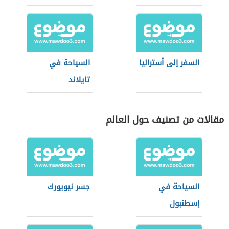
السفر إلى أستراليا
السياحة في
تايلاند
مقالات من تصنيف حول العالم
السياحة في
جسر نيويورك
إسطنبول