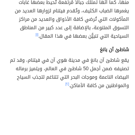
منها، كما أنَّها تمتلك جبالاً مُرتفعة تُحيط بعضها غابات
يغمرها الضباب الكثيف، وتُقدم فيتنام لزوارها العديد من
المأكولات التي تُرضي كافة الأذواق والعديد من مراكز
التسوق المتنوعة، بالإضافة إلى عدد كبير من المناطق
السياحية التي تنبيُّن بعضها في هذا المقال.
[١]
شاطئ آن بانغ
يقع شاطئ آن بانغ في مدينة هوي آن في فيتنام، وقد تم
تصنيفه ضمن أجمل 50 شاطئ في العالم، ويتميز برماله
البيضاء الناعمة وموجات البحر التي تتناغم لتجذب السياح
والمواطنين من كافة الأماكن.
[٢]