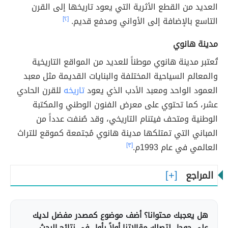
العديد من القطع الأثرية التي يعود تاريخها إلى القرن
التاسع بالإضافة إلى الأواني ومدفع قديم.
[٢]
مدينة هانوي
تُعتبر مدينة هانوي موطناً للعديد من المواقع التاريخية
والمعالم السياحية المختلفة والبنايات القديمة مثل معبد
العمود الواحد ومعبد الأدب الذي يعود
تاريخه
للقرن الحادي
عشر، كما تحتوي على معرض الفنون الوطني والمكتبة
الوطنية ومتحف فيتنام التاريخي، وقد صُنفت عدداً من
المباني التي تمتلكها مدينة هانوي مُجتمعة كموقع للتراث
العالمي في عام 1993م.
[٣]
المراجع
هل يعجبك محتوانا؟ أضف موضوع كمصدر مفضل لديك
على جوجل لتصلك مقالاتنا أولاً بأول في نتائج البحث.