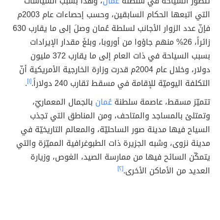
تتطوّر السياحة في سلطنة
عُمان
، وهذا بسبب السياسات
التي اتبعها الحكام السابقين، وحسب إحصاءات عام 2003م
فإنّ عدد الزوار الأجانب لسلطة عُمان وصلَ إلى ما يقارب 630
زائراً، 26% منهم جاؤوا من أوروبا، وبلغَ مقدار الإيرادات
بسبب السياحة في ذات العام إلى ما يقارب 372 مليون
دولار، وخلال عام 2004م قدرت وزارة الخارجية الأمريكية أنّ
التكلفة اليوميّة للإقامة في مسقط تقارب 240 دولاراً.
[١]
.
تتميّز مسقط، عاصمة سلطنة
عُمان
بالجمال المعماريّ،
وتمتلئ بالمساجد والمتاحف، ومن المناطق التي تجذب
السياح فيها مدينة صور الساحليّة، والمعالم التاريخيّة في
مدينة نزوى، وشبه الجزيرة ذات الطبوغرافية المميّزة والتي
يتمكّن السائح فيها من ممارسة الصيد، الغوص، وزيارة
العديد من الأماكن الأخرى.
[٢]