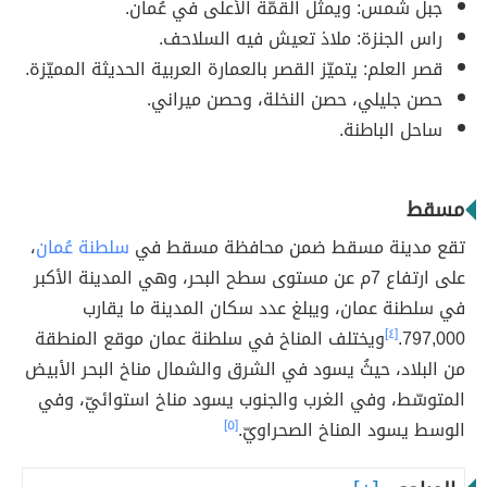
جبل شمس: ويمثل القمّة الأعلى في عُمان.
راس الجنزة: ملاذ تعيش فيه السلاحف.
قصر العلم: يتميّز القصر بالعمارة العربية الحديثة المميّزة.
حصن جليلي، حصن النخلة، وحصن ميراني.
ساحل الباطنة.
مسقط
تقع مدينة مسقط ضمن محافظة مسقط في
سلطنة عُمان
،
على ارتفاع 7م عن مستوى سطح البحر، وهي المدينة الأكبر
في سلطنة عمان، ويبلغ عدد سكان المدينة ما يقارب
797,000.
[٤]
ويختلف المناخ في سلطنة عمان موقع المنطقة
من البلاد، حيثُ يسود في الشرق والشمال مناخ البحر الأبيض
المتوسّط، وفي الغرب والجنوب يسود مناخ استوائيّ، وفي
الوسط يسود المناخ الصحراويّ.
[٥]