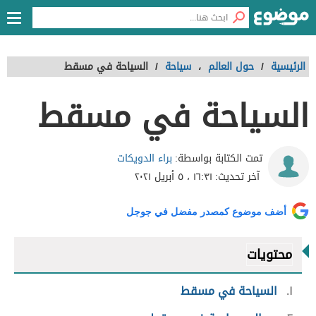
الرئيسية
/
حول العالم
،
سياحة
/
السياحة في مسقط
السياحة في مسقط
براء الدويكات
تمت الكتابة بواسطة:
آخر تحديث:
١٦:٣١ ، ٥ أبريل ٢٠٢١
أضف موضوع كمصدر مفضل في جوجل
محتويات
١
السياحة في مسقط