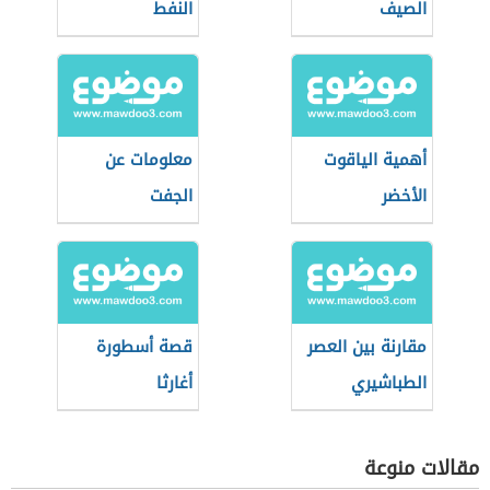
الصيف
النفط
أهمية الياقوت
معلومات عن
الأخضر
الجفت
مقارنة بين العصر
قصة أسطورة
الطباشيري
أغارثا
والجوراسي
مقالات منوعة