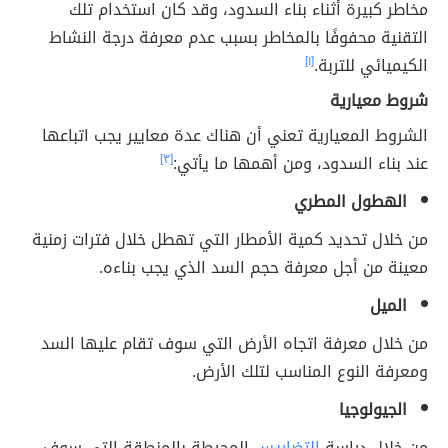
مخاطر كبيرة أثناء بناء السدود، وقد كان استخدام تلك
التقنية محفوفًا بالمخاطر بسبب عدم معرفة درجة النشاط
الكيميائي للتربة.
[١]
شروط معيارية
الشروط المعيارية تعني أن هناك عدة معايير يجب اتباعها
عند بناء السدود، ومن أهمها ما يأتي:
[٣]
الهطول المطري
من خلال تحديد كمية الأمطار التي تهطل خلال فترات زمنية
معينة من أجل معرفة حجم السد الذي يجب بناءه.
الميل
من خلال معرفة اتجاه الأرض التي سوف تقام عليها السد
ومعرفة النوع المناسب لتلك الأرض.
الجيولوجيا
من خلال دراسة
التضاريس
المحيطة بالمنطقة التي سوف