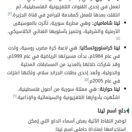
تعمل في إحدى القنوات التلفزيونية الفلسطينية، ثم
انتقلت بعدها للعمل كمقدمة للبرامج في قناة الجزيرة.
[٣]
لينا شاماميان:
وهي
مطربة سورية، تأثرت بالموسيقى
الأرمنية والشرقية، وتتميز بأسلوبها الغنائي الكلاسيكي.
[٤]
لينا كراسنوروتسكايا:
هي لاعبة كرة مضرب روسية، ولدت
في عام 1984م، بدأت مسيرتها الرياضية في عام 1999م،
وقد شاركت خلالها بالعديد من المسابقات المحلية
والدولية، وتُعد إحدى بطلات الجراند سلام، ولكنها اعتزلت
في عام 2005م.
[٥]
لينا حوارنة:
هي ممثلة سورية من أصول فلسطينية،
اشتُهرت بأدوارها التلفزيونية والسينمائية والإذاعية.
[٦]
دلع اسم لينا
توضح النقاط الآتية بعض أسماء الدلع التي يُمكن
استخدامها لمناداة حاملي اسم لينا: