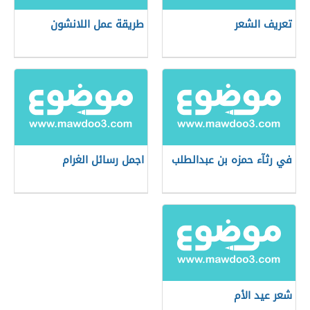
تعريف الشعر
طريقة عمل اللانشون
في رثآء حمزه بن عبدالطلب
اجمل رسائل الغرام
شعر عيد الأم