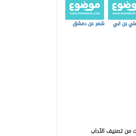
لي بن ابي
شعر عن دمشق
ت من تصنيف الآداب