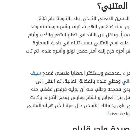
المتنبي؟
هو أحمد بن الحسين الجعفي الكندي، ولد بالكوفة عام 303
للهجرة وتوفي سنة 354 من الهجرة، عُرف بشعره وحكمته وقد
يراً، وتنقل بين البلاد في تعلم الشعر والأدب وأيام
عليه اسم المتنبي بسبب تنبأه في بادية السماوة
 أمره خرج إليه أمير حمص لؤلؤ وأسره عنده، ثم تاب
أمراء يمدحهم ويستكثر العطايا عندهم، فمدح
سيف
اني
وحظي عنده بالمكانة العالية، ثم انتقل إلى
يدي فمدحه وطلب منه أن يوليه فرفض فغضب منه
ل بين العراق والشام وفارس يمدح الأمراء، وكانت
ي
على يد فاتك الأسدي خال ضبة الذي هجاه المتنبي
ولده معه.
[١]
صيدة واحر قلباه