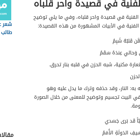
لفنية في قصيدة واحر قلباه
الفنية في قصيدة واحر قلباه، وفي ما يلي توضيح
شعر ع
الفنية في الأبيات المشهورة من هذه القصيدة:
طالب
مَّن قَلبُهُ شَبِمُ
وَحالي عِندَهُ سَقَمُ
تعارة مكنية، شبه الحزن في قلبه بنار تحرق.
لحزن
 به: النار، وقد حذفه وترك ما يدل عليه وهو
في البيت تجسيم وتوضيح للمعنى من خلال الصورة
مة.
ُبّاً قَد بَرى جَسَدي
َيفِ الدَولَةِ الأُمَمُ
مقالا