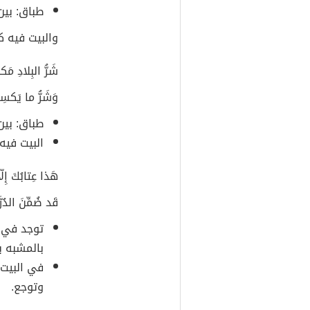
طباق: بين
والبيت فيه ك
شَرُّ البِلادِ مَ
وَشَرُّ ما يَكسِ
طباق: بين
البيت فيه
هَذا عِتابُكَ إِلّا 
قَد ضُمِّنَ الدُرَّ إ
توجد في ا
بالمشبه ب
في البيت 
وتوجع.