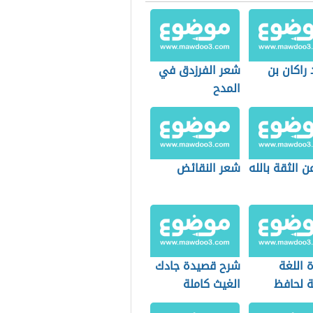
راكان بن
شعر الفرزدق في
المدح
 الثقة بالله
شعر النقائض
 اللغة
شرح قصيدة جادك
ة لحافظ
الغيث كاملة
م