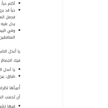
أكتم حباً
حباً قد ب
فجعل المش
يدل عليه
وفي البيت
المنافقين
يا أَعدَلَ النا
فيكَ الخِصامُ وَ
يا أعدل ا
طباق: بين
أُعيذُها نَظَرات
أَن تَحسَبَ الش
فيها تشب