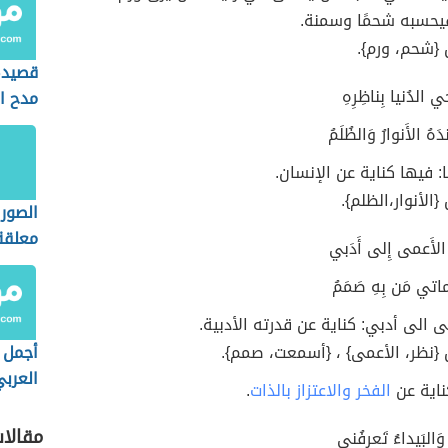
يحسبه شحمًا وسمنة.
 {شحم، ورم}.
قصيدة
خي الدُنيا بِناظِرِهِ
مدح ا
َهُ الأَنوارُ وَالظُلَمُ
: فيها كناية عن الإنسان.
{الأنوار،الظلم}.
الصور 
معلقة
رَ الأَعمى إِلى أَدَبي
القيس
ماتي مَن بِهِ صَمَمُ
ى الى أدبي: كناية عن قدرته الأدبية.
 {نظر، الأعمى} ، {أسمعت، صمم}.
أجمل أ
العرب
ناية عن
الفخر والاعتزاز بالذات
.
مقالا
 وَالبَيداءُ تَعرِفُني