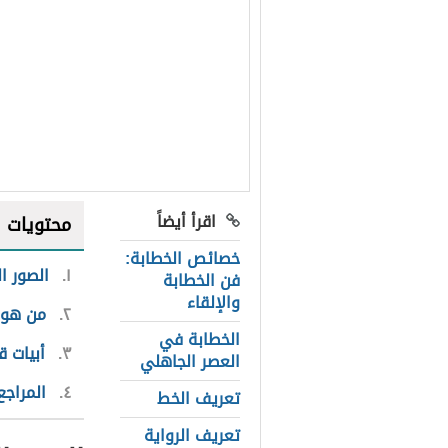
اقرأ أيضاً
محتويات
خصائص الخطابة:
١
الصور ا
فن الخطابة
والإلقاء
٢
من هو 
الخطابة في
٣
أبيات ق
العصر الجاهلي
٤
المراجع
تعريف الخط
تعريف الرواية