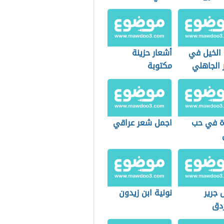
لخيل في
أشعار حزينة
 الجاهلي
مكتوبة
 في حب
اجمل شعر عراقي
 جرير
نونية ابن زيدون
زدق