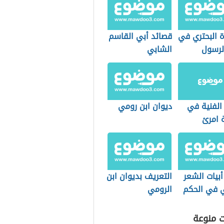
 البحتري في
قصائد أبي القاسم
لرسول
الشابي
الفنية في
ديوان ابن رومي
 امرئ
 (قفا نبكي)
بيات الشعر
التعريف بديوان ابن
ي في الحكم
الرومي
ت منوعة