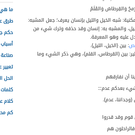
محُ وَالقِرطاسُ وَالقَلَمُ
ما هي 
كنية: شبه الخيل والليل بإنسان يعرف؛ جعل المشبه:
طرق عم
ليل، والمشبه به: إنسان وقد حذفه وترك شيء من
حكم جم
دل عليه وهو المعرفة.
أسباب 
قص
: بين {الخيل، الليل}.
ير: بين {القرطاس، القلم}، وهي ذكر الشيء وما
صناعة 
تعبير 
نا أن نفارقهم
الحل ا
شيء بعدكم عدم:::
كلمات 
{وجداننا، عدم}.
كلام ع
كم محي
 قوم وقد قدروا
فالراحلون هم