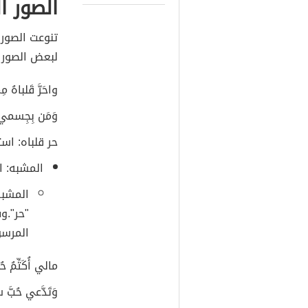
الصور ا
تنوعت الصور 
لبعض الصور 
واحَرَّ قَلباهُ مِ
وَمَن بِجِسمي 
حر قلباه: اس
المشبه: ا
المشبه
"حر".و
المرسو
مالي أُكَتِّمُ ح
وَتَدَّعي حُبَّ س