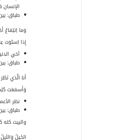
الإنسان ف
طباق: بين
وَما اِنتِفاعُ أَ
إِذا اِستَوَت عِند
أخي الدنيا
طباق: بين 
أَنا الَّذي نَظَ
وَأَسمَعَت كَلِ
نظر الأعم
طباق: بين
والبيت كله ك
الخَيلُ وَاللَيلُ