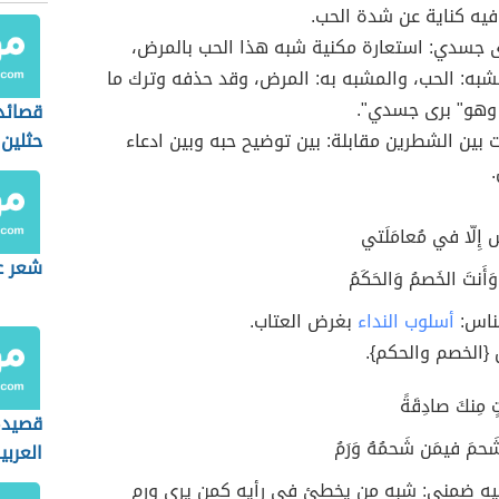
: فيه كناية عن شدة الحب.
رى جسدي: استعارة مكنية شبه هذا الحب بالمرض،
به: الحب، والمشبه به: المرض، وقد حذفه وترك ما
 وهو" برى جسدي".
قصائد 
 بين الشطرين مقابلة: بين توضيح حبه وبين ادعاء
حثلين
.
سِ إِلّا في مُعامَلَتي
شعر عن
أَنتَ الخَصمُ وَالحَكَمُ
لناس:
أسلوب النداء
بغرض العتاب.
 {الخصم والحكم}.
ٍ مِنكَ صادِقَةً
قصيدة
َحمَ فيمَن شَحمُهُ وَرَمُ
العربي
ابراهي
يه ضمني: شبه من يخطئ في رأيه كمن يرى ورم