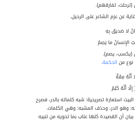
 {ترحلت، تفارقهم}.
ناية عن عزم الشاعر على الرحيل.
كانٌ لا صَديقَ بِهِ
بُ الإِنسانُ ما يَصِمُ
 {يكسب، يصم}.
 نوع من
الحكمة
.
أَنَّهُ مِقَةٌ
ِلّا أَنَّهُ كَلِمُ
لبيت استعارة تصريحية: شبه كلماته بالدر، فصرح
ه: وهو الدر، وحذف المشبه: وهي الكلمات.
بيان أن القصيدة كلها عتاب بما تحويه من تنبيه