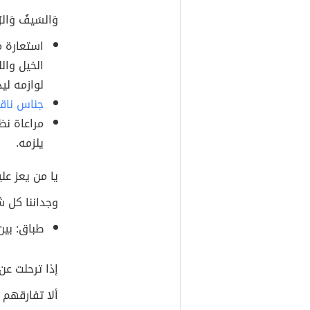
وَالسَيفُ وَالرُ
استعارة م
الخيل وال
لوازمه لي
جناس نا
مراعاة نظ
يلزمه.
يا من يعز علي
وجداننا كل 
طباق: بين 
إذا ترحلت عن
ألا تفارقهم 