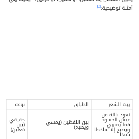
أمثلة توضيحية:
[٤]
بيت الشعر
الطباق
نوعه
نعوذ بالله من
عيش الحسود
حقيقي
بين اللفظين (يمسي
فما يمسي
(بين
ويصبح)
ويصبح إلّا ساخطا
فعلين)
كمدا