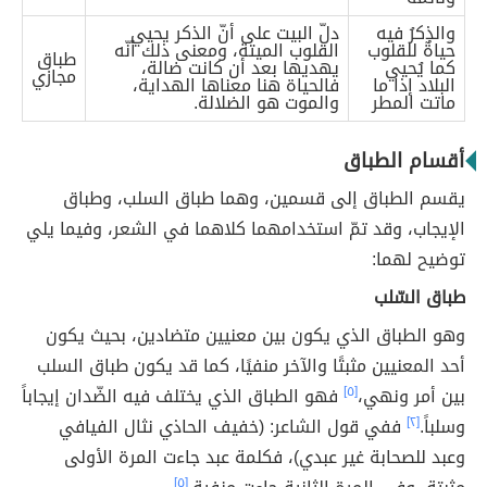
والذكرُ فيه
دلّ البيت على أنّ الذكر يحيي
حياةٌ للقلوب
القلوب الميتة، ومعنى ذلك أنّه
طباق
كما يُحيي
يهديها بعد أن كانت ضالة،
مجازي
البلاد إذا ما
فالحياة هنا معناها الهداية،
ماتت المطر
والموت هو الضلالة.
أقسام الطباق
يقسم الطباق إلى قسمين، وهما طباق السلب، وطباق
الإيجاب، وقد تمّ استخدامهما كلاهما في الشعر، وفيما يلي
توضيح لهما:
طباق السّلب
وهو الطباق الذي يكون بين معنيين متضادين، بحيث يكون
أحد المعنيين مثبتًا والآخر منفيًا، كما قد يكون طباق السلب
بين أمر ونهي،
[٥]
فهو الطباق الذي يختلف فيه الضّدان إيجاباً
وسلباً.
[٢]
ففي قول الشاعر: (خفيف الحاذي نثال الفيافي
وعبد للصحابة غير عبدي)، فكلمة عبد جاءت المرة الأولى
[٥]