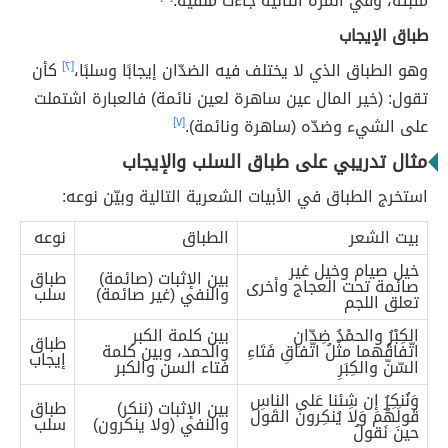
مثبتة، وفي المرة الثانية جاءت منفية.
طباق الإيجاب
وهو الطباق الذي لا يختلف فيه الضدّان إيجابًا وسلبًا،
[٢]
كأن
تقول: (
خير المال عين ساهرة لعين نائمة) فالعبارة اشتملت
على الشيء وضدّه (ساهرة ونائمة).
[٧]
مثال تدريبي على طباق السلب والإيجاب
استخرج الطباق في الأبيات الشعرية التالية وبيّن نوعه:
بيت الشعر
الطباق
نوعه
خيل صيام وخيل غير
بين الإثبات (صائمة)
طباق
صائمة تحت العجاج وأخرى
والنفي (غير صائمة)
سلب
تعلق اللجم
الكِبْرُ والحمْدُ ضِدّانِ
بين كلمة الكبر
طباق
اتّفاقُهما مثْلُ اتّفاقِ فَتَاءِ
والحمد، وبين كلمة
إيجاب
السّنّ والكِبَرِ
فتاء السن والكبر
وَنُنكِرُ إِن شِئنا عَلى الناسِ
بين الإثبات (ننكر)
طباق
قَولَهُم وَلا يُنكِرونَ القَولَ
والنفي (ولا ينكرون)
سلب
حينَ نَقولُ