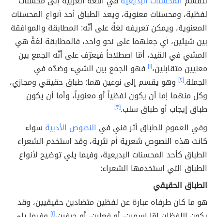
تنقسم
المحسنّات البديعية
في اللغة العربية إلى محسنات
لفظية، ومحسنات معنوية، ويعد الطباق أحد أنواع المحسنات
المعنوية، ويمكن تعريفه لغةً على أنّه: المطابقة والموافقة
بين شيئين، أي جعلهما على نحو واحد، فالمطابقة لغةً هي
المشي في القيد، أمّا اصطلاحاً فيعرّف على أنّه الجمع بين
معنيين متقابلين،
[١]
فهو الجمع بين الشيء وضدّه في
الجملة.
[٢]
وهو يقسم إلى نوعين هما: طباق حقيقي ومجازي،
وكل منهما إما أن يكون لفظياً أو معنوياً، وأما أن يكون
طباق إيجاب أو طباق سلب.
[٣]
وفي العموم للطباق أثر فني في
النصوص الأدبية
سواء
كانت هذه النصوص شعرية أم نثرية، وقد استخدم الشعراء
الطباق كأحد المحسنات البديعية، وفيما يلي توضيح لأنواع
الطباق التي استخدمها الشعراء:
الطباق الحقيقي
هو ما كان طرفاه عبارة عن لفظين متضادين حقيقيين، وقد
يكون اللفظان إمّا اسمين، أو فعلين، أو حرفين،
[١]
وفيما يلي