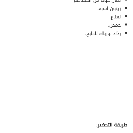
ثمان حبات من الطماطم.
زيتون أسود.
نعناع.
حمص.
رذاذ لورباك للطبخ.
طريقة التحضير: