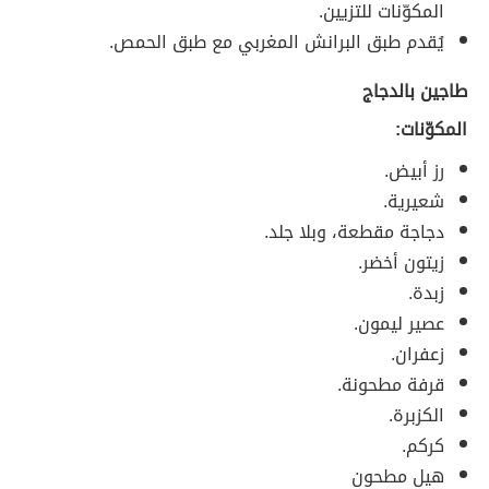
المكوّنات للتزيين.
يُقدم طبق البرانش المغربي مع طبق الحمص.
طاجين بالدجاج
المكوّنات:
رز أبيض.
شعيرية.
دجاجة مقطعة، وبلا جلد.
زيتون أخضر.
زبدة.
عصير ليمون.
زعفران.
قرفة مطحونة.
الكزبرة.
كركم.
هيل مطحون