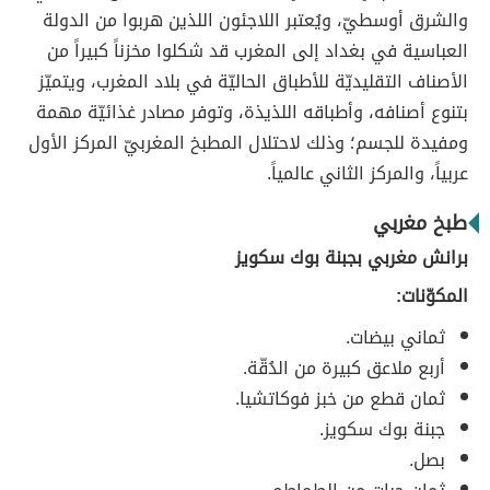
والشرق أوسطيّ، ويُعتبر اللاجئون اللذين هربوا من الدولة
العباسية في بغداد إلى المغرب قد شكلوا مخزناً كبيراً من
الأصناف التقليديّة للأطباق الحاليّة في بلاد المغرب، ويتميّز
بتنوع أصنافه، وأطباقه اللذيذة، وتوفر مصادر غذائيّة مهمة
ومفيدة للجسم؛ وذلك لاحتلال المطبخ المغربيّ المركز الأول
عربياً، والمركز الثاني عالمياً.
طبخ مغربي
برانش مغربي بجبنة بوك سكويز
المكوّنات:
ثماني بيضات.
أربع ملاعق كبيرة من الدُقّة.
ثمان قطع من خبز فوكاتشيا.
جبنة بوك سكويز.
بصل.