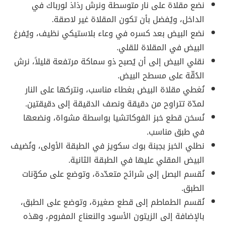
نضع مقلاة على نار متوسطة ونرش رذاذ لورباك في
الداخل، ويُفضل بأن تكون المقلاة غير لاصقة.
نضع البيض بعد كسره في وعاء بلاستيكي نظيف، ويُفرغ
البيض في المقلاة للقلي.
نقلي البيض إلى أن يُصبح ذو سماكة مرتفعة قليلاً، نرش
الدُقّة على مسطح البيض.
نُغطي مقلاة البيض بغطاء مناسب، ونتركها على النار
لمدّة تتراوح من دقيقة ونصف الدقيقة إلى دقيقتين.
نُسخن قطع خبز الفوكاتشيا بواسطة مشواة، ونضعها
في طبق مناسب.
نطلي الخبز بجبنة بوك سكويز في الطبقة الأولى، ونُضيف
البيض المقلي عليها في الطبقة الثانية.
نُقسم البصل إلى شرائح متعدّدة، وتوضع على مكوّنات
الطبق.
نُقسم الطماطم إلى قطع صغيرة، وتوضع على الطبق،
بالإضافة إلى الزيتون الأسود والنعناع المفروم، وهذه