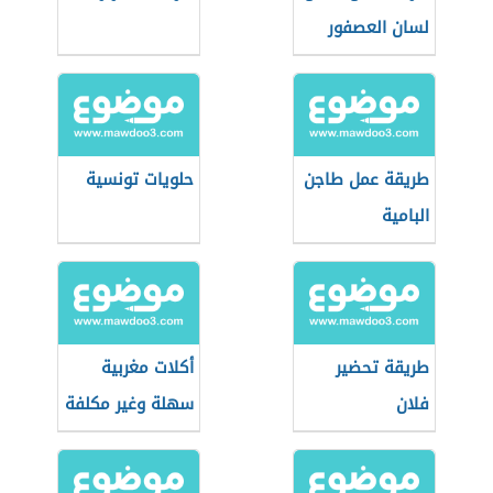
لسان العصفور
طريقة عمل طاجن
حلويات تونسية
البامية
طريقة تحضير
أكلات مغربية
فلان
سهلة وغير مكلفة