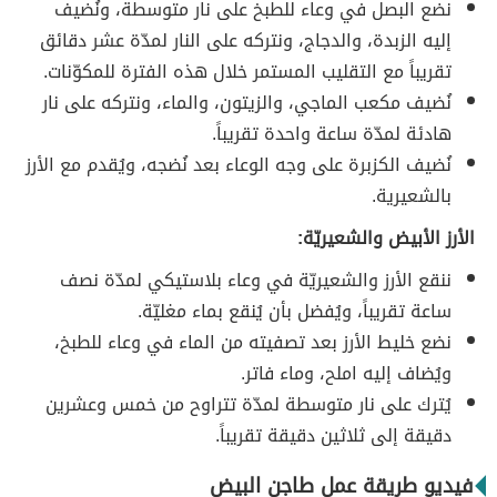
نضع البصل في وعاء للطبخ على نار متوسطة، ونُضيف
إليه الزبدة، والدجاج، ونتركه على النار لمدّة عشر دقائق
تقريباً مع التقليب المستمر خلال هذه الفترة للمكوّنات.
نُضيف مكعب الماجي، والزيتون، والماء، ونتركه على نار
هادئة لمدّة ساعة واحدة تقريباً.
نُضيف الكزبرة على وجه الوعاء بعد نُضجه، ويُقدم مع الأرز
بالشعيرية.
الأرز الأبيض والشعيريّة:
ننقع الأرز والشعيريّة في وعاء بلاستيكي لمدّة نصف
ساعة تقريباً، ويُفضل بأن يُنقع بماء مغليّة.
نضع خليط الأرز بعد تصفيته من الماء في وعاء للطبخ،
ويُضاف إليه املح، وماء فاتر.
يُترك على نار متوسطة لمدّة تتراوح من خمس وعشرين
دقيقة إلى ثلاثين دقيقة تقريباً.
فيديو طريقة عمل طاجن البيض