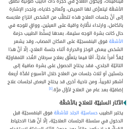
فيتامينات، ويكون العلاج في حجرة ذات أنابيب ضوئيّة تُطلق
الأشعَّة ليتعرَّض لها المريض، وتُعالج خلاياه، وتجدر الإشارة
إلى أنَّ جلسات العلاج هذه تتطلَّب من الشخص انتزاع ملابسه
بالكامل، وارتداء نظَّارة واقية على العينَين، وواقٍ للوجه في
حال كانت بشرة الوجه سليمة، بعدها يُسلِّط الطبيب حزمة
الأشعَّة
فوق البنفسجيّة على المكان المصاب، وقد يشعر
الشخص ببعض الوخز والحرارة أثناء جلسة العلاج، إلّا أنَّ هذا
يُعَدُّ أمراً عاديّاً، أمَّا فيما يتعلَّق بعلاج سرطان الغُدَد اللمفاويّة
التائيّة الجلدي، فقد يحتاج الحصول على بشرة صافية إلى
جلستَين أو ثلاث جلسات من العلاج خلال الأسبوع لمُدَّة أربعة
أشهر تقريباً، ومن ناحية أخرى قد يحتاج البعض لجلسات علاج
إضافيّة بعد عام من العلاج لأوَّل مرَّة.
[٤]
الآثار السلبيّة للعلاج بالأشعَّة
يختبر الطبيب
حساسيّة الجلد للأشعَّة
فوق البنفسجيّة قبل
الدخول في سلسلة الجلسات العلاجيّة، إلّا أنَّ هذا الاحتياط
المُبكِّر قد لا يكون حائلاً دون حدوث الآثار السلبيّة لاستخدام