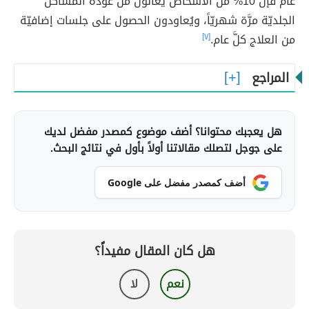
عامّ فإنَّ 10% من الأشخاص يُعانون من عودة المشاكل
الجلديّة مرَّة شهريّاً، ويُعاودون الحصول على جلسات إضافيّة
من العلاج كلَّ عام.
[٧]
المراجع
هل يعجبك محتوانا؟ أضف موضوع كمصدر مفضل لديك
على جوجل لتصلك مقالاتنا أولاً بأول في نتائج البحث.
أضف كمصدر مفضل على Google
هل كان المقال مفيداً؟
نعم
لا