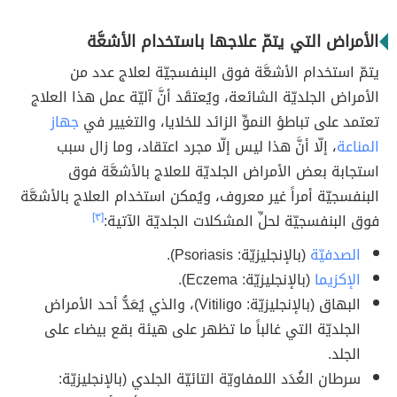
الأمراض التي يتمّ علاجها باستخدام الأشعَّة
يتمّ استخدام الأشعَّة فوق البنفسجيّة لعلاج عدد من
الأمراض الجلديّة الشائعة، ويُعتقَد أنَّ آليّة عمل هذا العلاج
تعتمد على تباطؤ النموِّ الزائد للخلايا، والتغيير في
جهاز
المناعة
، إلّا أنَّ هذا ليس إلّا مجرد اعتقاد، وما زال سبب
استجابة بعض الأمراض الجلديّة للعلاج بالأشعَّة فوق
البنفسجيّة أمراً غير معروف، ويُمكن استخدام العلاج بالأشعَّة
فوق البنفسجيّة لحلِّ المشكلات الجلديّة الآتية:
[٣]
الصدفيّة
(بالإنجليزيّة: Psoriasis).
الإكزيما
(بالإنجليزيّة: Eczema).
البهاق (بالإنجليزيّة: Vitiligo)، والذي يُعَدُّ أحد الأمراض
الجلديّة التي غالباً ما تظهر على هيئة بقع بيضاء على
الجلد.
سرطان الغُدَد اللمفاويّة التائيّة الجلدي (بالإنجليزيّة: