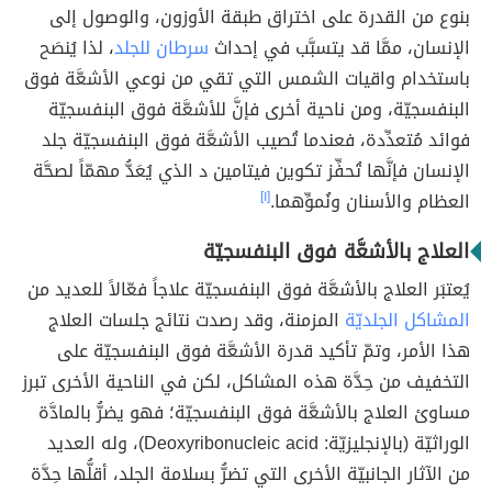
بنوع من القدرة على اختراق طبقة الأوزون، والوصول إلى
الإنسان، ممَّا قد يتسبَّب في إحداث
سرطان للجلد
، لذا يُنصَح
باستخدام واقيات الشمس التي تقي من نوعي الأشعَّة فوق
البنفسجيّة، ومن ناحية أخرى فإنَّ للأشعَّة فوق البنفسجيّة
فوائد مُتعدِّدة، فعندما تُصيب الأشعَّة فوق البنفسجيّة جلد
الإنسان فإنَّها تُحفِّز تكوين فيتامين د الذي يُعَدُّ مهمّاً لصحَّة
العظام والأسنان ونُموِّهما.
[١]
العلاج بالأشعَّة فوق البنفسجيّة
يُعتبَر العلاج بالأشعَّة فوق البنفسجيّة علاجاً فعّالاً للعديد من
المشاكل الجلديّة
المزمنة، وقد رصدت نتائج جلسات العلاج
هذا الأمر، وتمّ تأكيد قدرة الأشعَّة فوق البنفسجيّة على
التخفيف من حِدَّة هذه المشاكل، لكن في الناحية الأخرى تبرز
مساوئ العلاج بالأشعَّة فوق البنفسجيّة؛ فهو يضرُّ بالمادَّة
الوراثيّة (بالإنجليزيّة: Deoxyribonucleic acid)، وله العديد
من الآثار الجانبيّة الأخرى التي تضرُّ بسلامة الجلد، أقلُّها حِدَّة