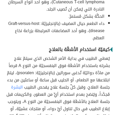
Cutaneous T-cell lymphoma)، وهو أحد أنواع السرطان
النادرة التي يُمكن أن تُصيب الجلد.
الحكَّة بشكل مُستمرّ.
داء الطعم حيال المضيف (بالإنجليزيّة: Graft-versus-host
disease)، وهو أحد المضاعفات المرتبطة بزراعة نخاع
العظم.
كيفيّة استخدام الأشعَّة بالعلاج
يُعطي الطبيب في بداية الأمر الشخص الذي سيتمّ علاج
بشرته باستخدام الأشعَّة فوق البنفسجيّة من النوع A قرصاً
من مادَّة دوائيّة تُدعَى سورالين (بالإنجليزيّة: psoralen)، ليتمّ
ابتلاعها مع الطعام، أو الحليب قبل ساعة أو ساعتَين من بدء
جلسة العلاج، وقبل كلِّ جلسة علاج يفحص الطبيب
البشرة
مُجدَّداً، ويُنصَح بعدم استخدام أيٍّ من العطور، والكريمات قبل
جلسة العلاج بالأشعَّة فوق البنفسجيّة من النوع A، ويتوجب
إبلاغ الطبيب في حال تناول أيِّ دواء، أو منتجات عشبيّة، أو