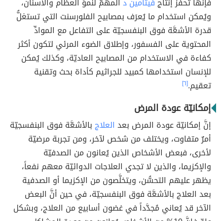
فإنَّها تُحفِّز إنتاج
فيتامين د
المهمّ لنُموِّ العظام والأسنان،
ويُمكن استخدام ما يُعرَف بمصابيح الفلورسنت التي تستغلُّ
قدرة الأشعَّة فوق البنفسجيّة على التفاعل مع الموادِّ
المحتوية على الفسفور، وإطلاق الضوء المرئي لتكون أكثر
كفاءة في الاستخدام من المصابيح العاديّة، وكذلك يُمكن
للإنسان استخدامها كمبيد للجراثيم كأداة بحث وتقنية
تعقيم.
[٦]
إمكانيّة عودة المرض
إنَّ إمكانيّة عودة المرض بعد
العلاج
بالأشعَّة فوق البنفسجيّة
أمرٌ متفاوت، ويختلف من شخص لآخر، ومن تجربة مرضيّة
لأخرى، فبعض الأشخاص الذين يُعانون من الصدفيّة
والإكزيما، والذين لا تجدي العلاجات الدوائيّة معهم نفعاً،
يظهر عليهم التحسُّن، ويتخلَّصون من الإكزيما أو الصدفية
بعد العلاج بالأشعَّة فوق البنفسجيّة، في حين أنَّ البعض
الآخر قد يُعاني مُجدَّداً في غضون أسابيع من العلاج، وبشكل