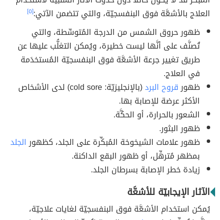
العلاج بالأشعَّة فوق البنفسجيّة، والتي تتضمن الآتي:
[٥]
ظهور حروق الشمس من الدرجة المُتوسِّطة، والتي
تُصنَّف على أنَّها ليست خطيرة، ويُمكن التغلُّب عليها عن
طريق تغيير جرعة الأشعَّة فوق البنفسجيّة المُستخدَمة
في العلاج.
ظهور
قروح البرد
(بالإنجليزيّة: cold sore) لدى الأشخاص
الأكثر عرضة للإصابة بها.
الشعور بالحرارة، أو الحكَّة.
ظهور البثور.
ظهور علامات الشيخوخة المُبكِّرة على الجلد، كظهور
الجلد
بمظهر مُترهِّل، أو ظهور البقع الداكنة.
زيادة خطر الإصابة بسرطان الجلد.
الآثار الإيجابيّة للأشعَّة
يُمكن استخدام الأشعَّة فوق البنفسجيّة لغايات علاجيّة،