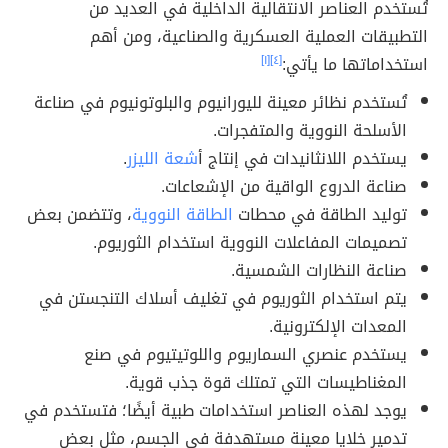
تُستخدم العناصر الانتقالية الداخلية في العديد من
التطبيقات العملية العسكرية والصناعية، ومن أهم
استخداماتها ما يأتي:
[٤]
[١]
تُستخدم نظائر معينة لليورانيوم والبلوتونيوم في صناعة
الأسلحة النووية والمتفجرات.
يستخدم اللانثانيدات في إنتاج أ
شعة الليزر
.
صناعة الدروع الواقية من الإشعاعات.
توليد الطاقة في محطات
الطاقة النووية
، وتتضمن بعض
تصميمات المفاعلات النووية استخدام الثوريوم.
صناعة النظارات الشمسية.
يتم استخدام الثوريوم في تغليف أسلاك التنجستن في
المعدات الإلكترونية.
يستخدم عنصري السماريوم واللوتيتيوم في صنع
المغناطيسات التي تمتلك قوة جذب قوية.
يوجد لهذه العناصر استخدامات طبية أيضًا؛ فتستخدم في
تدمير خلايا معينة مستهدفة في الجسم، مثل بعض