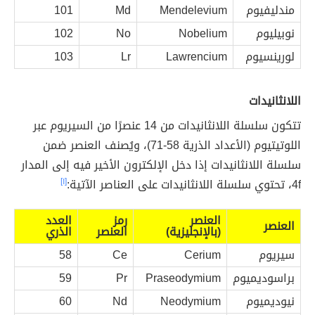
مندليفيوم
Mendelevium
Md
101
نوبيليوم
Nobelium
No
102
لورينسيوم
Lawrencium
Lr
103
اللانثانيدات
تتكون سلسلة اللانثانيدات من 14 عنصرًا من السيريوم عبر
اللوتيتيوم (الأعداد الذرية 58-71)، ويُصنف العنصر ضمن
سلسلة اللانثانيدات إذا دخل الإلكترون الأخير فيه إلى المدار
4f، تحتوي سلسلة اللانثانيدات على العناصر الآتية:
[١]
العنصر
رمز
العدد
العنصر
(بالإنجليزية)
العنصر
الذري
سيريوم
Cerium
Ce
58
براسوديميوم
Praseodymium
Pr
59
نيوديميوم
Neodymium
Nd
60