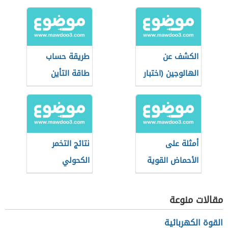
الكشف عن
طريقة حساب
الهالوجين (اختبار
طاقة التأين
بيلشتاين)
أمثلة على
نتائج التخمر
الأحماض القوية
الكحولي
والضعيفة
مقالات منوعة
القوة الكهربائية