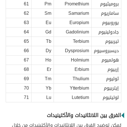
بروميثيوم
Promethium
Pm
61
ساماريوم
Samarium
Sm
62
يوروبيوم
Europium
Eu
63
جادولينيوم
Gadolinium
Gd
64
تيربيوم
Terbium
Tb
65
ديسبروسيوم
Dysprosium
Dy
66
هولميوم
Holmium
Ho
67
إربيوم
Erbium
Er
68
ثوليوم
Thulium
Tm
69
إيتربيوم
Ytterbium
Yb
70
لوتيتيوم
Lutetium
Lu
71
الفرق بين اللانثانيدات والأكتينيدات
يُمكن توضيح الفرق بين اللانثانيدات والأكتينيدات من خلال