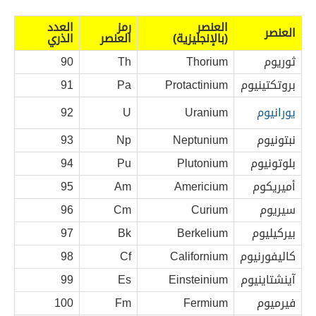
العنصر
رمز
العدد
العنصر
(بالإنجليزية)
العنصر
الذري
ثوريوم
Thorium
Th
90
بروتكتينيوم
Protactinium
Pa
91
يورانيوم
Uranium
U
92
نبتونيوم
Neptunium
Np
93
بلوتونيوم
Plutonium
Pu
94
أميريكوم
Americium
Am
95
سيريوم
Curium
Cm
96
بيركيليوم
Berkelium
Bk
97
كاليفورنيوم
Californium
Cf
98
آينشتاينيوم
Einsteinium
Es
99
فيرميوم
Fermium
Fm
100