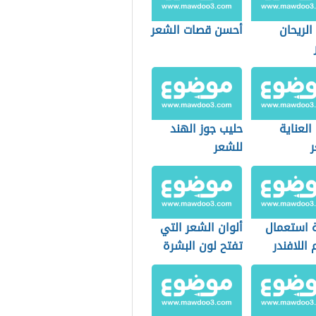
الريحان
أحسن قصات الشعر
العناية
حليب جوز الهند
ر
للشعر
 استعمال
ألوان الشعر التي
اللافندر
تفتح لون البشرة