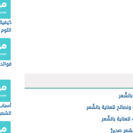
كيفية
الثوم 
فوائد 
بالشّعر
أسباب
نصائح للعناية بالشّعر
الشعر
لعناية بالشّعر
شعرٍ صحيٍّ