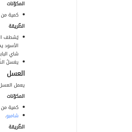
المكوّنات
كمية من ا
الطّريقة
يُشطف الش
الأسود يمن
شاي الباب
يغسلُ الشّ
العسل
يعمل العسل 
المكوّنات
كمية من 
شامبو
.
الطّريقة