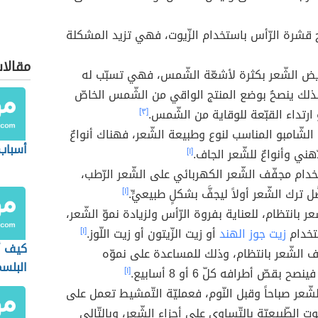
اج قشرة الرّأس باستخدام الزّيوت، فهي تزيد المشكلة
مقالات
ريض الشّعر بكثرة لأشعّة الشّمس، فهي تسبّب له
ذلك ينصحُ بوضع المنتج الواقي من الشّمس الخاصّ
 ارتداء القبّعة للوقاية من الشّمس.
[٣]
 الشّامبو المناسب لنوع وطبيعة الشّعر، فهناك أنواعٌ
أسباب
ّهني وأنواعٌ للشّعر الجاف.
[١]
تخدام مجفّف الشّعر الكهربائي على الشّعر الرّطب،
َّل ترك الشّعر أولاً ليجفَّ بشكلٍ طبيعيٍّ.
[١]
عر بانتظام، للعناية بفروة الرّأس ولزيادة نموّ الشّعر،
تخدام
زيت جوز الهند
أو زيت الزّيتون أو زيت اللّوز.
[١]
كيف أ
 الشّعر بانتظام، وذلك للمساعدة على نموّه
البلس
ح بقصّ أطرافه كلّ 6 أو 8 أسابيع.
[١]
ّعر صباحاً وقبل النّوم، فعمليّة التّمشيط تعمل على
يوت الطّبيعيّة بالتّساوي على أجزاء الشّعر، وبالتّالي