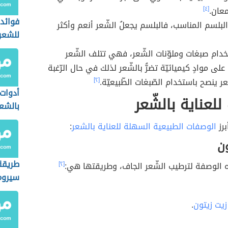
معان.
[٤]
فوائد 
لبلسم المناسب، فالبلسم يجعلُ الشّعر أنعم وأكثر
للشعر
تخدام صبغات وملوّنات الشّعر، فهي تتلف الشّعر
على موادٍ كيميائيّة تضرُّ بالشّعر لذلك في حال الرّغبة
ر ينصح باستخدام الصّبغات الطّبيعيّة.
[٢]
أدوات 
لعناية بالشّعر
بالشع
برز
الوصفات الطبيعية السهلة للعناية بالشعر
:
ون
طريقة
الوصفة لترطيب الشّعر الجاف، وطريقتها هي:
[٢]
سيروم 
للشعر
زيت زيتون
.