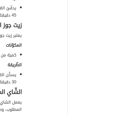
يدفّئ الق
45 دقيقة ثمَّ يغسل الشّعر جيّداً بالشّامبو.
زيت جوز ا
يعتبر زيت جو
المكوّنات
كمية من ز
الطّريقة
يسخَّن ال
30 دقيقة ثمَّ يغسل الشّعر بالشّامبو.
الشّاي الم
يعمل الشاي ع
المطلوب، وط