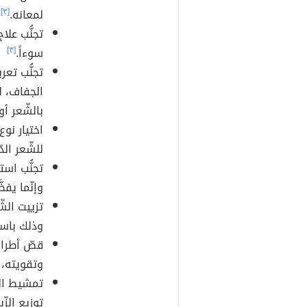
لمعانه.
[٣]
تجنُّب عل
سوءاً.
[٣]
تجنُّب تع
الجفاف، ل
بالشّعر أو
اختيار نوع
للشّعر الد
تجنُّب اس
وإنّما يفض
تزييت الشّ
وذلك باس
قصّ أطراف
وتقويته، فينص
تمشيط الش
توزيع الزّ