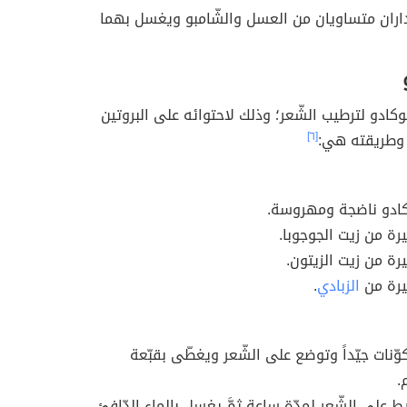
اران متساويان من العسل والشّامبو ويغسل بهما
كادو لترطيب الشّعر؛ وذلك لاحتوائه على البروتين
[٦]
وكادو ناضجة ومهروسة.
رة من زيت الجوجوبا.
رة من زيت الزيتون.
يرة من
الزبادي
.
وّنات جيّداً وتوضع على الشّعر ويغطّى بقبّعة
.
يط على الشّعر لمدّة ساعةٍ ثمَّ يغسل بالماء الدّافئ.