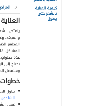
٥
المراجع
كيفية العناية
بالشعر حتى
العناية 
يطول
يتعرّض الشّعر
والمجعّد، وغ
المظهر الصّ
المشاكل، فال
عدّة خطواتٍ،
تحتاج إلى ال
وسنفصل الحد
خطوات و
تناول الغ
السّلمون
و
غسل الشّع