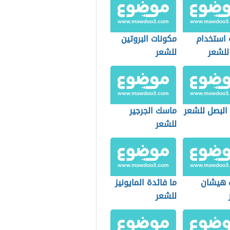
 استخدام
مكونات البروتين
للشعر
للشعر
البصل للشعر
ماسك الجرجير
للشعر
 هيشان
ما فائدة المايونيز
للشعر