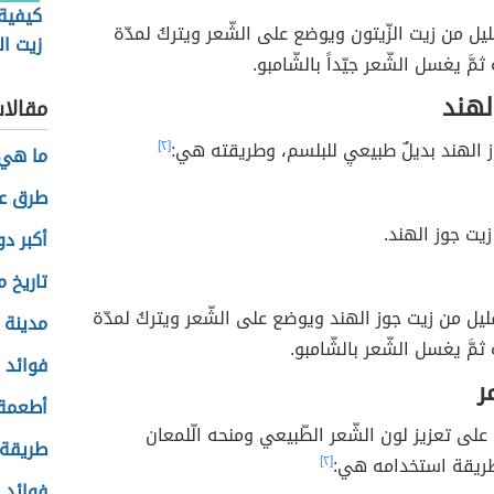
كيفية
ليل من زيت الزّيتون ويوضع على الشّعر ويتركُ لمدّة
زيت ال
للشعر
لهند
مقالا
ز الهند بديلٌ طبيعيٍ للبلسم، وطريقته هي:
[٢]
ما هي 
طرق عر
يت جوز الهند.
أكبر د
تاريخ 
قليل من زيت جوز الهند ويوضع على الشّعر ويتركُ لمدّة
مدينة ن
فوائد 
ر
أطعمة 
لى تعزيز لون الشّعر الطّبيعي ومنحه الّلمعان
طريقة 
ريقة استخدامه هي:
[٢]
فوائد 