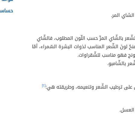
حساسية
لشاي المر.
ّعر بالشّاي المرِّ حسب اللّون المطلوب، فالشّاي
حُ لونَ الشّعر المناسب لذوات البشرة السّمراء، أمّا
ونج فهو مناسب للشّقراوات.
عر بالشّامبو.
على ترطيب الشّعر وتنعيمه، وطريقته هي:
[٢]
العسل.