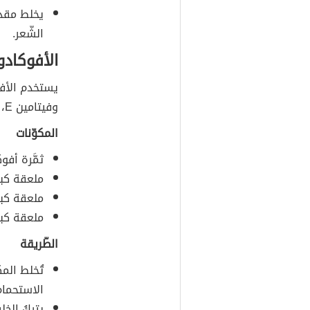
يخلط مقد
الشّعر.
الأفوكادو
يستخدم الأفو
وفيتامين E، وطريقته هي:
المكوّنات
ثمَّرة أف
ملعقة كبي
ملعقة كبي
ملعقة كب
الطّريقة
تُخلط المك
الاستحمام
يتركُ الخل