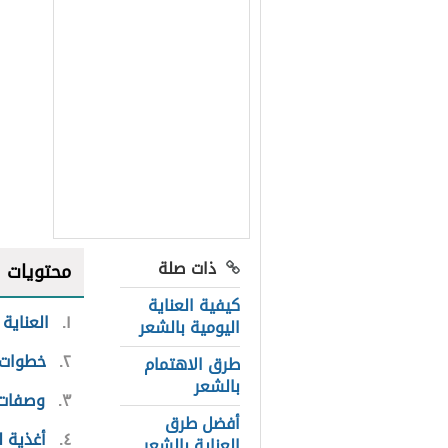
ذات صلة
محتويات
كيفية العناية
١
العناية 
اليومية بالشعر
٢
خطوات و
طرق الاهتمام
بالشعر
٣
وصفات ل
أفضل طرق
٤
أغذية ل
العناية بالشعر