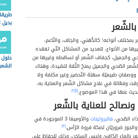
طريقة
بديل ا
بالشّعر
 بمختلف أنواعه؛ كالدُّهني، والجاف، والنّاعم،
يرها من الأنواع، للعديد من المشاكل التّي تفقده
حي والجميل، كجفاف الشّعر أو تساقطه وغيرها من
حلول 
الشعر
شّعر الصّحي والجميل يمنحُ الثّقة للسّيدة، وهناك
 ووصفاتٍ طبيعيّة سهلة التّحضير وغير مكلفة ولا
وقت وفعّالة في علاج مشاكل الشّعر والعناية به،
يث عنها في هذا الموضوع.
[١]
[٢]
نصائح للعناية بالشّعر
ذاء الصّحي،
فالبروتينات
والأوميغا 3 الموجودة في
الجوز ضروريّان لصحّة فروة الرّأس.
[٣]
ر بالماء الدّافئ وليس الساخن، وذلك للحفاظ على