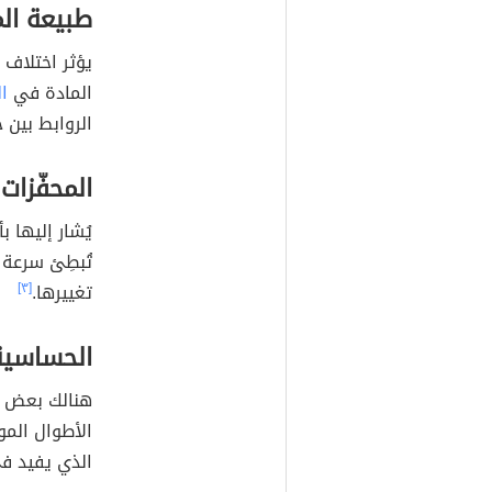
طبيعة المو
يؤثر اختلاف 
المادة في
ال
الروابط بين ج
المحفّزات
يُشار إليها ب
تُبطِئ سرعة 
تغييرها.
[٣]
الحساسية
هنالك بعض ال
الأطوال المو
الذي يفيد في