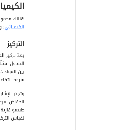
الكيميا
هنالك مجموع
الكيميائي
؛
ول
التركيز
يعدّ تركيز ال
التفاعل، فكلّم
بين المواد خ
سرعة التفاعل
وتجدر الإشار
انخفاض سرعة ا
طبيعةٍ غازية
لقياس التركي