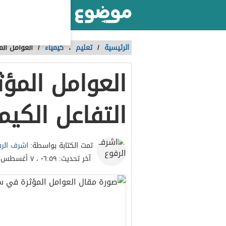
أكبر موقع عربي بالعالم
الرئيسية
/
تعليم
،
كيمياء
/
العوامل ال
العوامل المؤ
التفاعل الكيم
اشرف الر
تمت الكتابة بواسطة:
آخر تحديث:
٠٦:٥٩ ، ٧ أغسطس ٢٠٢٣