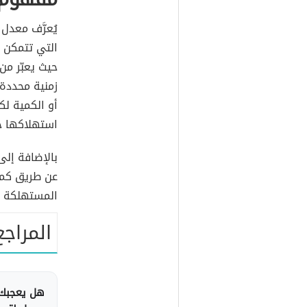
يُعرَّف معدل 
التي تتمكن ف
حيث يعبّر من 
زمنية محددة؛ 
أو الكمية لك
استهلاكها خل
بالإضافة إلى
عن طريق كميا
المستهلكة أث
المراجع
هل يعجبك 