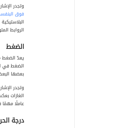
وتجدر الإشار
فوق البنفسج
البلاستيكية 
الروابط المت
الضغط
يعدّ الضغط م
الضغط في ال
بعضها البعض،
وتجدر الإشار
الغازات بعكس
عاملًا مهمًا
درجة الحرا