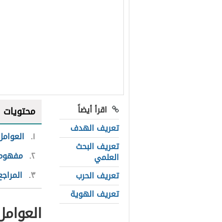
اقرأ أيضاً
محتويات
تعريف الهدف
١
العوامل
تعريف البحث
٢
مفهوم 
العلمي
٣
المراجع
تعريف الحرب
تعريف الهوية
العوامل