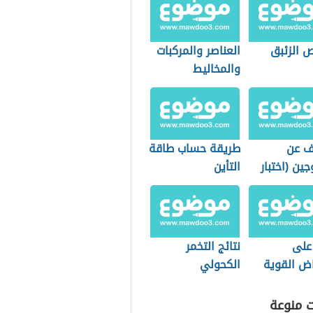
 الزئبق
العناصر والمركبات
والمخاليط
ف عن
طريقة حساب طاقة
جين (اختبار
التأين
ين)
 على
نتائج التخمر
اض القوية
الكحولي
يفة
ت منوعة