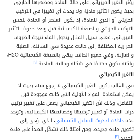
يؤثر التغير الفيزيائي على حالة المادة ومظهرها الخارجي
بحيث يكون التأثير ماديًا، ولا يحدث أي تغييرًا في التركيب
الجزيئي أو الذري للمادة، إذ يكون العنصر أو المادة بنفس
التركيب الجزيئي والصيغة الكيميائية قبل وبعد حدوث التأثير
الفيزيائي، فعلى سبيل المثال يتحول الماء نتيجة الظروف
الحرارية المختلفة إلى حالات عديدة هي السائلة، الصلبة
والغازية، وفي جميع الحالات يبقى بالصيغة الكيميائية H2O،
ولكنه يكون مختلفًا في شكله وحالته المادية.
[٢]
التغير الكيميائي
في الغالب يكون التغير الكيميائي لا رجوع فيه، بحيث لا
يمكن استعادة المواد الأولية التي كانت موجودة قبل
التفاعل، وذلك لأن التغير الكيميائي يعمل على تغيير ترتيب
ذرات المادة أو تغيير تركيبها وخصائصها الكيميائية، وتوجد
عدة
دلالات لحدوث التفاعل الكيميائي
، الذي يؤدي إلى
تكوين مادة جديدة، ومن أمثلة ذلك تشكّل الصدأ على مادة
الحديد.
[٣]