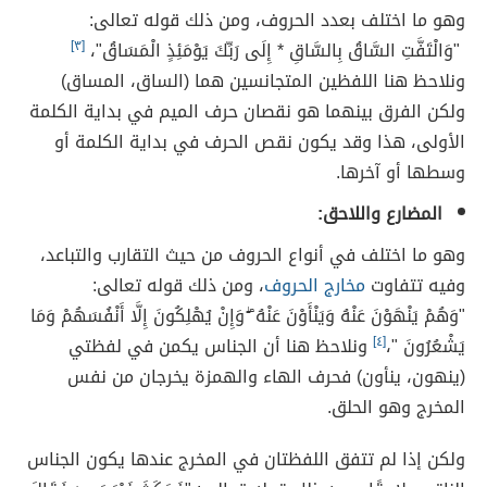
وهو ما اختلف بعدد الحروف، ومن ذلك قوله تعالى:
"وَالْتَفَّتِ السَّاقُ بِالسَّاقِ * إِلَى رَبِّكَ يَوْمَئِذٍ الْمَسَاقُ"،
[٣]
ونلاحظ هنا اللفظين المتجانسين هما (الساق، المساق)
ولكن الفرق بينهما هو نقصان حرف الميم في بداية الكلمة
الأولى، هذا وقد يكون نقص الحرف في بداية الكلمة أو
وسطها أو آخرها.
المضارع واللاحق:
وهو ما اختلف في أنواع الحروف من حيث التقارب والتباعد،
وفيه تتفاوت
مخارج الحروف
، ومن ذلك قوله تعالى:
"وَهُمْ يَنْهَوْنَ عَنْهُ وَيَنْأَوْنَ عَنْهُ ۖ وَإِنْ يُهْلِكُونَ إِلَّا أَنْفُسَهُمْ وَمَا
يَشْعُرُونَ "،
[٤]
ونلاحظ هنا أن الجناس يكمن في لفظتي
(ينهون، ينأون) فحرف الهاء والهمزة يخرجان من نفس
المخرج وهو الحلق.
ولكن إذا لم تتفق اللفظتان في المخرج عندها يكون الجناس