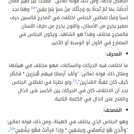
الناقص لاحقًا، ومن ذلك قوله تعالى: "فَمَكَثَ غَيْرَ بَعِيدٍ فَقَالَ
أَحَطْتُ بِمَا لَمْ تُحِطْ بِهِ وَجِئْتُكَ مِنْ سَبَإٍ بِنَبَإٍ يَقِينٍ"
[٥]
وهنا نجد
(سبأ ونبأ) لفظتي الجناس اختلفت في المخرج فالسين حرف
صفير يخرج من الأسنان، والنون يخرج من طرف اللسان
فالمخرج مختلف وهذا هو الشاهد، ويكون الجناس في
المضارع في الأول أو الوسط أو الأخير.
المحرف:
ما اختلفت فيه الحركات والسكنات، فهو مختلف في هيئتها
ومثال ذلك قوله تعالى: "وَلَقَد أَرسَلنَا فِيهِم مُّنذِرِينَ * فَانظُر
كَيفَ كَانَ عَقِبَةُ المُنذَرِينَ"،
[٦]
ولو نظرنا في لفظتي الجناس
نجد أن الاختلاف كان في الحركات بين الكسر على الذال
والفتح على الذال في الكلمة الثانية.
المصحف
:
وهو الجناس الذي يختلف في الهيئة، ومن ذلك قوله تعالى:
"وَالَّذِي هُوَ يُطْعِمُنِي وَيَسْقِينِ * وَإِذَا مَرِضْتُ فَهُوَ يَشْفِينِ"
[٧]
،