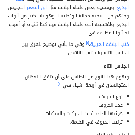
البديع
، ويسميه بعض علماء البلاغة مثل
ابن المعتز
التجنيس،
ومنهم من يسميه مجانسًا وتجنيسًا، وهو باب كبير من أبواب
البديع، ولأهميته ألف علماء البلاغة فيه كتبًا كثيرة أو أفردوا
له أبوابًا عظيمة في
كتب البلاغة العربية
.
[١]
وفي ما يأتي توضيح للفرق بين
الجناس التام والجناس الناقص:
الجناس التام
ويقوم هذا النوع من الجناس على أن يتفق اللفظان
المتجانسان في أربعة أشياء هي:
[٢]
نوع الحروف.
عدد الحروف.
هيئتها الحاصلة من الحركات والسكنات.
ترتيب الحروف في الكلمة.