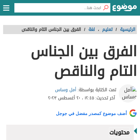
الرئيسية
/
تعليم
،
لغة
/
الفرق بين الجناس التام والناقص
الفرق بين الجناس
التام والناقص
أمل وساس
تمت الكتابة بواسطة:
آخر تحديث:
١٢:٤٥ ، ٢٠ أغسطس ٢٠٢٣
أضف موضوع كمصدر مفضل في جوجل
محتويات