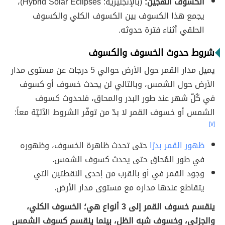
الكسوف الهجين:
(بالإنجليزية: Hybrid Solar Eclipses)،
يجمع هذا الكسوف بين الكسوف الكلي والكسوف
الحلقي أثناء فترة حدوثه.
شروط حدوث الخسوف والكسوف
يميل مدار القمر حول الأرض حوالي 5 درجات عن مستوى مدار
الأرض حول الشمس، وبالتالي لن يحدث خسوف أو كسوف
في كُلّ شهر عند طور البدر والمحاق، فلحدوث كسوف
الشمس أو خسوف القمر لا بدّ من توفّر الشروط الآتيّة معاً:
[٧]
ظهور القمر بدرًا
حتى تحدث ظاهرة الخسوف، وظهوره
في طور المُحاق حتى يحدث كسوف الشمس.
وجود القمر في أو بالقرب من إحدى النقطتين التي
يتقاطع عندها مداره مع مستوى مدار الأرض.
ينقسم خسوف القمر إلى 3 أنواع هي؛ الخسوف الكلي،
والجزئي، وخسوف شبه الظل، بينما ينقسم كسوف الشمس