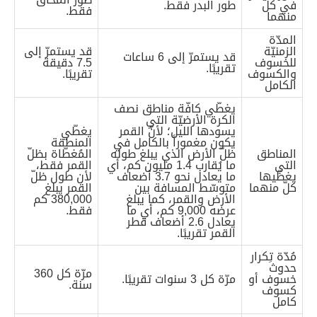
في كلّ
طور البدر فقط.
فقط.
منهما
المدّة
الزمنيّة
قد يستمرّ إلى
قد يستمرّ إلى 6 ساعات
للخسوف
7.5 دقيقة
تقريبًا.
والكسوف
تقريبًا.
الكامل
يغطّي كافّة مناطق نصف
الكرة الأرضيّة التي
يسودها الليل؛ لأنّ القمر
يغطّي
يكون مغموراً بالكامل في
المنطقة
المناطق
ظلّ الأرض الذي يبلغ طوله
المُغطّاة بظلّ
التي
ما يُقارب 1.4 مليون كم، أي
القمر فقط،
يغطّيها
ما يعادل نحو 3.7 أضعاف
لأن طول ظلّ
كلّ منهما
متوسّط المسافة بين
القمر يبلغ
الأرض والقمر، كما يبلغ
380,000 كم
عرضه 9,000 كم، أي ما
فقط.
يعادل 2.6 أضعاف قطر
القمر تقريبًا.
مُدّة تِكرار
حدوث
مرّة كل 360
خسوف أو
مرّة كل 3 سنوات تقريبًا.
سنة.
كسوف
كامل