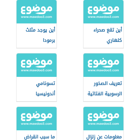
أين تقع صحراء
أين يوجد مثلث
كلهاري
برمودا
تعريف الصخور
تسونامي
الرسوبية الفتاتية
أندونيسيا
معلومات عن زلزال
ما سبب انقراض