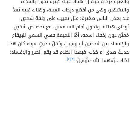
والغيبة درجات حيث إنّ هناك غيبة كبيرة تكون بالقذف
والتشهير، وهي من أفظع درجات الغِيبة، وهناك غِيبة تُعدُّ
عند بعض الناس صغيرة؛ مثل تعييب على خِلقة شخصٍ،
أوعلى هيئته، وتكون أمام السامعين، مع تخصيص شخصٍ
مُعيَّن دون إخفاء اسمه، أمَّا النميمة فهي السعي للإيقاع
والإفساد بين شخصين أو زوجين، ونَقلُ حديثٍ سواء كان هذا
حديثُ صدق أم كذب، فبهذا الكلام قد يقع الضرر والإفساد؛
لذلك حرَّمهما الله -عزَّوجلَّ-.
[٣]
[٤]