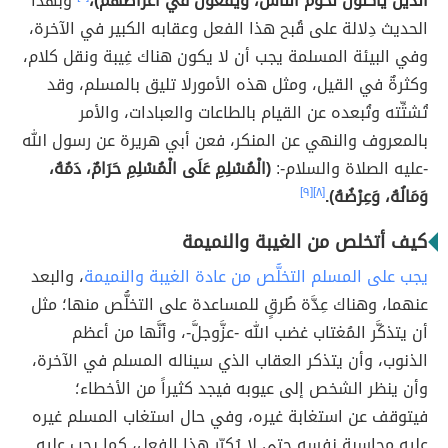
الذين يأكلون لحوم الناس، ويقعون في أعراضهم)،
وبهذا
الحديث دِلالة على قُبح هذا الفعل وعقابه الكبير في الآخرة،
وفي البيئة المسلمة يجب أن لا يكون هناك غِيبة ونقل كلام،
وكثرةٌ في القيل، ومثل هذه الأمورلا تليق بالمسلم، وقد
تُشتِّته وتُبعده عن القيام بالطاعات والعبادات، والأمر
بالمعروف والنهي عن المنكر، فعن أبي هريرة عن رسول الله
-عليه الصلاة والسلام-:
(الْمُسْلِمِ عَلَى الْمُسْلِمِ حَرَامٌ، دَمُهُ،
وَمَالُهُ، وَعِرْضُهُ).
[٨]
[٩]
كيف أتخلص من الغيبة والنميمة
يجب على المسلم التخلُّص من عادة الغيبة والنميمة
، والبعد
عنهما، وهناك عِدَّة طُرقٍ للمساعدة على التخلُّص منها؛ مثل
أن يتذكَّر المُغتاب غضب الله -عزَّوجلَّ-، وأنَّها من أعظم
الذنوب، وأن يتذكر العقاب الذي سيناله المسلم في الآخرة،
وأن ينظر الشخص إلى عيوبه فيجد كثيراً من الأخطاء؛
فيتوقف عن استغابة غيره، وفي حال استغاب المسلم غيره
عليه محاسبة نفسه حتى لا يُكرّر هذا الفعل، كما يجب عليه