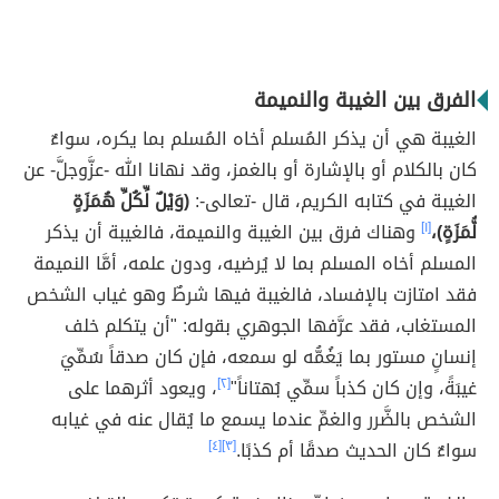
الفرق بين الغيبة والنميمة
الغيبة هي أن يذكر المُسلم أخاه المُسلم بما يكره، سواءٌ
كان بالكلام أو بالإشارة أو بالغمز، وقد نهانا الله -عزَّوجلَّ- عن
الغيبة في كتابه الكريم، قال -تعالى-:
(وَيْلٌ لِّكُلِّ هُمَزَةٍ
لُّمَزَةٍ)،
[١]
وهناك فرق بين الغيبة والنميمة، فالغيبة أن يذكر
المسلم أخاه المسلم بما لا يُرضيه، ودون علمه، أمَّا النميمة
فقد امتازت بالإفساد، فالغيبة فيها شرطٌ وهو غياب الشخص
المستغاب، فقد عرَّفها الجوهري بقوله: "أن يتكلم خلف
إنسانٍ مستور بما يَغُمُّه لو سمعه، فإن كان صدقاً سُمِّيَ
غيبَةً، وإن كان كذباً سمِّي بُهتاناً"
[٢]
، ويعود أثرهما على
الشخص بالضَّرر والغمِّ عندما يسمع ما يُقال عنه في غيابه
سواءٌ كان الحديث صدقًا أم كذبًا.
[٣]
[٤]