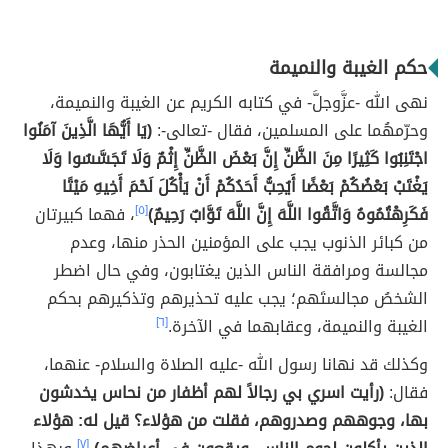
حكم الغيبة والنميمة
نهى الله -عزَّوجلَّ- في كتابه الكريم عن الغيبة والنميمة،
وحرّمهُما على المسلمين، فقال -تعالى-:
(يَا أَيُّهَا الَّذِينَ آمَنُوا
اجْتَنِبُوا كَثِيرًا مِنَ الظَّنِّ إِنَّ بَعْضَ الظَّنِّ إِثْمٌ وَلَا تَجَسَّسُوا وَلَا
يَغْتَبْ بَعْضُكُمْ بَعْضًا أَيُحِبُّ أَحَدُكُمْ أَنْ يَأْكُلَ لَحْمَ أَخِيهِ مَيْتًا
فَكَرِهْتُمُوهُ وَاتَّقُوا اللَّهَ إِنَّ اللَّهَ تَوَّابٌ رَحِيمٌ)
[٥]
، فهما كبيرتان
من كبائر الذنوب يجب على المؤمنين الحذر منها، وعدم
مجالسة ومرافقة الناس الذين يغتابون، وفي حال اضطر
الشخصُ مجالستَهم؛ يجب عليه تحذيرهم وتذكيرهم بحكم
الغيبة والنميمة، وعقابهما في الآخرة.
[٦]
وكذلك قد نهانا رسول الله -عليه الصلاة والسلام- عنهما،
فقال:
(رأيت اسري بي رجالاً لهم أظفار من نحاس يخدشون
بها، وجوههم وصدروهم، فقلت من هؤلاء؟ قيل له: هؤلاء
[٧]