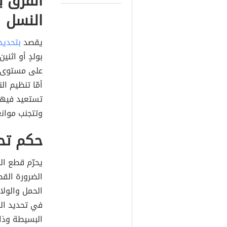
الفرق ب
النسل
يقصد
بتحديد
بولدٍ أو اثن
على مستوى ما
أمّا تنظيم ال
تستعيد فيها 
وتتجنب موانعه
حكم تح
يحرّم قطع الن
الضرورة القص
الحمل والولاد
في تحديد الن
البسيطة وذات 