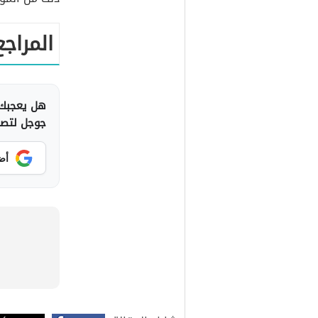
المراجع
هل يعجبك 
جوجل لتصلك
أض