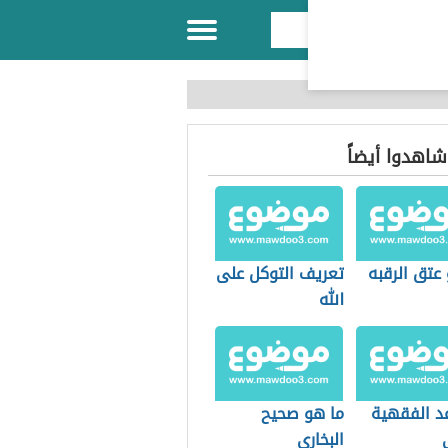
 شاهدوا أيضاً
عتق الرقبه
تعريف التوكل على
الله
عد الفقهية
ما هو صحيح
البخاري