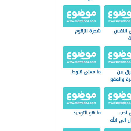
 النفس
شجرة الزقوم
ة
رق بين
ما معنى قنوط
رة والعفو
 احب
ما هو التوحيد
ل الى الله