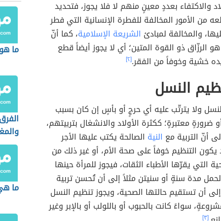
اد والاكتفاء بعددٍ معينٍ منهم لا فلا يجوز، فتحديد
ه من الأمور المخالفة للفطرة الإنسانية التي فطر
ليها، والمخالفة لمبادئ
الشريعة الإسلامية
، كما أنّ
هو الرزّاق ذو القوة المتين؛ أي لا يجوز أيضاً قطع
ما هو ا
ه خشية وخوفاً من الفقر.
[٢]
ظيم النسل
لنسل ولا يترتّب عليه أي حرجٍ أو بأسٍ إن كان بسبب
الفرق 
أو ضرورةٍ معتبرةٍ؛ ككثرة الأولاد والانشغال بتربيتهم،
والمغ
ى أنّ التربية مع
النية
الصالحة يكتب عليها الأجر
يكون التنظيم خوفاً على صحة الأم، أو غير ذلك من
ة التي يقرّها الأطباء الثقات، فيجوز للمرأة حينها
لحمل مدة سنةٍ أو سنيتن مثلاً إلى أن تُحسن تربية
ما هي
إلى أن تستقيم حالتها الصحية، ويجوز تنظيم النسل
روعةٍ، سواءً كانت بالحبوب أو باللولب أو بالإبر وغير
نع.
[٣]