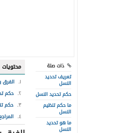
ذات صلة
محتويات
تعريف تحديد
١
الفرق ب
النسل
٢
حكم تح
حكم تحديد النسل
٣
حكم تن
ما حكم تنظيم
النسل
٤
المراجع
ما هو تحديد
النسل