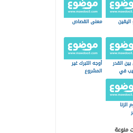
اليقين
معنى القصاص
بين القدر
أوجه التبرك غير
يب في
المشروع
م
الزنا
ت منوعة