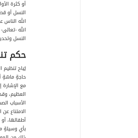
أو كثرة الأول
النسل أو قطع
الله الناس ع
الله -تعالى- 
النسل وتحديد
حكم تن
يُباح تنظيم ا
حاجةٍ ماسّةٍ 
مع الإشارة إل
العظيم، وقد 
الأسباب الصحي
الامتناع عن ا
أطفالها، أو 
بأي وسيلةٍ مش
ذلك من الموا