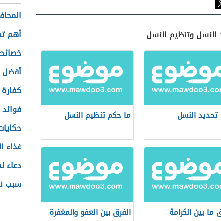
المحاف
أهم تط
د النسل وتنظيم النسل
خصائص
أفضل ه
كفارة 
فوائد 
تحديد النسل
ما حكم تنظيم النسل
حكايات
غذاء ال
دعاء ل
سبب نز
ق ما بين الكرامة
الفرق بين العفو والمغفرة