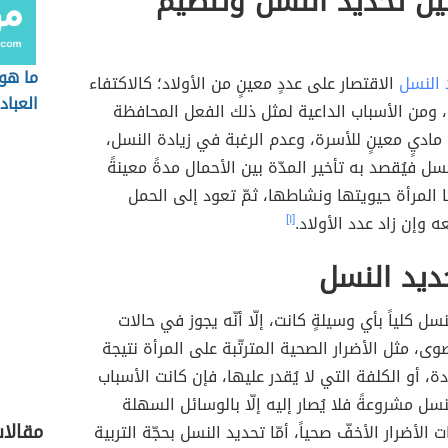
ين تحديد النسل وتنظيم
ما هو
 النسل
الاقتصار على عددٍ معينٍ من الأولاد؛ كالاكتفاء
العباد
ين، ومن الأسباب الداعية لمثل ذلك الفعل المحافظة
ديٍ معينٍ للأسرة، وعدم الرغبة في زيادة النسل،
نسل فيُقصد به تأخير المدّة بين الأحمال مدةً معينةً
المرأة حيويتها ونشاطها، ثمّ تعود إلى الحمل
 وإن زاد عدد الأولاد.
[١]
ديد النسل
سل كلياً بأي وسيلةٍ كانت، إلّا أنّه يجوز في حالات
وى، مثل الأضرار الصحية المترتّبة على المرأة نتيجة
ة، أو الكلفة التي لا يُقدر عليها، فإن كانت الأسباب
سل مشروعةً فلا يُصار إليه إلّا بالوسائل السهلة
مقالا
الأضرار الأخفّ صحياً، أمّا تحديد النسل بحجّة التربية