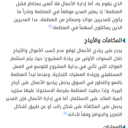
الذي يقوم به، أما إدارة الأعمال فلا تُعنى بمخاطر فشل
المنظمة؛ إذ يعتبر المدير موظفاً في المنظمة ونادراً ما
يكون للمديرين عوائد ومصالح من المنظمة، عدا المديرين
الذين يمكتلون أسهماً في المنظمة.
[٢]
المكافآت والأرباح
يجدر على ريادي الأعمال توقع عدم كسب الأموال والأرباح
خلال السنوات الأولى من ريادة المشروع؛ حيث يتم استثمار
العوائد التي تأتي في بداية المشروع للتوسع في العمل
المستقبلي وزيادة العمليات التجارية، وعندما تبدأ المنظمة
بالنمو والتطور في السوق يحصل رياديو الأعمال على أرباح
كبيرة، وإذا حظيت المنظمة بفرصة الاستحواذ عليها ستزيد
كمية العائد على الاستثمار، أما في إدارة الأعمال فإن المدير
يحصل على المكافأة على شكل راتب أو عن طريق أشكال
التعزيز والحوافز وِفقاً لأدائه.
[٢]
العمليات