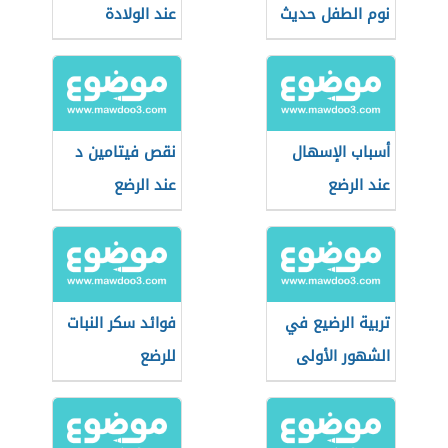
نوم الطفل حديث
عند الولادة
الولادة
أسباب الإسهال
نقص فيتامين د
عند الرضع
عند الرضع
تربية الرضيع في
فوائد سكر النبات
الشهور الأولى
للرضع