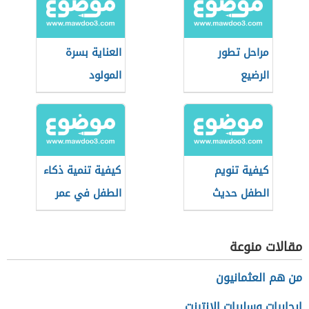
مراحل تطور
العناية بسرة
الرضيع
المولود
كيفية تنويم
كيفية تنمية ذكاء
الطفل حديث
الطفل في عمر
الولادة
السنة
مقالات منوعة
من هم العثمانيون
إيجابيات وسلبيات الإنترنت