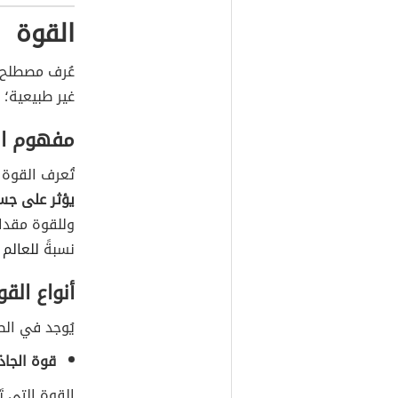
القوة
عُرف مصطلح 
غير طبيعية؛ 
مفهوم ال
تُعرف القوة (بالإنجليزيّة:
يؤثر على جسم
نسبةً
للعالم 
أنواع القو
يُوجد في الطبيعة 4 أنواع أساسية للقوة،
قوة الجاذ
القوة التي ت