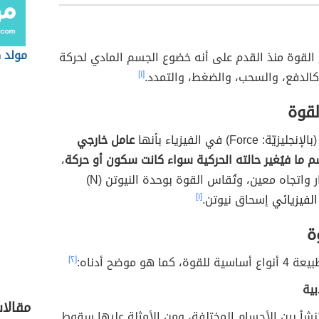
مولد ك
القوة منذ القدم على أنه خضوع الجسم المادي لحركة
كالدفع، والسحب، والضغط، والتمدد.
[١]
قوة
 Force) في الفيزياء بأنها
عامل خارجي
 ما فيُغير حالته الحركية سواء كانت سكون أو حركة
،
وللقوة مقدار واتجاه معين، وتُقاس القوة بوحدة النيوتن (N)
الفيزيائي
إسحاق نيوتن.
[١]
ة
 كما هو موضح أدناه:
[٢]
بية
مقالا
َنشأ بين الأجسام المختلفة، ومن الأمثلة عليها سقوط