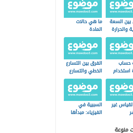
 بين السعة
ما هي حالات
ية والحرارة
المادة
ة
 حساب
الفرق بين التسارع
 استخدام
الخطي والتسارع
الزاوي
لقياس غير
السببية في
ر
الفيزياء: مبدأها
ودورها في البحث
العلمي
ت منوعة