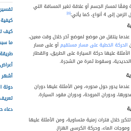
 وفقًا لمسار الجسم أو علاقة تغير المسافة التي
تفسير 
ى 4 أنواع، كما يأتي:
[٥]
كيفية 
ة
كيف ت
عندما ينتقل من موضع لموضع آخر خلال وقت معين،
ما سبب
ن
الحركة الخطية على مسار مستقيم
أو على مسار
لأمثلة عليها حركة السيارة على الطريق، والقطار
طريقة 
لحديدية، وسقوط ثمرة من الشجرة.
أعراض 
ية
أشهر ا
ندما يدور حول محوره، ومن الأمثلة عليها دوران
دولة ا
ورها، ودوران المروحة، ودوران مقود السيارة.
تعريف 
ة
دعاء ح
تتكرر خلال فترات زمنية متساوية، ومن الأمثلة عليها
، وموجات الماء، وحركة الكرسي الهزاز.