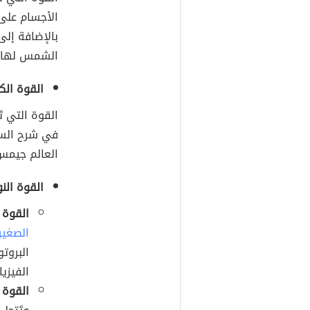
الأجسام على
بالإضافة إل
الشمس لها، و
القوة ال
القوة التي تَ
في شرح السل
العالم جيمس 
القوة الن
القوة 
الصغير
البروت
الفيزيائيون في ا
القوة 