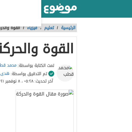
أكبر موقع عربي بالعالم
الرئيسية
/
تعليم
،
فيزياء
/
القوة والحر
القوة والحركة
محمد قط
تمت الكتابة بواسطة:
هدى 
تم التدقيق بواسطة:
آخر تحديث:
٠٥:٢٨ ، ٨ نوفمبر ٢٠٢١