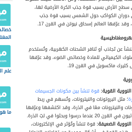
 سطح الأرض بسبب قوة جذب الكرة الأرضية لها،
ى دوران الكواكب حول الشمس بسبب قوة جذب
قد عرّفها العالم إسحاق نيوتن في القرن 17.
خصائ
المغن
كهرومغناطيسية
نشأ عن تَجاذب أو تَنافر الشحنات الكهربية، وتُستخدم
وك الكيميائي للمادة وخصائص الضوء، وقد عرّفها
كليرك ماكسويل في القرن 19.
علم ال
ووية
النووية القوية:
قوة تنشأ بين مكونات الجسيمات
ة
؛ مثل البروتونات والنيترونات، وتُسهم في ربط
ونات والنيترونات معًا في الذرة، وقد اكتشفها وعرّفها
ما هو
لقرن 20 عندما درسوا وبحثوا في لبّ الذرة.
النووية الضعيفة:
قوة تنشأ وتُؤثر في الإلكترونات،