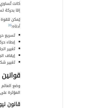
كانت تُساوي 
إمّا بحركة تس
يُمكن للقوة 
أدناه:
[٨]
تَسريع حر
إبطاء حرك
تَغيير اتج
إيقاف الج
تَغيير شك
قوانين 
المؤثرة على 
قانون نيو