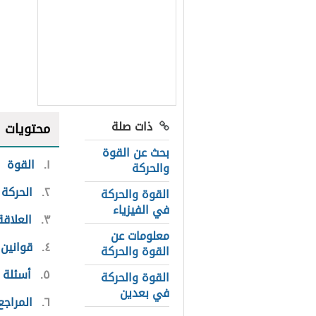
ذات صلة
محتويات
بحث عن القوة
١
القوة
والحركة
٢
الحركة
القوة والحركة
في الفيزياء
٣
العلاقة
معلومات عن
٤
قوانين 
القوة والحركة
٥
أسئلة 
القوة والحركة
في بعدين
٦
المراجع