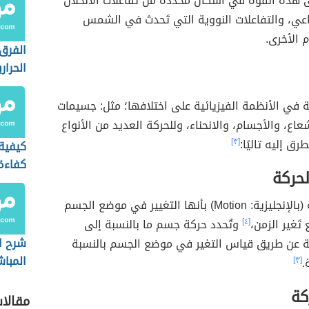
ى هذه القوة في أشكال محددة من تفاعلات الانحلال
عي، والتفاعلات النووية التي تَحدث في الشمس
 الأخرى.
الفرق
الحرار
النوعي
ة في الأنظمة الفيزيائية على اختلافها؛ مثل: جسيمات
عاع، والأجسام، والانحناء، وللحركة العديد من الأنواع
ق إليه تاليًا:
[٣]
كيفية
كفاءة
حركة
الماء
تُعرّف الحركة (بالإنجليزية: Motion) بأنها التغيير في موضع الجسم
تَغير الزمن،
[٤]
وتُحدد حركة جسم ما بالنسبة إلى
شرح ا
 عن طريق قياس التغير في موضع الجسم بالنسبة
المباش
.
[٣]
كة
مقالا