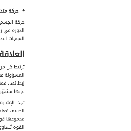
حركة متذب
حركة الجسم ع
الدورة في زم
الموجات الصو
العلاقة
ترتبط كل من ا
المسؤولة عن 
إبطائها، فع
فإنها ستُغيّ
تجدر الإشارة
الجسم، فعند
مجموعها قوة
القوة تُساوي