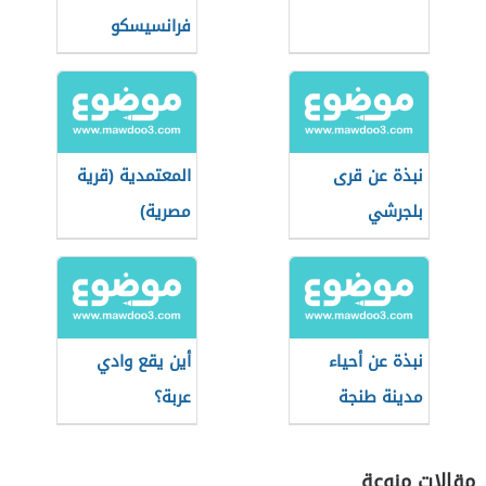
فرانسيسكو
نبذة عن قرى
المعتمدية (قرية
بلجرشي
مصرية)
نبذة عن أحياء
أين يقع وادي
مدينة طنجة
عربة؟
مقالات منوعة