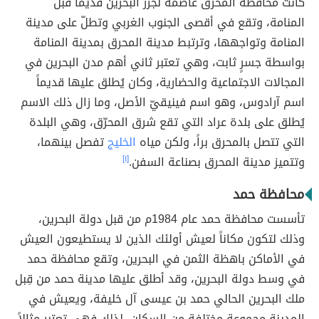
كانت محافظة المحرّق عاصمةً لجزر البحرين قديماً قبل
المنامة، وتقع في أقصى الجنوب الغربي وتطلّ على مدينة
المنامة وتواجهها، وترتبط مدينة المحرق بمدينة المنامة
بواسطة جسرٍ ثابت، وهي تعتبر ثاني أهم مدن البحرين في
المجالات الاجتماعية والحضارية، وكان يُطلق عليها قديماً
اسم آرادوس، وهو اسم فينيقيّ الأصل، وما زال ذلك الاسم
يُطلق على بلدة عراد التي تقع شرق المحرّق، وهي البلدة
التي تتصل بالمحرق براً، ولكن مياه
الخليج
تفصل بينهما،
وتتميز مدينة المحرق بصناعة السفن.
[١]
محافظة حمد
تأسست محافظة حمد عام 1984م من قبل دولة البحرين،
وذلك لتكون مكاناً لعيش أولئك الذين لا يستطيعون العيش
في الأماكن باهظة الثمن في البحرين، وتقع محافظة حمد
في وسط دولة البحرين، وقد أطلق عليها مدينة حمد من قِبل
ملك البحرين الحالي حمد بن عيسى آل خليفة، ويعيش في
المدينة مجموعة مختلفة من السكان، لذلك فهي تعتبر مثالاً