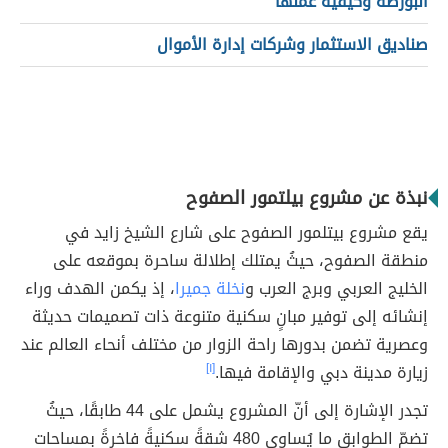
البورصة وكيفية عملها
صناديق الاستثمار وشركات إدارة الأموال
نبذة عن مشروع بيلتمور الصفوح
يقع مشروع بيتلمور الصفوح على شارع الشيخ زايد في
منطقة الصفوح، حيثُ يمتلك إطلالة ساحرة بموقعه على
الخليج العربي وبرج العرب و
نخلة جميرا
، إذ يكمن الهدف وراء
إنشائه إلى توفير مبانٍ سكنية متنوعة ذات تصميمات حديثة
وعصرية تضمن بدورها راحة الزوار من مختلف أنحاء العالم عند
زيارة مدينة دبي والإقامة فيها.
[١]
تجدر الإشارة إلى أنّ المشروع يشمل على 44 طابقًا، حيثُ
تضمّ الطوابق ما يُساوي 480 شقةً سكنيةً فاخرةً بمساحات