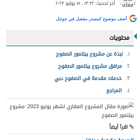
آخر تحديث:
١٣:٣٢ ، ١٨ يوليو ٢٠٢٣
أضف موضوع كمصدر مفضل في جوجل
محتويات
١
نبذة عن مشروع بيلتمور الصفوح
٢
مرافق مشروع بيلتمور الصفوح
٣
خدمات مقدمة في الصفوح دبي
٤
المراجع
اقرأ أيضاً