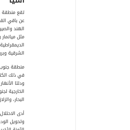
تقع منطقة ج
عن باقي القا
الهند والصي
مثل ميانمار 
الديمقراطية 
الشرقية وبرو
منطقة جنوب ش
في ذلك الكت
ودلتا الأنهار 
الخارجية لجن
البحار، والزلا
أدى الاحتلال
وتحويل الودي
الآونة الأخير