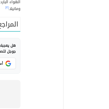
الهواء البار
ومانيلا.
[٣]
المراجع
هل يعجبك 
جوجل لتصلك
أض