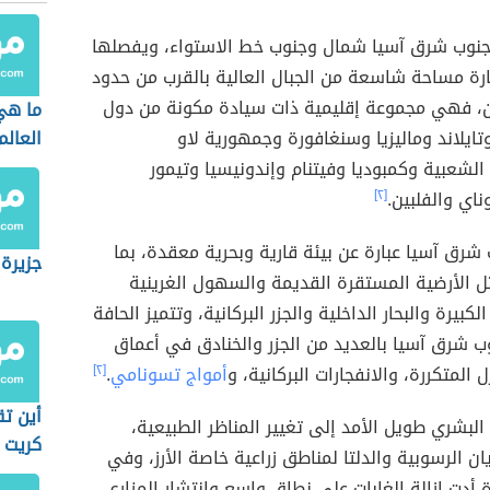
نوب شرق آسيا شمال وجنوب خط الاستواء، ويفصلها
رة مساحة شاسعة من الجبال العالية بالقرب من حدود
ن، فهي مجموعة إقليمية ذات سيادة مكونة من دول
ما هي 
وتايلاند وماليزيا وسنغافورة وجمهورية لاو
العالم
الشعبية وكمبوديا وفيتنام وإندونيسيا وتيمور
ناي والفلبين.
[٢]
رق آسيا عبارة عن بيئة قارية وبحرية معقدة، بما
جزيرة 
ل الأرضية المستقرة القديمة والسهول الغرينية
الكبيرة والبحار الداخلية والجزر البركانية، وتتميز الحافة
وب شرق آسيا بالعديد من الجزر والخنادق في أعماق
زل المتكررة، والانفجارات البركانية، و
أمواج تسونامي
.
[٢]
أين تق
 البشري طويل الأمد إلى تغيير المناظر الطبيعية،
كريت
ان الرسوبية والدلتا لمناطق زراعية خاصة الأرز، وفي
ة أدت إزالة الغابات على نطاق واسع وانتشار المزارع