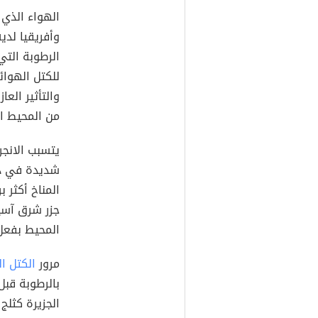
الهواء الذي 
وأفريقيا لديه
الرطوبة الت
للكتل الهوا
والتأثير الع
من المحيط ال
يتسبب الانج
شديدة في در
المناخ أكثر 
جزر شرق آسي
المحيط بفعل 
مرور
الكتل ا
بالرطوبة قب
الجزيرة كثل