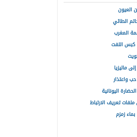
 العيون
تم الطائي
مة المغرب
كبس اللفت
كويت
لى ماليزيا
حب واعتذار
لحضارة اليونانية
ملفات تعريف الارتباط
بماء زمزم