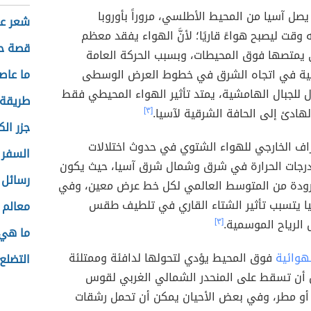
يصل آسيا من المحيط الأطلسي، مروراً بأوروبا
شعر عن
 وقت ليصبح هواءً قاريًا؛ لأنَّ الهواء يفقد معظم
قصة حا
ي يمتصها فوق المحيطات، وبسبب الحركة العامة
ئية في اتجاه الشرق في خطوط العرض الوسطى
ما عاص
ازل للجبال الهامشية، يمتد تأثير الهواء المحيطي فقط
طريقة 
هادئ إلى الحافة الشرقية لآسيا.
[٣]
جزر ال
راف الخارجي للهواء الشتوي في حدوث اختلالات
السفر إ
جات الحرارة في شرق وشمال شرق آسيا، حيث يكون
رسائل 
برودة من المتوسط ​​العالمي لكل خط عرض معين، وفي
ا يتسبب تأثير الشتاء القاري في تلطيف طقس
معالم ا
الرياح الموسمية.
[٣]
ما هي 
لهوائية
فوق المحيط يؤدي لتحولها لدافئة وممتلئة
التضلع 
ل أن تسقط على المنحدر الشمالي الغربي لقوس
ج أو مطر، وفي بعض الأحيان يمكن أن تحمل رشقات