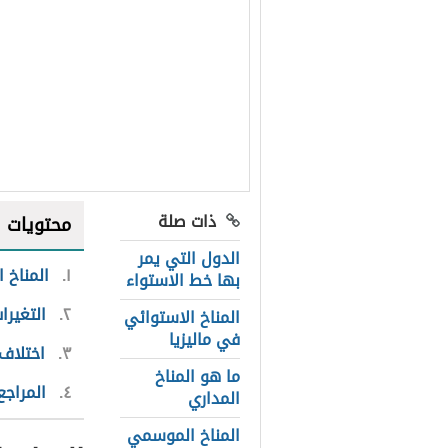
ذات صلة
محتويات
الدول التي يمر
١
المناخ 
بها خط الاستواء
٢
التغيرا
المناخ الاستوائي
في ماليزيا
٣
اختلاف
ما هو المناخ
٤
المراجع
المداري
المناخ الموسمي