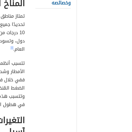
المناخ 
وخصائصه
تمتاز مناطق
تحديدًا جمي
10 درجات من
دول، وتسود 
العام.
[١]
تتسبب أنظمة
الأمطار وشد
ففي خلال فص
الضغط المُنخ
وتتسبب هذه ا
في هطول الأ
التغيرا
آسيا