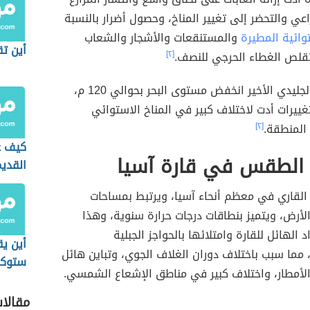
اعي والتحضر إلى تغيير المناخ، وحصول أضرار بالنسبة
توائية المطيرة
والمستنقعات والأشجار والشعاب
أين تق
تقلص الغطاء الحرجي للنصف.
[٢]
خلال العصر الجليدي الأخير انخفض مستوى البحر بحوالي 120 م،
ييرات أدت لاختلاف كبير في المناخ الاستوائي
المنطقة.
[٢]
كيف ع
 الطقس في قارة آسيا
القدي
الشما
القاري في معظم أنحاء آسيا، ويرتبط بمساحات
أرض، ويتميز بنطاقات درجات حرارة سنوية، وهذا
 الهائل للقارة وامتلائها بالحواجز الجبلية
أين يق
مما سبب باختلاف دوران الغلاف الجوي، وتباين هائل
ستوكه
أمطار، واختلاف كبير في مناطق الإشعاع الشمسي.
مقالا